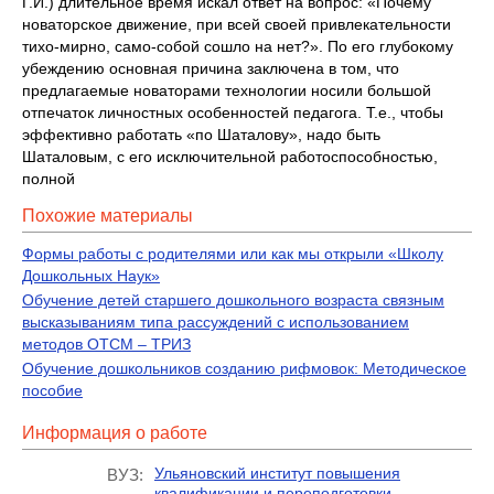
Г.И.) длительное время искал ответ на вопрос: «Почему
новаторское движение, при всей своей привлекательности
тихо-мирно, само-собой сошло на нет?». По его глубокому
убеждению основная причина заключена в том, что
предлагаемые новаторами технологии носили большой
отпечаток личностных особенностей педагога. Т.е., чтобы
эффективно работать «по Шаталову», надо быть
Шаталовым, с его исключительной работоспособностью,
полной
Похожие материалы
Формы работы с родителями или как мы открыли «Школу
Дошкольных Наук»
Обучение детей старшего дошкольного возраста связным
высказываниям типа рассуждений с использованием
методов ОТСМ – ТРИЗ
Обучение дошкольников созданию рифмовок: Методическое
пособие
Информация о работе
Ульяновский институт повышения
ВУЗ:
квалификации и переподготовки