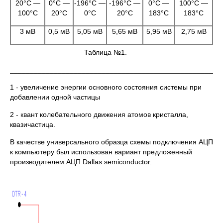
20°С —
0°C —
-196°C —
-196°C —
0°C —
100°C —
100°C
20°C
0°C
20°C
183°C
183°C
3 мВ
0,5 мВ
5,05 мВ
5,65 мВ
5,95 мВ
2,75 мВ
Таблица №1.
_____________________________________________________
1 - увеличение энергии основного состояния системы при
добавлении одной частицы
2 - квант колебательного движения атомов кристалла,
квазичастица.
В качестве универсального образца схемы подключения АЦП
к компьютеру был использован вариант предложенный
производителем АЦП Dallas semiconductor.