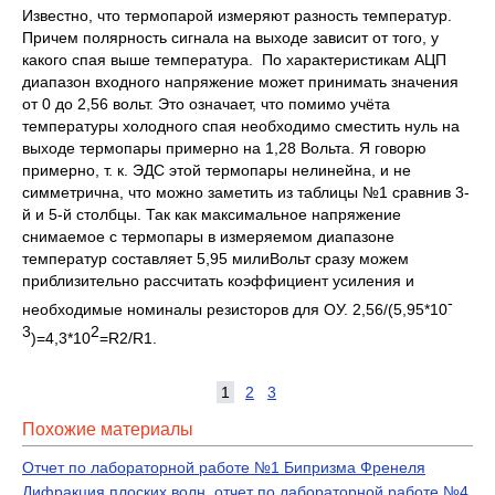
Известно, что термопарой измеряют разность температур.
Причем полярность сигнала на выходе зависит от того, у
какого спая выше температура. По характеристикам АЦП
диапазон входного напряжение может принимать значения
от 0 до 2,56 вольт. Это означает, что помимо учёта
температуры холодного спая необходимо сместить нуль на
выходе термопары примерно на 1,28 Вольта. Я говорю
примерно, т. к. ЭДС этой термопары нелинейна, и не
симметрична, что можно заметить из таблицы №1 сравнив 3-
й и 5-й столбцы. Так как максимальное напряжение
снимаемое с термопары в измеряемом диапазоне
температур составляет 5,95 милиВольт сразу можем
приблизительно рассчитать коэффициент усиления и
-
необходимые номиналы резисторов для ОУ. 2,56/(5,95*10
3
2
)=4,3*10
=R2/R1.
1
2
3
Похожие материалы
Отчет по лабораторной работе №1 Бипризма Френеля
Дифракция плоских волн, отчет по лабораторной работе №4