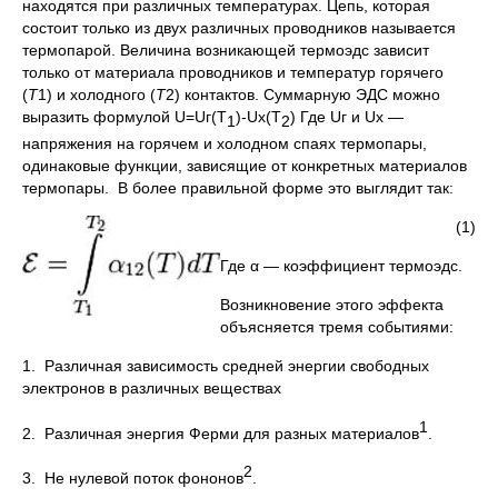
находятся при различных температурах. Цепь, которая
состоит только из двух различных проводников называется
термопарой. Величина возникающей термоэдс зависит
только от материала проводников и температур горячего
(
T
1) и холодного (
T
2) контактов. Суммарную ЭДС можно
выразить формулой U=Uг(T
)-Uх(T
) Где Uг и Uх —
1
2
напряжения на горячем и холодном спаях термопары,
одинаковые функции, зависящие от конкретных материалов
термопары. В более правильной форме это выглядит так:
(1)
Где α — коэффициент термоэдс.
Возникновение этого эффекта
объясняется тремя событиями:
1. Различная зависимость средней энергии свободных
электронов в различных веществах
1
2. Различная энергия Ферми
для разных материалов
.
2
3. Не нулевой поток фононов
.