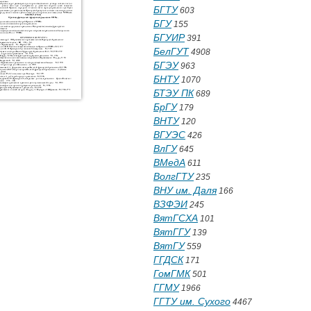
БГТУ
603
БГУ
155
БГУИР
391
БелГУТ
4908
БГЭУ
963
БНТУ
1070
БТЭУ ПК
689
БрГУ
179
ВНТУ
120
ВГУЭС
426
ВлГУ
645
ВМедА
611
ВолгГТУ
235
ВНУ им. Даля
166
ВЗФЭИ
245
ВятГСХА
101
ВятГГУ
139
ВятГУ
559
ГГДСК
171
ГомГМК
501
ГГМУ
1966
ГГТУ им. Сухого
4467