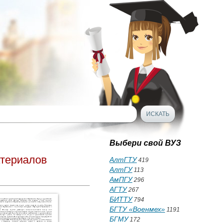
Выбери свой ВУЗ
атериалов
АлтГТУ
419
АлтГУ
113
АмПГУ
296
АГТУ
267
БИТТУ
794
БГТУ «Военмех»
1191
БГМУ
172