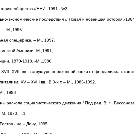
сторию общества //ННИ.-1991.-№2.
ьно-экономические последствия // Новая и новейшая история,-1984
 - М.,1995.
ная специфика. – М., 1997.
тинской Америки.-М.,1991,
нции. 1870-1918. -М.,1986.
VII -XVIII вв. в структуре переходной эпохи от феодализма к капит
ализм. XV – XVIII вв.: В 3-х т. – М., 1986-1992.
М., 1998.
 раскола социалистического движения / Под ред. В. Н. Бессонова
 М..1970.-Т.1.
остов - на – Дону, 1995.