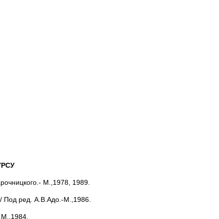
УРСУ
арочницкого.- М.,1978, 1989.
 Под ред. А.В.Адо.-М.,1986.
 М.,1984.