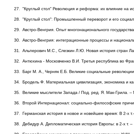
27. "Круглый стол" Революция и реформа: их влияние на и
28. "Круглый стол": Промышленный переворот и его социал
29. Австро-Венгрия. Опыт многонационального государства.
30. Австро-Венгрия: интеграционные процессы и националь
31. Альперович М.С., Слезкин Л.Ю. Новая история стран Ла
32. Антюхина - Московченко В.И. Третья республика во Фра
33. Барг М. А., Черняк Е.Б. Великие социальные революции X
34. Бродель Ф. Материальная цивилизация, экономика и капит
35. Великие мыслители Запада / Под. ред. Я. Мак-Грила. – 
36. Второй Интернационал: социально-философские причины
37. Германская история в новое и новейшее время: В 2-х т.-
38. Дебидур А. Дипломатическая история Европы: в 2-х т. – Р