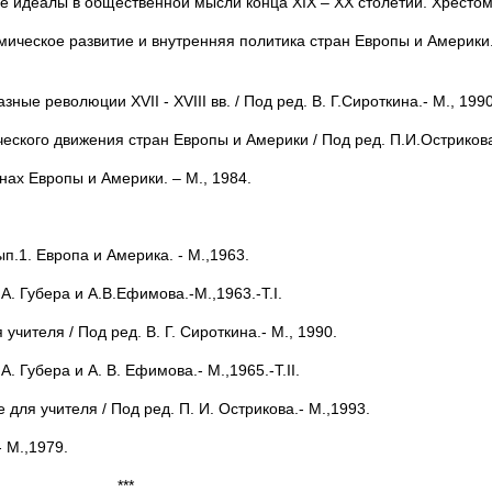
 идеалы в общественной мысли конца XIX – ХХ столетий. Хрестомат
ическое развитие и внутренняя политика стран Европы и Америки.
ые революции XVII - XVIII вв. / Под ред. В. Г.Сироткина.- М., 1990
еского движения стран Европы и Америки / Под ред. П.И.Острикова
ах Европы и Америки. – М., 1984.
.1. Европа и Америка. - М.,1963.
А. Губера и А.В.Ефимова.-М.,1963.-T.I.
чителя / Под ред. В. Г. Сироткина.- М., 1990.
. Губера и А. В. Ефимова.- М.,1965.-T.II.
для учителя / Под ред. П. И. Острикова.- М.,1993.
 М.,1979.
***