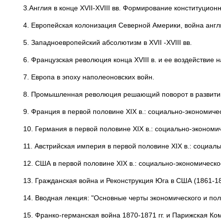
3.Англия в конце XVII-XVIII вв. Формирование конституцион
4. Европейская колонизация Северной Америки, война англ
5. Западноевропейский абсолютизм в XVII -XVIII вв.
6. Французская революция конца XVIII в. и ее воздействие 
7. Европа в эпоху наполеоновских войн.
8. Промышленная революция решающий поворот в развити
9. Франция в первой половине XIX в.: социально-экономиче
10. Германия в первой половине XIX в.: социально-экономи
11. Австрийская империя в первой половине XIX в.: социал
12. США в первой половине XIX в.: социально-экономическо
13. Гражданская война и Реконструкция Юга в США (1861-18
14. Вводная лекция: "Основные черты экономического и поли
15. Франко-германская война 1870-1871 гг. и Парижская Ко