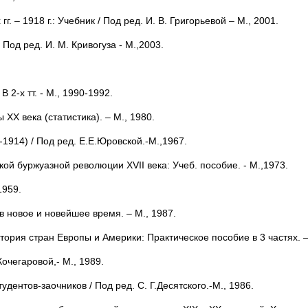
. – 1918 г.: Учебник / Под ред. И. В. Григорьевой – М., 2001.
Под ред. И. М. Кривогуза - М.,2003.
2-х тт. - М., 1990-1992.
ХХ века (статистика). – М., 1980.
1914) / Под ред. Е.Е.Юровской.-М.,1967.
ой буржуазной революции XVII века: Учеб. пособие. - М.,1973.
1959.
 новое и новейшее время. – М., 1987.
ория стран Европы и Америки: Практическое пособие в 3 частях. –
очегаровой,- М., 1989.
дентов-заочников / Под ред. С. Г.Десятского.-М., 1986.