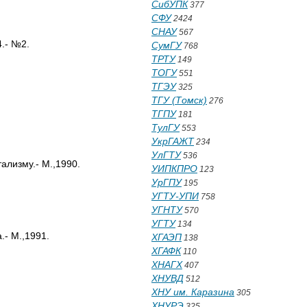
СибУПК
377
СФУ
2424
СНАУ
567
.- №2.
СумГУ
768
ТРТУ
149
ТОГУ
551
ТГЭУ
325
ТГУ (Томск)
276
ТГПУ
181
ТулГУ
553
УкрГАЖТ
234
УлГТУ
536
ализму.- М.,1990.
УИПКПРО
123
УрГПУ
195
УГТУ-УПИ
758
УГНТУ
570
УГТУ
134
.- М.,1991.
ХГАЭП
138
ХГАФК
110
ХНАГХ
407
ХНУВД
512
ХНУ им. Каразина
305
ХНУРЭ
325