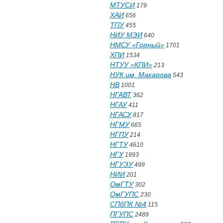
МТУСИ
179
ХАИ
656
ТПУ
455
НИУ МЭИ
640
НМСУ «Горный»
1701
ХПИ
1534
НТУУ «КПИ»
213
НУК им. Макарова
543
НВ
1001
НГАВТ
362
НГАУ
411
НГАСУ
817
НГМУ
665
НГПУ
214
НГТУ
4610
НГУ
1993
НГУЭУ
499
НИИ
201
ОмГТУ
302
ОмГУПС
230
СПбПК №4
115
ПГУПС
2489