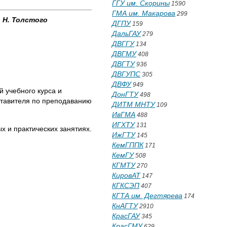
ГГУ им. Скорины
1590
ГМА им. Макарова
299
 Н. Толстого
ДГПУ
159
ДальГАУ
279
ДВГГУ
134
ДВГМУ
408
ДВГТУ
936
ДВГУПС
305
ДВФУ
949
 учебного курса и
ДонГТУ
498
оставителя по преподаванию
ДИТМ МНТУ
109
ИвГМА
488
ИГХТУ
131
х и практических занятиях.
ИжГТУ
145
КемГППК
171
КемГУ
508
КГМТУ
270
КировАТ
147
КГКСЭП
407
КГТА им. Дегтярева
174
КнАГТУ
2910
КрасГАУ
345
КрасГМУ
629