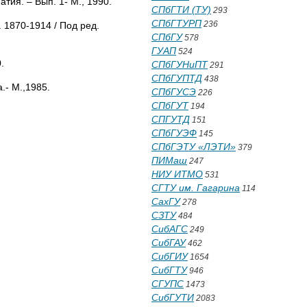
ия. – Вып. 1- М., 1990.
СПбГТИ (ТУ)
293
СПбГТУРП
236
 1870-1914 / Под ред.
СПбГУ
578
ГУАП
524
.
СПбГУНиПТ
291
СПбГУПТД
438
.- М.,1985.
СПбГУСЭ
226
СПбГУТ
194
СПГУТД
151
СПбГУЭФ
145
СПбГЭТУ «ЛЭТИ»
379
ПИМаш
247
НИУ ИТМО
531
СГТУ им. Гагарина
114
СахГУ
278
СЗТУ
484
СибАГС
249
СибГАУ
462
СибГИУ
1654
СибГТУ
946
СГУПС
1473
СибГУТИ
2083