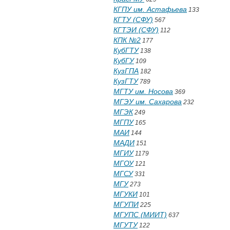
КГПУ им. Астафьева
133
КГТУ (СФУ)
567
КГТЭИ (СФУ)
112
КПК №2
177
КубГТУ
138
КубГУ
109
КузГПА
182
КузГТУ
789
МГТУ им. Носова
369
МГЭУ им. Сахарова
232
МГЭК
249
МГПУ
165
МАИ
144
МАДИ
151
МГИУ
1179
МГОУ
121
МГСУ
331
МГУ
273
МГУКИ
101
МГУПИ
225
МГУПС (МИИТ)
637
МГУТУ
122