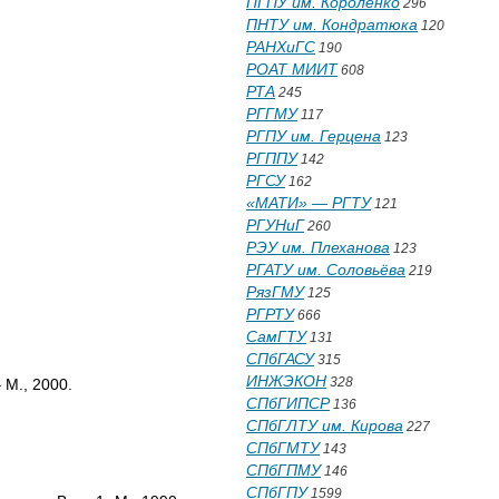
ПГПУ им. Короленко
296
ПНТУ им. Кондратюка
120
РАНХиГС
190
РОАТ МИИТ
608
РТА
245
РГГМУ
117
РГПУ им. Герцена
123
РГППУ
142
РГСУ
162
«МАТИ» — РГТУ
121
РГУНиГ
260
РЭУ им. Плеханова
123
РГАТУ им. Соловьёва
219
РязГМУ
125
РГРТУ
666
СамГТУ
131
СПбГАСУ
315
ИНЖЭКОН
328
 М., 2000.
СПбГИПСР
136
СПбГЛТУ им. Кирова
227
СПбГМТУ
143
СПбГПМУ
146
СПбГПУ
1599