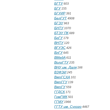
БГТУ
603
БГУ
155
БГУИР
391
БелГУТ
4908
БГЭУ
963
БНТУ
1070
БТЭУ ПК
689
БрГУ
179
ВНТУ
120
ВГУЭС
426
ВлГУ
645
ВМедА
611
ВолгГТУ
235
ВНУ им. Даля
166
ВЗФЭИ
245
ВятГСХА
101
ВятГГУ
139
ВятГУ
559
ГГДСК
171
ГомГМК
501
ГГМУ
1966
ГГТУ им. Сухого
4467