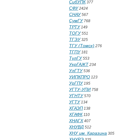
СибУПК
377
СФУ
2424
СНАУ
567
СумГУ
768
ТРТУ
149
ТОГУ
551
ТГЭУ
325
ТГУ (Томск)
276
ТГПУ
181
ТулГУ
553
УкрГАЖТ
234
УлГТУ
536
УИПКПРО
123
УрГПУ
195
УГТУ-УПИ
758
УГНТУ
570
УГТУ
134
ХГАЭП
138
ХГАФК
110
ХНАГХ
407
ХНУВД
512
ХНУ им. Каразина
305
ХНУРЭ
325