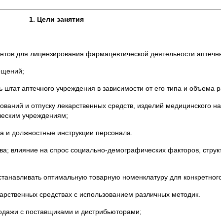
1. Цели занятия
нтов для лицензирования фармацевтической деятельности аптечн
ещений;
ь штат аптечного учреждения в зависимости от его типа и объема 
ований и отпуску лекарственных средств, изделий медицинского на
ческим учреждениям;
ка и должностные инструкции персонала.
тва; влияние на спрос социально-демографических факторов, струк
устанавливать оптимальную товарную номенклатуру для конкретног
карственных средствах с использованием различных методик.
продажи с поставщиками и дистрибьюторами;