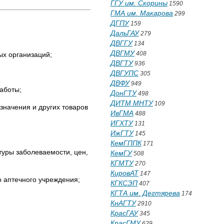
ГГУ им. Скорины
1590
ГМА им. Макарова
299
ДГПУ
159
ДальГАУ
279
ДВГГУ
134
ДВГМУ
408
ых организаций;
ДВГТУ
936
ДВГУПС
305
ДВФУ
949
работы;
ДонГТУ
498
ДИТМ МНТУ
109
значения и других товаров
ИвГМА
488
ИГХТУ
131
ИжГТУ
145
КемГППК
171
туры заболеваемости, цен,
КемГУ
508
КГМТУ
270
КировАТ
147
о аптечного учреждения;
КГКСЭП
407
КГТА им. Дегтярева
174
КнАГТУ
2910
КрасГАУ
345
КрасГМУ
629