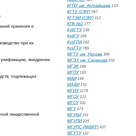
КГПУ им. Астафьева
133
КГТУ (СФУ)
567
.
КГТЭИ (СФУ)
112
КПК №2
177
ваний хранения и
КубГТУ
138
КубГУ
109
КузГПА
182
изводство при их
КузГТУ
789
МГТУ им. Носова
369
х унификацию, внедрение
МГЭУ им. Сахарова
232
МГЭК
249
МГПУ
165
едств, подлежащих
МАИ
144
МАДИ
151
МГИУ
1179
МГОУ
121
МГСУ
331
МГУ
273
тной лекарственной
МГУКИ
101
МГУПИ
225
МГУПС (МИИТ)
637
МГУТУ
122