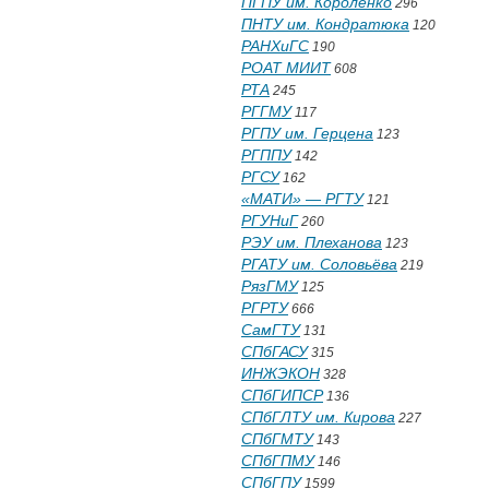
ПГПУ им. Короленко
296
ПНТУ им. Кондратюка
120
РАНХиГС
190
РОАТ МИИТ
608
РТА
245
РГГМУ
117
РГПУ им. Герцена
123
РГППУ
142
РГСУ
162
«МАТИ» — РГТУ
121
РГУНиГ
260
РЭУ им. Плеханова
123
РГАТУ им. Соловьёва
219
РязГМУ
125
РГРТУ
666
СамГТУ
131
СПбГАСУ
315
ИНЖЭКОН
328
СПбГИПСР
136
СПбГЛТУ им. Кирова
227
СПбГМТУ
143
СПбГПМУ
146
СПбГПУ
1599