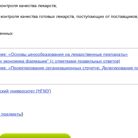
онтроля качества лекарств;
онтроля качества готовых лекарств, поступающих от поставщиков,
венных
еме: «Основы ценообразования на лекарственные препараты»
 и экономика фармации" (с отметками правильных ответов)
еме: «Проектирование организационных структур. Делегирование 
ский университет (НГМУ)
)
 предметы