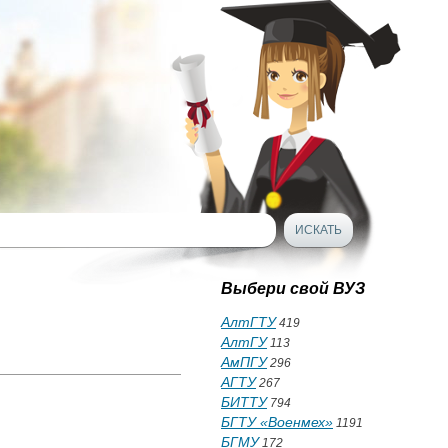
Выбери свой ВУЗ
АлтГТУ
419
АлтГУ
113
АмПГУ
296
АГТУ
267
БИТТУ
794
БГТУ «Военмех»
1191
БГМУ
172