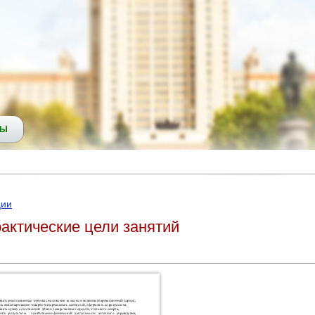
СЫ
ции
актические цели занятий