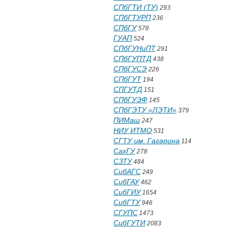
СПбГТИ (ТУ)
293
СПбГТУРП
236
СПбГУ
578
ГУАП
524
СПбГУНиПТ
291
СПбГУПТД
438
СПбГУСЭ
226
СПбГУТ
194
СПГУТД
151
СПбГУЭФ
145
СПбГЭТУ «ЛЭТИ»
379
ПИМаш
247
НИУ ИТМО
531
СГТУ им. Гагарина
114
СахГУ
278
СЗТУ
484
СибАГС
249
СибГАУ
462
СибГИУ
1654
СибГТУ
946
СГУПС
1473
СибГУТИ
2083