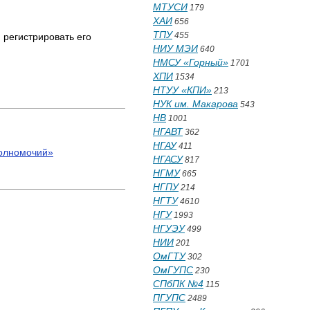
МТУСИ
179
ХАИ
656
ТПУ
455
 регистрировать его
НИУ МЭИ
640
НМСУ «Горный»
1701
ХПИ
1534
НТУУ «КПИ»
213
НУК им. Макарова
543
НВ
1001
НГАВТ
362
НГАУ
411
полномочий»
НГАСУ
817
НГМУ
665
НГПУ
214
НГТУ
4610
НГУ
1993
НГУЭУ
499
НИИ
201
ОмГТУ
302
ОмГУПС
230
СПбПК №4
115
ПГУПС
2489