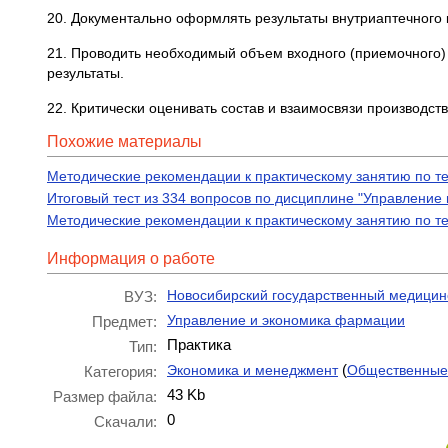
20. Документально оформлять результаты внутриаптечного к
21. Проводить необходимый объем входного (приемочного) к
результаты.
22. Критически оценивать состав и взаимосвязи производст
Похожие материалы
Методические рекомендации к практическому занятию по т
Итоговый тест из 334 вопросов по дисциплине "Управление
Методические рекомендации к практическому занятию по т
Информация о работе
Новосибирский государственный медицин
ВУЗ:
Управление и экономика фармации
Предмет:
Практика
Тип:
(
Экономика и менеджмент
Общественные
Категория:
43 Kb
Размер файла:
0
Скачали: