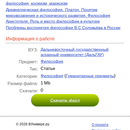
философия, космизм, марксизм
Древнегреческая философия. Платон. Понятие
мировоззрения и исторического развития. Философия
Аристотеля. Роль и место философии в культуре
Проблемы восприятия философии В.С.Соловьёва в России
Информация о работе
Дальневосточный государственный
ВУЗ:
аграрный университет (ДальГАУ)
Философия
Предмет:
Статьи
Тип:
(
)
Философия
Гуманитарные предметы
Категория:
1 Mb
Размер файла:
0
Скачали:
Скачать файл
© 2026 ВУнивере.ру
О проекте