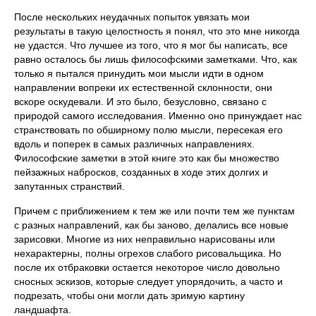
После нескольких неудачных попыток увязать мои
результаты в такую целостность я понял, что это мне никогда
не удастся. Что лучшее из того, что я мог бы написать, все
равно осталось бы лишь философскими заметками. Что, как
только я пытался принудить мои мысли идти в одном
направлении вопреки их естественной склонности, они
вскоре оскудевали. И это было, безусловно, связано с
природой самого исследования. Именно оно принуждает нас
странствовать по обширному полю мысли, пересекая его
вдоль и поперек в самых различных направлениях.
Философские заметки в этой книге это как бы множество
пейзажных набросков, созданных в ходе этих долгих и
запутанных странствий.
Причем с приближением к тем же или почти тем же пунктам
с разных направлений, как бы заново, делались все новые
зарисовки. Многие из них неправильно нарисованы или
нехарактерны, полны огрехов слабого рисовальщика. Но
после их отбраковки остается некоторое число довольно
сносных эскизов, которые следует упорядочить, а часто и
подрезать, чтобы они могли дать зримую картину
ландшафта.