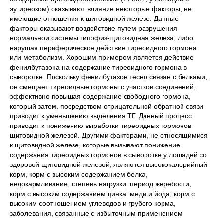
эутиреозом) оказывают влияние некоторые факторы, не
имеющие отношения к щитовидной железе. Данные
факторы оказывают воздействие путем разрушения
нормальной системы гипофиз-щитовидная железа, либо
нарушая периферическое действие тиреоидного гормона
или метаболизм. Хорошим примером является действие
фенилбутазона на содержание тиреоидного гормона в
сыворотке. Поскольку фенилбутазон тесно связан с белками,
он смещает тиреоидные гормоны с участков соединений,
эффективно повышая содержание свободного гормона,
который затем, посредством отрицательной обратной связи
приводит к уменьшению выделения ТГ. Данный процесс
приводит к понижению выработки тиреоидных гормонов
щитовидной железой. Другими факторами, не относящимися
к щитовидной железе, которые вызывают понижение
содержания тиреоидных гормонов в сыворотке у лошадей со
здоровой щитовидной железой, являются высококалорийный
корм, корм с высоким содержанием белка,
недокармливание, степень нагрузки, период жеребости,
корм с высоким содержанием цинка, меди и йода, корм с
высоким соотношением углеводов и грубого корма,
заболевания, связанные с избыточным применением