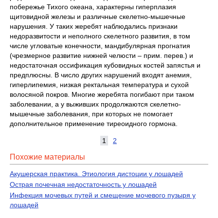
побережье Тихого океана, характерны гиперплазия
щитовидной железы и различные скелетно-мышечные
нарушения. У таких жеребят наблюдались признаки
недоразвитости и неполного скелетного развития, в том
числе угловатые конечности, мандибулярная прогнатия
(чрезмерное развитие нижней челюсти – прим. перев.) и
недостаточная оссификация кубовидных костей запястья и
предплюсны. В число других нарушений входят анемия,
гиперлипемия, низкая ректальная температура и сухой
волосяной покров. Многие жеребята погибают при таком
заболевании, а у выживших продолжаются скелетно-
мышечные заболевания, при которых не помогает
дополнительное применение тиреоидного гормона.
1
2
Похожие материалы
Акушерская практика. Этиология дистоции у лошадей
Острая почечная недостаточность у лошадей
Инфекция мочевых путей и смещение мочевого пузыря у
лошадей