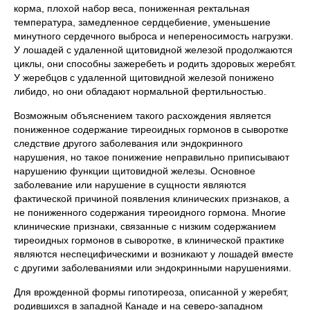
корма, плохой набор веса, пониженная ректальная
температура, замедленное сердцебиение, уменьшение
минутного сердечного выброса и непереносимость нагрузки.
У лошадей с удаленной щитовидной железой продолжаются
циклы, они способны зажеребеть и родить здоровых жеребят.
У жеребцов с удаленной щитовидной железой понижено
либидо, но они обладают нормальной фертильностью.
Возможным объяснением такого расхождения является
пониженное содержание тиреоидных гормонов в сыворотке
следствие другого заболевания или эндокринного
нарушения, но такое понижение неправильно приписывают
нарушению функции щитовидной железы. Основное
заболевание или нарушение в сущности являются
фактической причиной появления клинических признаков, а
не пониженного содержания тиреоидного гормона. Многие
клинические признаки, связанные с низким содержанием
тиреоидных гормонов в сыворотке, в клинической практике
являются неспецифическими и возникают у лошадей вместе
с другими заболеваниями или эндокринными нарушениями.
Для врожденной формы гипотиреоза, описанной у жеребят,
родившихся в западной Канаде и на северо-западном