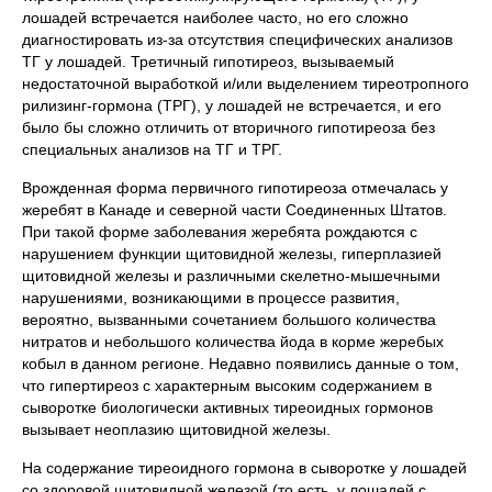
лошадей встречается наиболее часто, но его сложно
диагностировать из-за отсутствия специфических анализов
ТГ у лошадей. Третичный гипотиреоз, вызываемый
недостаточной выработкой и/или выделением тиреотропного
рилизинг-гормона (ТРГ), у лошадей не встречается, и его
было бы сложно отличить от вторичного гипотиреоза без
специальных анализов на ТГ и ТРГ.
Врожденная форма первичного гипотиреоза отмечалась у
жеребят в Канаде и северной части Соединенных Штатов.
При такой форме заболевания жеребята рождаются с
нарушением функции щитовидной железы, гиперплазией
щитовидной железы и различными скелетно-мышечными
нарушениями, возникающими в процессе развития,
вероятно, вызванными сочетанием большого количества
нитратов и небольшого количества йода в корме жеребых
кобыл в данном регионе. Недавно появились данные о том,
что гипертиреоз с характерным высоким содержанием в
сыворотке биологически активных тиреоидных гормонов
вызывает неоплазию щитовидной железы.
На содержание тиреоидного гормона в сыворотке у лошадей
со здоровой щитовидной железой (то есть, у лошадей с