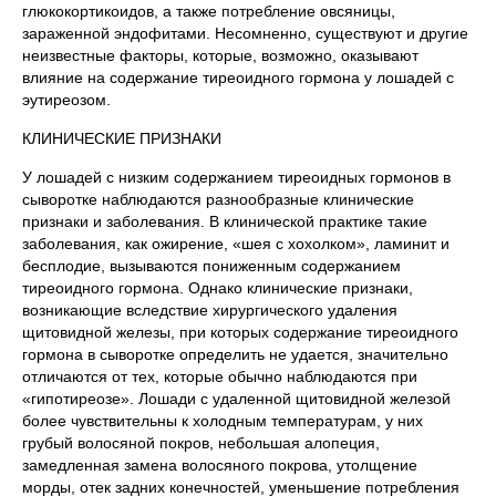
глюкокортикоидов, а также потребление овсяницы,
зараженной эндофитами. Несомненно, существуют и другие
неизвестные факторы, которые, возможно, оказывают
влияние на содержание тиреоидного гормона у лошадей с
эутиреозом.
КЛИНИЧЕСКИЕ ПРИЗНАКИ
У лошадей с низким содержанием тиреоидных гормонов в
сыворотке наблюдаются разнообразные клинические
признаки и заболевания. В клинической практике такие
заболевания, как ожирение, «шея с хохолком», ламинит и
бесплодие, вызываются пониженным содержанием
тиреоидного гормона. Однако клинические признаки,
возникающие вследствие хирургического удаления
щитовидной железы, при которых содержание тиреоидного
гормона в сыворотке определить не удается, значительно
отличаются от тех, которые обычно наблюдаются при
«гипотиреозе». Лошади с удаленной щитовидной железой
более чувствительны к холодным температурам, у них
грубый волосяной покров, небольшая алопеция,
замедленная замена волосяного покрова, утолщение
морды, отек задних конечностей, уменьшение потребления