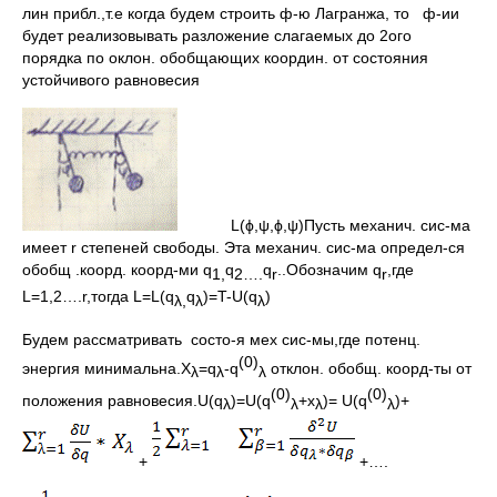
лин прибл.,т.е когда будем строить ф-ю Лагранжа, то ф-ии
будет реализовывать разложение слагаемых до 2ого
порядка по оклон. обобщающих координ. от состояния
устойчивого равновесия
L(ϕ,ψ,ϕ,ψ)Пусть механич. сис-ма
имеет r степеней свободы. Эта механич. cис-ма определ-ся
обобщ .коорд. коорд-ми q
q
q
..Обозначим q
,где
1,
2….
r
r
L=1,2….r,тогда L=L(q
q
)=T-U(q
)
λ
,
λ
λ
Будем рассматривать состо-я мех сис-мы,где потенц.
(0)
энергия минимальна.X
=q
-q
отклон. обобщ. коорд-ты
от
λ
λ
λ
(0)
(0)
положения равновесия.U(q
)=U(q
+x
)= U(q
)+
λ
λ
λ
λ
+
+….