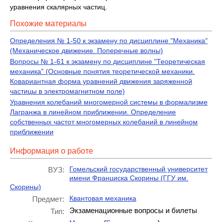
уравнения скалярных частиц.
Похожие материалы
Определения № 1-50 к экзамену по дисциплине "Механика"
(Механическое движение. Поперечные волны)
Вопросы № 1-61 к экзамену по дисциплине "Теоретическая
механика" (Основные понятия теоретической механики.
Ковариантная форма уравнений движения заряженной
частицы в электромагнитном поле)
Уравнения колебаний многомерной системы в формализме
Лагранжа в линейном приближении. Определение
собственных частот многомерных колебаний в линейном
приближении
Информация о работе
Гомельский государственный университет
ВУЗ:
имени Франциска Скорины (ГГУ им.
Скорины)
Квантовая механика
Предмет:
Экзаменационные вопросы и билеты
Тип: