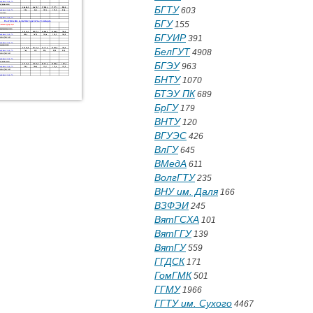
БГТУ
603
БГУ
155
БГУИР
391
БелГУТ
4908
БГЭУ
963
БНТУ
1070
БТЭУ ПК
689
БрГУ
179
ВНТУ
120
ВГУЭС
426
ВлГУ
645
ВМедА
611
ВолгГТУ
235
ВНУ им. Даля
166
ВЗФЭИ
245
ВятГСХА
101
ВятГГУ
139
ВятГУ
559
ГГДСК
171
ГомГМК
501
ГГМУ
1966
ГГТУ им. Сухого
4467