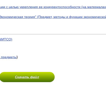
ии с целью укрепления ее конкурентоспособности (на материала
кономическая теория" (Предмет, методы и функции экономической
(МИТСО)
)
 предметы
Скачать файл