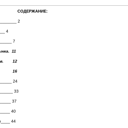
CОДЕРЖАНИЕ:
_______ 2
___ 4
______ 7
ынка. 11
еров. 12
жья. 16
______ 24
______ 33
_____ 37
_____ 40
я____ 44