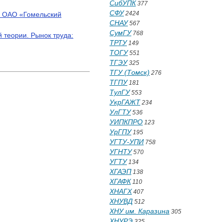
СибУПК
377
СФУ
2424
х ОАО «Гомельский
СНАУ
567
СумГУ
768
 теории. Рынок труда:
ТРТУ
149
ТОГУ
551
ТГЭУ
325
ТГУ (Томск)
276
ТГПУ
181
ТулГУ
553
УкрГАЖТ
234
УлГТУ
536
УИПКПРО
123
УрГПУ
195
УГТУ-УПИ
758
УГНТУ
570
УГТУ
134
ХГАЭП
138
ХГАФК
110
ХНАГХ
407
ХНУВД
512
ХНУ им. Каразина
305
ХНУРЭ
325