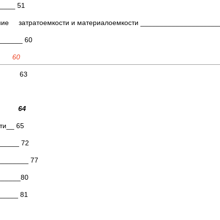
____ 51
жение затратоемкости и материалоемкости ____________________
______ 60
а 60
ия 63
 64
ти__ 65
_____ 72
________ 77
______80
_____ 81