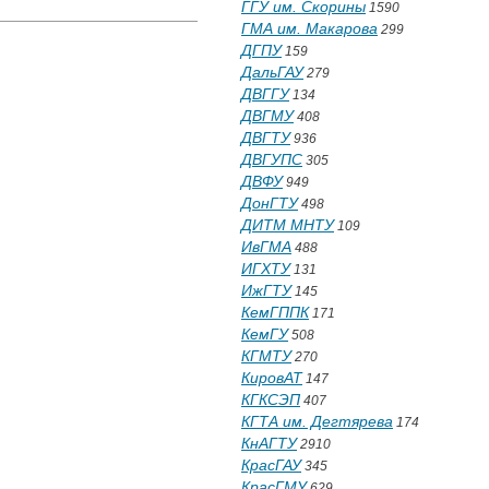
ГГУ им. Скорины
1590
ГМА им. Макарова
299
ДГПУ
159
ДальГАУ
279
ДВГГУ
134
ДВГМУ
408
ДВГТУ
936
ДВГУПС
305
ДВФУ
949
ДонГТУ
498
ДИТМ МНТУ
109
ИвГМА
488
ИГХТУ
131
ИжГТУ
145
КемГППК
171
КемГУ
508
КГМТУ
270
КировАТ
147
КГКСЭП
407
КГТА им. Дегтярева
174
КнАГТУ
2910
КрасГАУ
345
КрасГМУ
629