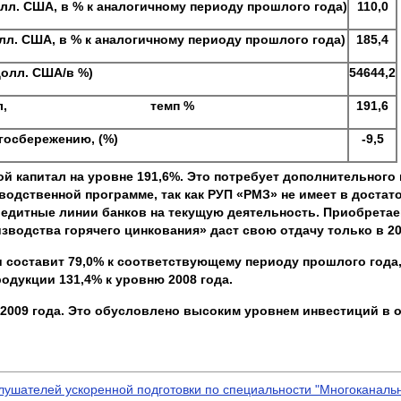
олл. США, в % к аналогичному периоду прошлого года)
1
10
,0
олл. США, в % к аналогичному периоду прошлого года)
1
85
,
4
 долл. США/в %)
54644,2
ной капитал, темп %
191,6
госбережению, (%)
-
9,5
ой капитал на уровне 191,6%. Это потребует дополнительног
зводственной программе, так как РУП «РМЗ» не имеет в достат
редитные линии банков на текущую деятельность. Приобрета
водства горячего цинкования» даст свою отдачу только в 20
 составит 79,0% к соответствующему периоду прошлого года,
одукции 131,4% к уровню 2008 года.
 2009 года. Это обусловлено высоким уровнем инвестиций в 
слушателей ускоренной подготовки по специальности "Многоканаль