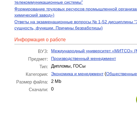
телекоммуникационные системы"
Формирование трудовых ресурсов промышленной организац
химический завод»)
Ответы на экзаменационные вопросы № 1-52 дисциплины "Э
сущность, функции. Причины безработицы)
Информация о работе
Международный университет «МИТСО» 
ВУЗ:
Производственный менеджмент
Предмет:
Дипломы, ГОСы
Тип:
(
Экономика и менеджмент
Общественные
Категория:
2 Mb
Размер файла:
0
Скачали: