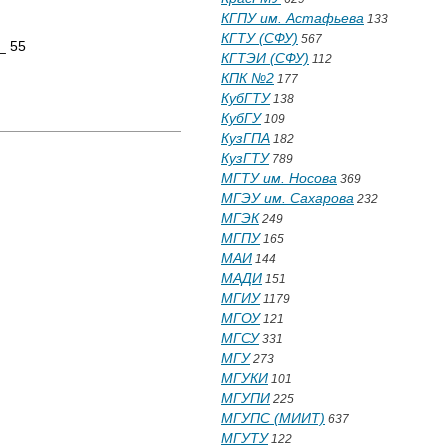
КГПУ им. Астафьева
133
КГТУ (СФУ)
567
_ 55
КГТЭИ (СФУ)
112
КПК №2
177
КубГТУ
138
КубГУ
109
КузГПА
182
КузГТУ
789
МГТУ им. Носова
369
МГЭУ им. Сахарова
232
МГЭК
249
МГПУ
165
МАИ
144
МАДИ
151
МГИУ
1179
МГОУ
121
МГСУ
331
МГУ
273
МГУКИ
101
МГУПИ
225
МГУПС (МИИТ)
637
МГУТУ
122