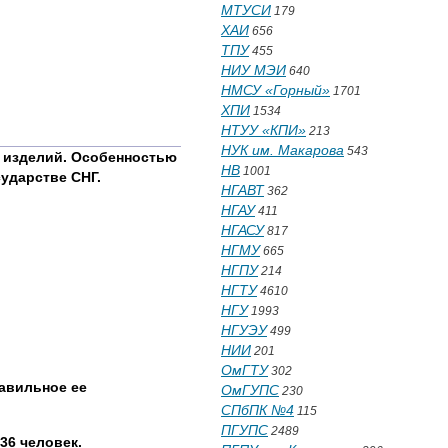
МТУСИ
179
ХАИ
656
ТПУ
455
НИУ МЭИ
640
НМСУ «Горный»
1701
ХПИ
1534
НТУУ «КПИ»
213
НУК им. Макарова
543
х изделий. Особенностью
НВ
1001
сударстве СНГ.
НГАВТ
362
НГАУ
411
НГАСУ
817
НГМУ
665
НГПУ
214
НГТУ
4610
НГУ
1993
НГУЭУ
499
НИИ
201
ОмГТУ
302
авильное ее
ОмГУПС
230
СПбПК №4
115
ПГУПС
2489
36 человек.