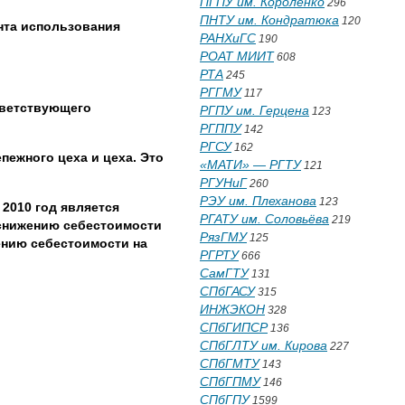
ПГПУ им. Короленко
296
ПНТУ им. Кондратюка
120
нта использования
РАНХиГС
190
РОАТ МИИТ
608
РТА
245
РГГМУ
117
тветствующего
РГПУ им. Герцена
123
РГППУ
142
РГСУ
162
пежного цеха и цеха. Это
«МАТИ» — РГТУ
121
РГУНиГ
260
РЭУ им. Плеханова
123
2010 год является
РГАТУ им. Соловьёва
219
 снижению себестоимости
РязГМУ
125
ению себестоимости на
РГРТУ
666
СамГТУ
131
СПбГАСУ
315
ИНЖЭКОН
328
СПбГИПСР
136
СПбГЛТУ им. Кирова
227
СПбГМТУ
143
СПбГПМУ
146
СПбГПУ
1599