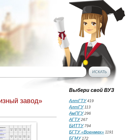
Выбери свой ВУЗ
изный завод»
АлтГТУ
419
АлтГУ
113
АмПГУ
296
АГТУ
267
БИТТУ
794
БГТУ «Военмех»
1191
БГМУ
172