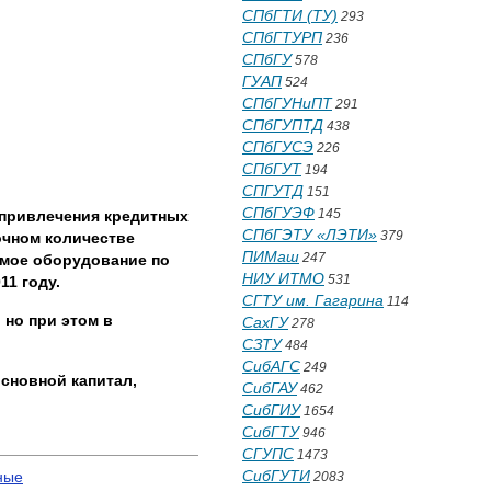
СПбГТИ (ТУ)
293
СПбГТУРП
236
СПбГУ
578
ГУАП
524
СПбГУНиПТ
291
СПбГУПТД
438
СПбГУСЭ
226
СПбГУТ
194
СПГУТД
151
СПбГУЭФ
145
о привлечения кредитных
СПбГЭТУ «ЛЭТИ»
379
очном количестве
ПИМаш
247
емое оборудование по
НИУ ИТМО
531
11 году.
СГТУ им. Гагарина
114
 но при этом в
СахГУ
278
СЗТУ
484
СибАГС
249
основной капитал,
СибГАУ
462
СибГИУ
1654
СибГТУ
946
СГУПС
1473
СибГУТИ
ные
2083