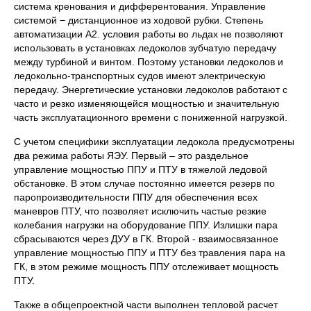
система кренования и дифферентования. Управление
системой − дистанционное из ходовой рубки. Степень
автоматизации А2. условия работы во льдах не позволяют
использовать в установках ледоколов зубчатую передачу
между турбиной и винтом. Поэтому установки ледоколов и
ледокольно-транспортных судов имеют электрическую
передачу. Энергетические установки ледоколов работают с
часто и резко изменяющейся мощностью и значительную
часть эксплуатационного времени с пониженной нагрузкой.
С учетом специфики эксплуатации ледокола предусмотрены
два режима работы ЯЭУ. Первый – это раздельное
управление мощностью ППУ и ПТУ в тяжелой ледовой
обстановке. В этом случае постоянно имеется резерв по
паропроизводительности ППУ для обеспечения всех
маневров ПТУ, что позволяет исключить частые резкие
колебания нагрузки на оборудование ППУ. Излишки пара
сбрасываются через ДУУ в ГК. Второй - взаимосвязанное
управление мощностью ППУ и ПТУ без травления пара на
ГК, в этом режиме мощность ППУ отслеживает мощность
ПТУ.
Также в общепроектной части выполнен тепловой расчет