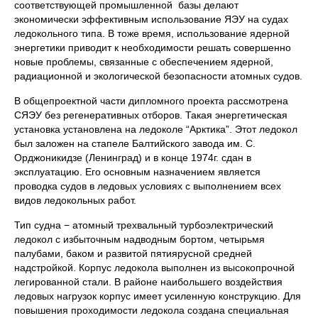
соответствующей промышленной базы делают
экономически эффективным использование ЯЭУ на судах
ледокольного типа. В тоже время, использование ядерной
энергетики приводит к необходимости решать совершенно
новые проблемы, связанные с обеспечением ядерной,
радиационной и экологической безопасности атомных судов.
В общепроектной части дипломного проекта рассмотрена
СЯЭУ без регенеративных отборов. Такая энергетическая
установка установлена на ледоколе “Арктика”. Этот ледокол
был заложен на стапеле Балтийского завода им. С.
Орджоникидзе (Ленинград) и в конце 1974г. сдан в
эксплуатацию. Его основным назначением является
проводка судов в ледовых условиях с выполнением всех
видов ледокольных работ.
Тип судна − атомный трехвальный турбоэлектрический
ледокол с избыточным надводным бортом, четырьмя
палубами, баком и развитой пятиярусной средней
надстройкой. Корпус ледокола выполнен из высокопрочной
легированной стали. В районе наибольшего воздействия
ледовых нагрузок корпус имеет усиленную конструкцию. Для
повышения проходимости ледокола создана специальная