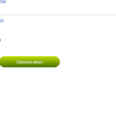
отла
У)
)
Скачать файл