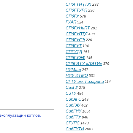
СПбГТИ (ТУ)
293
СПбГТУРП
236
СПбГУ
578
ГУАП
524
СПбГУНиПТ
291
СПбГУПТД
438
СПбГУСЭ
226
СПбГУТ
194
СПГУТД
151
СПбГУЭФ
145
СПбГЭТУ «ЛЭТИ»
379
ПИМаш
247
НИУ ИТМО
531
СГТУ им. Гагарина
114
СахГУ
278
СЗТУ
484
СибАГС
249
СибГАУ
462
СибГИУ
1654
эксплуатации котлов,
СибГТУ
946
СГУПС
1473
СибГУТИ
2083