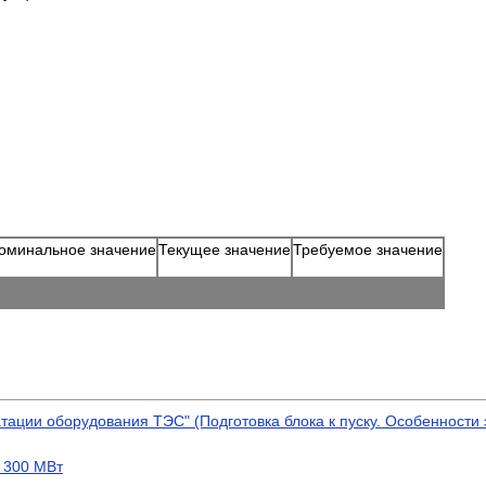
оминальное значение
Текущее значение
Требуемое значение
ации оборудования ТЭС" (Подготовка блока к пуску. Особенности 
 300 МВт