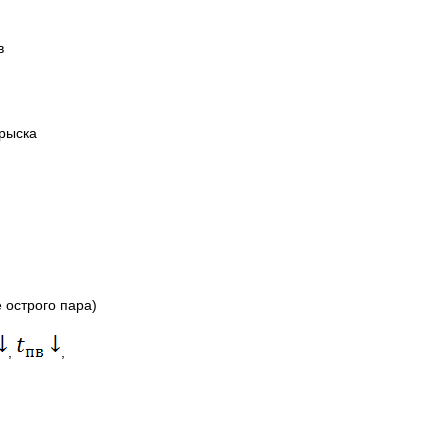
в
прыска
 острого пара)
,
,