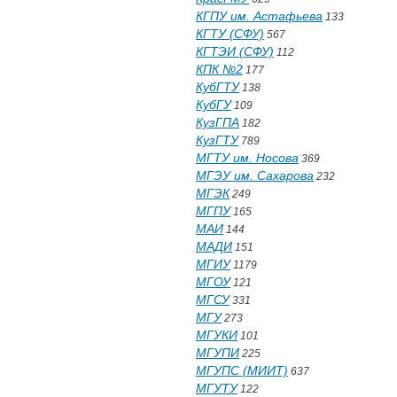
КГПУ им. Астафьева
133
КГТУ (СФУ)
567
КГТЭИ (СФУ)
112
КПК №2
177
КубГТУ
138
КубГУ
109
КузГПА
182
КузГТУ
789
МГТУ им. Носова
369
МГЭУ им. Сахарова
232
МГЭК
249
МГПУ
165
МАИ
144
МАДИ
151
МГИУ
1179
МГОУ
121
МГСУ
331
МГУ
273
МГУКИ
101
МГУПИ
225
МГУПС (МИИТ)
637
МГУТУ
122