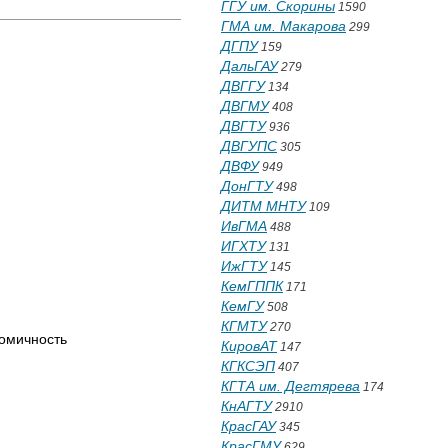
ГГУ им. Скорины
1590
ГМА им. Макарова
299
ДГПУ
159
ДальГАУ
279
ДВГГУ
134
ДВГМУ
408
ДВГТУ
936
ДВГУПС
305
ДВФУ
949
ДонГТУ
498
ДИТМ МНТУ
109
ИвГМА
488
ИГХТУ
131
ИжГТУ
145
КемГППК
171
КемГУ
508
КГМТУ
270
омичность
КировАТ
147
КГКСЭП
407
КГТА им. Дегтярева
174
КнАГТУ
2910
КрасГАУ
345
КрасГМУ
629