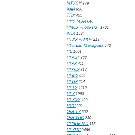
МТУСИ
179
ХАИ
656
ТПУ
455
НИУ МЭИ
640
НМСУ «Горный»
1701
ХПИ
1534
НТУУ «КПИ»
213
НУК им. Макарова
543
НВ
1001
НГАВТ
362
НГАУ
411
НГАСУ
817
НГМУ
665
НГПУ
214
НГТУ
4610
НГУ
1993
НГУЭУ
499
НИИ
201
ОмГТУ
302
ОмГУПС
230
СПбПК №4
115
ПГУПС
2489