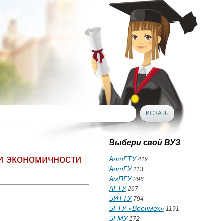
Выбери свой ВУЗ
и экономичности
АлтГТУ
419
АлтГУ
113
АмПГУ
296
АГТУ
267
БИТТУ
794
БГТУ «Военмех»
1191
БГМУ
172