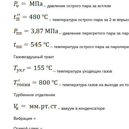
– давление острого пара за котлом
– температура острого пара за 2-м впры
– давление перегретого пара за па
– температура острого пара за паропер
Газовоздушный тракт
– температура уходящих газов
– температура газов на выходе из то
Турбинное отделение
– вакуум в конденсаторе
Вибрация =
Осевой сдвиг =