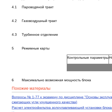
4.1 Пароводяной тракт
4.2 Газовоздушный тракт
4.3 Турбинное отделение
5 Режимные карты
Контрольные параметры
Н
6 Максимально возможная мощность блока
Похожие материалы
Вопросы № 1-77 к экзамену по дисциплине "Основы эксплуат
сжигающих угли ухудшенного качества)
Расчет электрофильтра золоулавливающей установки блока