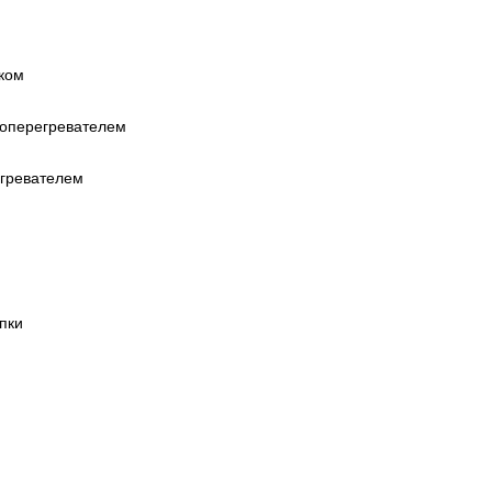
ском
роперегревателем
егревателем
пки