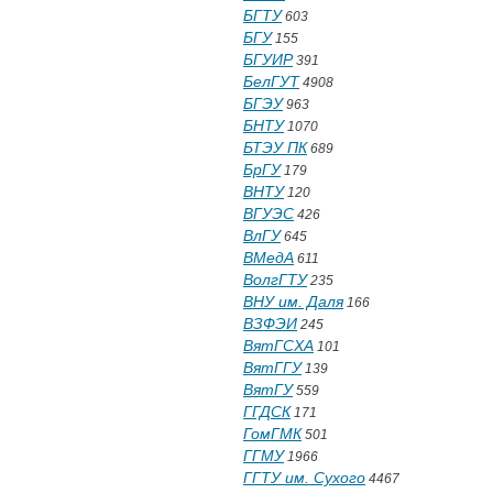
БГТУ
603
БГУ
155
БГУИР
391
БелГУТ
4908
БГЭУ
963
БНТУ
1070
БТЭУ ПК
689
БрГУ
179
ВНТУ
120
ВГУЭС
426
ВлГУ
645
ВМедА
611
ВолгГТУ
235
ВНУ им. Даля
166
ВЗФЭИ
245
ВятГСХА
101
ВятГГУ
139
ВятГУ
559
ГГДСК
171
ГомГМК
501
ГГМУ
1966
ГГТУ им. Сухого
4467