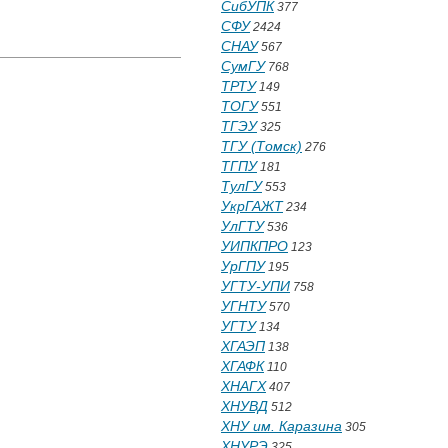
СибУПК
377
СФУ
2424
СНАУ
567
СумГУ
768
ТРТУ
149
ТОГУ
551
ТГЭУ
325
ТГУ (Томск)
276
ТГПУ
181
ТулГУ
553
УкрГАЖТ
234
УлГТУ
536
УИПКПРО
123
УрГПУ
195
УГТУ-УПИ
758
УГНТУ
570
УГТУ
134
ХГАЭП
138
ХГАФК
110
ХНАГХ
407
ХНУВД
512
ХНУ им. Каразина
305
ХНУРЭ
325