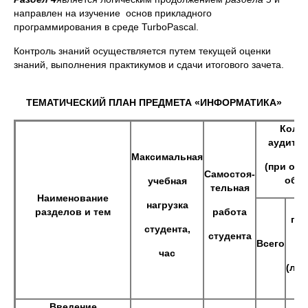
направлен на изучение основ прикладного
программирования в среде TurboPascal.
Контроль знаний осуществляется путем текущей оценки
знаний, выполнения практикумов и сдачи итогового зачета.
ТЕМАТИЧЕСКИЙ ПЛАН ПРЕДМЕТА «ИНФОРМАТИКА»
Коли
аудитор
Максимальная
(при оч
Самостоя-
обуч
учебная
тельная
Наименование
нагрузка
разделов и тем
работа
пра
студента,
студента
Всего
час
(ла
Введение