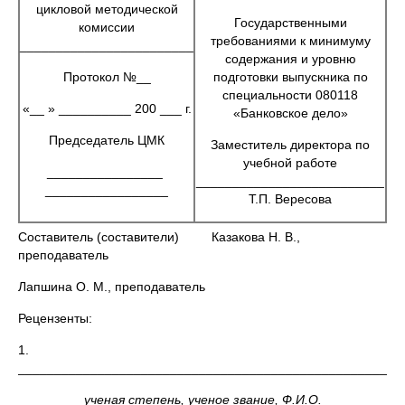
цикловой методической
Государственными
комиссии
требованиями к минимуму
________________________
содержания и уровню
Протокол №__
подготовки выпускника по
специальности 080118
«__ » __________ 200 ___ г.
«Банковское дело»
Председатель ЦМК
Заместитель директора по
учебной работе
________________
__________________________
_________________
Т.П. Вересова
Составитель (составители) Казакова Н. В.,
преподаватель
Лапшина О. М., преподаватель
Рецензенты:
1.
_____________________________________________________
ученая степень, ученое звание, Ф.И.О.