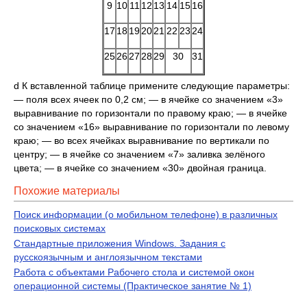
9
10
11
12
13
14
15
16
17
18
19
20
21
22
23
24
25
26
27
28
29
30
31
d К вставленной таблице примените следующие параметры:
— поля всех ячеек по 0,2 см; — в ячейке со значением «3»
выравнивание по горизонтали по правому краю; — в ячейке
со значением «16» выравнивание по горизонтали по левому
краю; — во всех ячейках выравнивание по вертикали по
центру; — в ячейке со значением «7» заливка зелёного
цвета; — в ячейке со значением «30» двойная граница.
Похожие материалы
Поиск информации (о мобильном телефоне) в различных
поисковых системах
Стандартные приложения Windows. Задания с
русскоязычным и англоязычном текстами
Работа с объектами Рабочего стола и системой окон
операционной системы (Практическое занятие № 1)