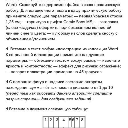
Word). Скопируйте содержимое файла в свою практическую
работу. Для вставленного текста в вашу практическую работу
примените следующие параметры: — первая/красная строка
1,25 см; — гарнитура шрифта Comic Sans MS; — заголовок
(слово «задача») оформить подчёркиванием волнистой
линией синего цвета; — к любому из слов сделать сноску с
объяснением/уточнением.
d Вставьте в текст любую иллюстрацию из коллекции Word.
К вставленной иллюстрации примените следующие
параметры: — обтекание текстом вокруг рамки; — измените
яркость и контрастность; — эффект для рисунка: отражение;
— поворот иллюстрации примерно на 45 градусов.
d С помощью фигур и надписи составьте алгоритм
нахождения суммы чётных чисел в диапазоне от 1 до 10
(перед тем как рисовать данный алгоритм сделайте
разрыв страницы для следующего задания)
.
d Вставьте в документ следующую таблицу:
1
2
3
4
5
6
7
8