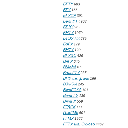
БГТУ
603
БГУ
155
БГУИР
391
БелГУТ
4908
БГЭУ
963
БНТУ
1070
БТЭУ ПК
689
БрГУ
179
ВНТУ
120
ВГУЭС
426
ВлГУ
645
ВМедА
611
ВолгГТУ
235
ВНУ им. Даля
166
ВЗФЭИ
245
ВятГСХА
101
ВятГГУ
139
ВятГУ
559
ГГДСК
171
ГомГМК
501
ГГМУ
1966
ГГТУ им. Сухого
4467