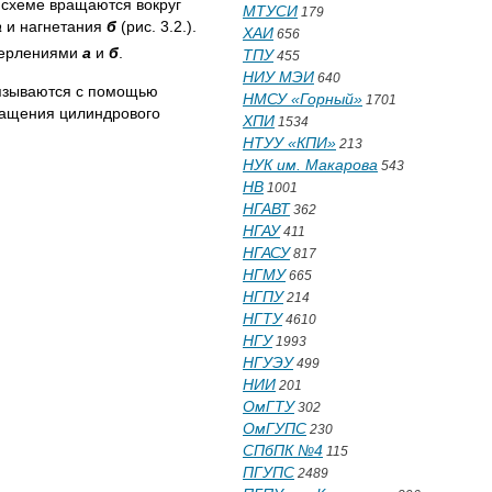
 схеме вращаются вокруг
МТУСИ
179
a
и нагнетания
б
(рис. 3.2.).
ХАИ
656
верлениями
а
и
б
.
ТПУ
455
НИУ МЭИ
640
связываются с помощью
НМСУ «Горный»
1701
вращения цилиндрового
ХПИ
1534
НТУУ «КПИ»
213
НУК им. Макарова
543
НВ
1001
НГАВТ
362
НГАУ
411
НГАСУ
817
НГМУ
665
НГПУ
214
НГТУ
4610
НГУ
1993
НГУЭУ
499
НИИ
201
ОмГТУ
302
ОмГУПС
230
СПбПК №4
115
ПГУПС
2489