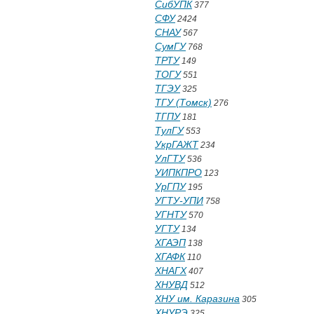
СибУПК
377
СФУ
2424
СНАУ
567
СумГУ
768
ТРТУ
149
ТОГУ
551
ТГЭУ
325
ТГУ (Томск)
276
ТГПУ
181
ТулГУ
553
УкрГАЖТ
234
УлГТУ
536
УИПКПРО
123
УрГПУ
195
УГТУ-УПИ
758
УГНТУ
570
УГТУ
134
ХГАЭП
138
ХГАФК
110
ХНАГХ
407
ХНУВД
512
ХНУ им. Каразина
305
ХНУРЭ
325