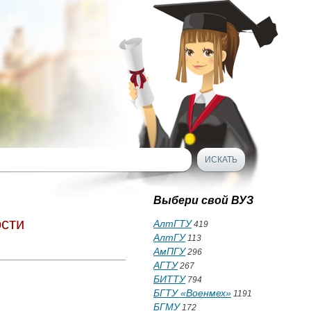
Выбери свой ВУЗ
сти
АлтГТУ
419
АлтГУ
113
АмПГУ
296
АГТУ
267
БИТТУ
794
БГТУ «Военмех»
1191
БГМУ
172