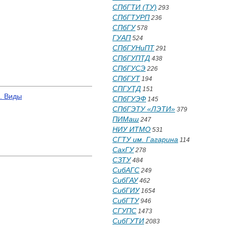
СПбГТИ (ТУ)
293
СПбГТУРП
236
СПбГУ
578
ГУАП
524
СПбГУНиПТ
291
СПбГУПТД
438
СПбГУСЭ
226
СПбГУТ
194
СПГУТД
151
. Виды
СПбГУЭФ
145
СПбГЭТУ «ЛЭТИ»
379
ПИМаш
247
НИУ ИТМО
531
СГТУ им. Гагарина
114
СахГУ
278
СЗТУ
484
СибАГС
249
СибГАУ
462
СибГИУ
1654
СибГТУ
946
СГУПС
1473
СибГУТИ
2083