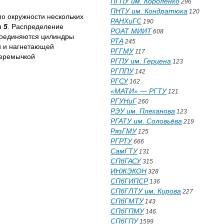
ПГПУ им. Короленко
296
ПНТУ им. Кондратюка
120
о окружности нескольких
РАНХиГС
190
н
5
. Распределение
РОАТ МИИТ
608
 соединяются цилиндры
РТА
245
й и нагнетающей
РГГМУ
117
перемычкой
РГПУ им. Герцена
123
РГППУ
142
РГСУ
162
«МАТИ» — РГТУ
121
РГУНиГ
260
РЭУ им. Плеханова
123
РГАТУ им. Соловьёва
219
РязГМУ
125
РГРТУ
666
СамГТУ
131
СПбГАСУ
315
ИНЖЭКОН
328
СПбГИПСР
136
СПбГЛТУ им. Кирова
227
СПбГМТУ
143
СПбГПМУ
146
СПбГПУ
1599