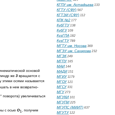
КГПУ им. Астафьева
133
КГТУ (СФУ)
567
КГТЭИ (СФУ)
112
КПК №2
177
КубГТУ
138
КубГУ
109
КузГПА
182
КузГТУ
789
МГТУ им. Носова
369
МГЭУ им. Сахарова
232
МГЭК
249
МГПУ
165
МАИ
144
инематической основой
МАДИ
151
илиндр же
3
вращается с
МГИУ
1179
 этими осями называется
МГОУ
121
МГСУ
шать в нем возвратно-
331
МГУ
273
° поворота) увеличиваться
МГУКИ
101
МГУПИ
225
МГУПС (МИИТ)
637
ны с осью
O
, получим
1
МГУТУ
122