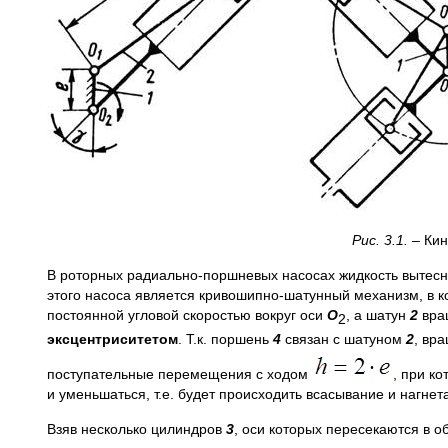
Рис. 3.1.
– Ки
В роторных радиально-поршневых насосах жидкость вытесн
этого насоса является кривошипно-шатунный механизм, в
постоянной угловой скоростью вокруг оси
O
, а шатун
2
вращ
2
эксцентриситетом
. Т.к. поршень
4
связан с шатуном
2
, вр
поступательные перемещения с ходом
, при к
и уменьшаться, т.е. будет происходить всасывание и нагнет
Взяв несколько цилиндров
3
, оси которых пересекаются в