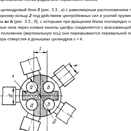
) цилиндровый блок
3
(рис. 3.3.,
а
) с равномерным расположением п
торному кольцу
2
под действием центробежных сил и усилий пружи
на
a
и
b
(рис. 3.3.,
б
), с которыми при вращении блока поочередно
ьные окна через осевые каналы цапфы соединяются с всасывающе
 положение (вертикальную ось) они перекрываются перевальной 
ера отверстия в донышках цилиндров
s
>
k
.