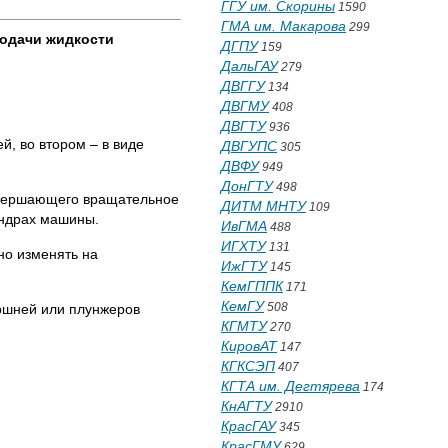
ГГУ им. Скорины
1590
ГМА им. Макарова
299
одачи жидкости
ДГПУ
159
ДальГАУ
279
ДВГГУ
134
ДВГМУ
408
ДВГТУ
936
, во втором – в виде
ДВГУПС
305
ДВФУ
949
ДонГТУ
498
овершающего вращательное
ДИТМ МНТУ
109
индрах машины.
ИвГМА
488
ИГХТУ
131
но изменять на
ИжГТУ
145
КемГППК
171
КемГУ
508
оршней или плунжеров
КГМТУ
270
КировАТ
147
КГКСЭП
407
КГТА им. Дегтярева
174
КнАГТУ
2910
КрасГАУ
345
КрасГМУ
629