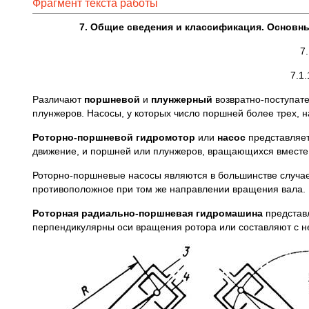
Фрагмент текста работы
7. Общие сведения и классификация. Основ
7
7.1
Различают
поршневой
и
плунжерный
возвратно-поступате
плунжеров. Насосы, у которых число поршней более трех,
Роторно-поршневой гидромотор
или
насос
представляет
движение, и поршней или плунжеров, вращающихся вместе
Роторно-поршневые насосы являются в большинстве случа
противоположное при том же направлении вращения вала.
Роторная радиально-поршневая гидромашина
представл
перпендикулярны оси вращения ротора или составляют с не