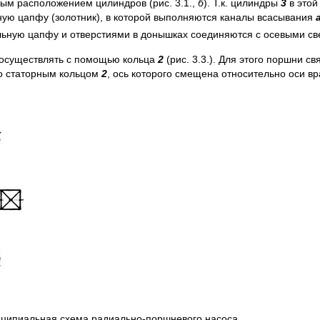
ым расположением цилиндров (рис. 3.1.,
б
). Т.к. цилиндры
3
в этой
ьную цапфу (золотник), в которой выполняются каналы всасывания
ьную цапфу и отверстиями в донышках соединяются с осевыми с
 осуществлять с помощью кольца
2
(рис. 3.3.). Для этого поршни 
со статорным кольцом
2
, ось которого смещена относительно оси 
нципиальная схема радиально-поршневого насоса