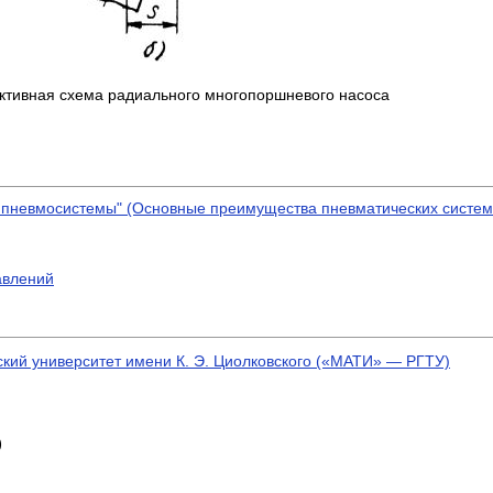
уктивная схема радиального многопоршневого насоса
и пневмосистемы" (Основные преимущества пневматических систем
авлений
ский университет имени К. Э. Циолковского («МАТИ» — РГТУ)
)