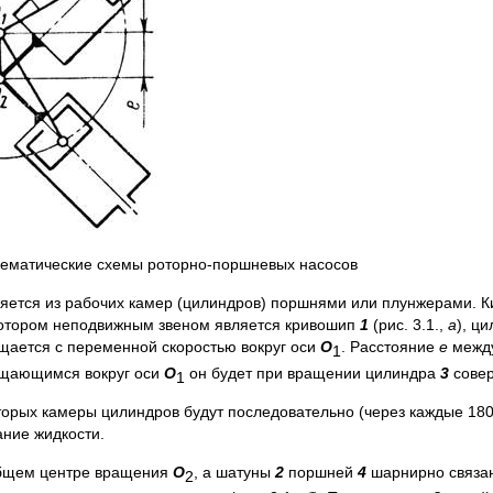
нематические схемы роторно-поршневых насосов
яется из рабочих камер (цилиндров) поршнями или плунжерами. К
 котором неподвижным звеном является кривошип
1
(рис. 3.1.,
а
), ц
ается с переменной скоростью вокруг оси
O
. Расстояние
е
между
1
ащающимся вокруг оси
O
он будет при вращении цилиндра
3
совер
1
оторых камеры цилиндров будут последовательно (через каждые 180
ание жидкости.
 общем центре вращения
O
, а шатуны
2
поршней
4
шарнирно связа
2