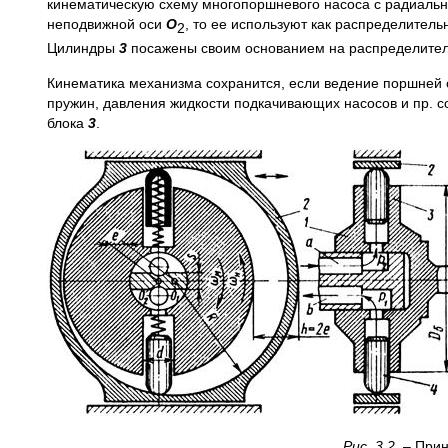
кинематическую схему многопоршневого насоса с радиальн
неподвижной оси
O
, то ее используют как распределител
2
Цилиндры
3
посажены своим основанием на распределител
Кинематика механизма сохранится, если ведение поршней
пружин, давления жидкости подкачивающих насосов и пр. 
блока
3
.
Рис. 3.2.
– При