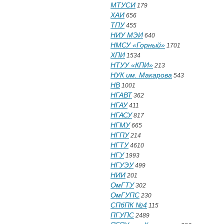
МТУСИ
179
ХАИ
656
ТПУ
455
НИУ МЭИ
640
НМСУ «Горный»
1701
ХПИ
1534
НТУУ «КПИ»
213
НУК им. Макарова
543
НВ
1001
НГАВТ
362
НГАУ
411
НГАСУ
817
НГМУ
665
НГПУ
214
НГТУ
4610
НГУ
1993
НГУЭУ
499
НИИ
201
ОмГТУ
302
ОмГУПС
230
СПбПК №4
115
ПГУПС
2489