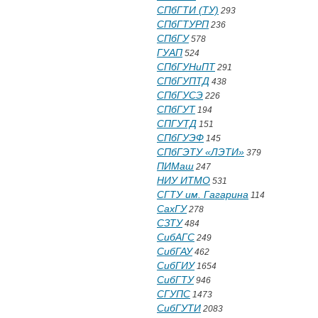
СПбГТИ (ТУ)
293
СПбГТУРП
236
СПбГУ
578
ГУАП
524
СПбГУНиПТ
291
СПбГУПТД
438
СПбГУСЭ
226
СПбГУТ
194
СПГУТД
151
СПбГУЭФ
145
СПбГЭТУ «ЛЭТИ»
379
ПИМаш
247
НИУ ИТМО
531
СГТУ им. Гагарина
114
СахГУ
278
СЗТУ
484
СибАГС
249
СибГАУ
462
СибГИУ
1654
СибГТУ
946
СГУПС
1473
СибГУТИ
2083