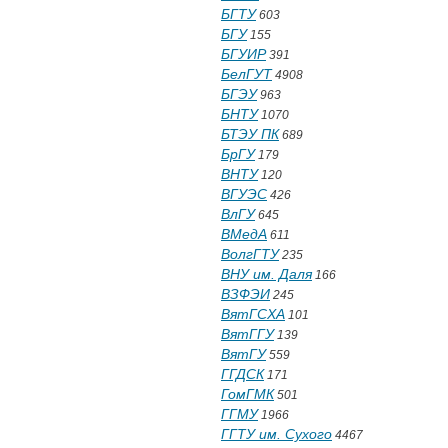
БГТУ
603
БГУ
155
БГУИР
391
БелГУТ
4908
БГЭУ
963
БНТУ
1070
БТЭУ ПК
689
БрГУ
179
ВНТУ
120
ВГУЭС
426
ВлГУ
645
ВМедА
611
ВолгГТУ
235
ВНУ им. Даля
166
ВЗФЭИ
245
ВятГСХА
101
ВятГГУ
139
ВятГУ
559
ГГДСК
171
ГомГМК
501
ГГМУ
1966
ГГТУ им. Сухого
4467