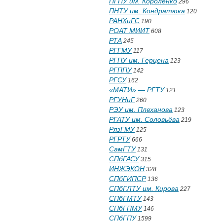
ПГПУ им. Короленко
296
ПНТУ им. Кондратюка
120
РАНХиГС
190
РОАТ МИИТ
608
РТА
245
РГГМУ
117
РГПУ им. Герцена
123
РГППУ
142
РГСУ
162
«МАТИ» — РГТУ
121
РГУНиГ
260
РЭУ им. Плеханова
123
РГАТУ им. Соловьёва
219
РязГМУ
125
РГРТУ
666
СамГТУ
131
СПбГАСУ
315
ИНЖЭКОН
328
СПбГИПСР
136
СПбГЛТУ им. Кирова
227
СПбГМТУ
143
СПбГПМУ
146
СПбГПУ
1599