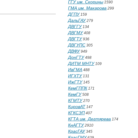
ГГУ им. Скорины
1590
ГМА им. Макарова
299
ДГПУ
159
ДальГАУ
279
ДВГГУ
134
ДВГМУ
408
ДВГТУ
936
ДВГУПС
305
ДВФУ
949
ДонГТУ
498
ДИТМ МНТУ
109
ИвГМА
488
ИГХТУ
131
ИжГТУ
145
КемГППК
171
КемГУ
508
КГМТУ
270
КировАТ
147
КГКСЭП
407
КГТА им. Дегтярева
174
КнАГТУ
2910
КрасГАУ
345
КрасГМУ
629