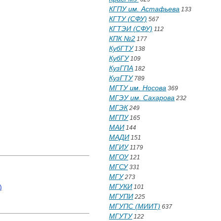
КГПУ им. Астафьева
133
КГТУ (СФУ)
567
КГТЭИ (СФУ)
112
КПК №2
177
КубГТУ
138
КубГУ
109
КузГПА
182
КузГТУ
789
МГТУ им. Носова
369
МГЭУ им. Сахарова
232
МГЭК
249
МГПУ
165
МАИ
144
МАДИ
151
МГИУ
1179
МГОУ
121
МГСУ
331
МГУ
273
МГУКИ
)
101
МГУПИ
225
МГУПС (МИИТ)
637
МГУТУ
122