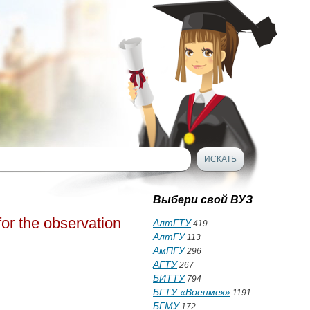
Выбери свой ВУЗ
for the observation
АлтГТУ
419
АлтГУ
113
АмПГУ
296
АГТУ
267
БИТТУ
794
БГТУ «Военмех»
1191
БГМУ
172