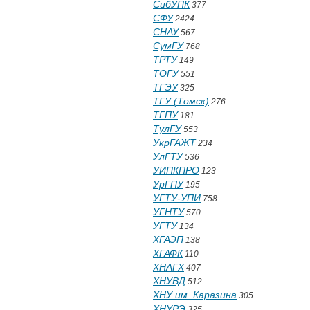
СибУПК
377
СФУ
2424
СНАУ
567
СумГУ
768
ТРТУ
149
ТОГУ
551
ТГЭУ
325
ТГУ (Томск)
276
ТГПУ
181
ТулГУ
553
УкрГАЖТ
234
УлГТУ
536
УИПКПРО
123
УрГПУ
195
УГТУ-УПИ
758
УГНТУ
570
УГТУ
134
ХГАЭП
138
ХГАФК
110
ХНАГХ
407
ХНУВД
512
ХНУ им. Каразина
305
ХНУРЭ
325