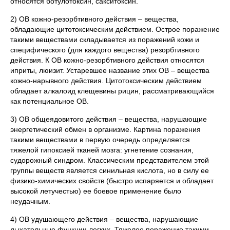
относятся ботулотоксин, сакситоксин.
2) ОВ кожно-резорбтивного действия – вещества,
обладающие цитотоксическим действием. Острое поражение
такими веществами складывается из поражений кожи и
специфического (для каждого вещества) резорбтивного
действия. К ОВ кожно-резорбтивного действия относятся
иприты, люизит. Устаревшее название этих ОВ – вещества
кожно-нарывного действия. Цитотоксическим действием
обладает алкалоид клещевины рицин, рассматривающийся
как потенциальное ОВ.
3) ОВ общеядовитого действия – вещества, нарушающие
энергетический обмен в организме. Картина поражения
такими веществами в первую очередь определяется
тяжелой гипоксией тканей мозга: угнетение сознания,
судорожный синдром. Классическим представителем этой
группы веществ является синильная кислота, но в силу ее
физико-химических свойств (быстро испаряется и обладает
высокой летучестью) ее боевое применение было
неудачным.
4) ОВ удушающего действия – вещества, нарушающие
дыхательные функции легких. Тяжелое поражение такими