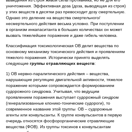
выведения из строя живой силы противника, но не для его
уничтожения. Эффективная доза (доза, выводящая из строя)
у этих веществ в десятки раз превосходит дозу смертельную.
Однако это деление на вещества смертельного/
несмертельного действия весьма условно. При поступлении
в организм инкапаситанта в больших количествах он может
вызвать тяжелейшее поражение и даже гибель человека.
Классификация токсикологическая ОВ делит вещества по
основному механизму токсического действия и проявлениям
тяжелого поражения. Исторически принято выделять
следующие
группы отравляющих веществ
:
1) ОВ нервно-паралитического действия – вещества,
нарушающие регуляцию двигательной активности, тяжелое
поражение которыми сопровождается формированием
судорожного синдрома. Учитывая, что ведущим
проявлением поражения выступает судорожный синдром
(генерализованные клонико-тонические судороги), то
современное название этой группы ОВ – судорожные
агенты или конвульсанты. К группе конвульсантов в первую
очередь относятся фосфорорганические отравляющие
вещества (ФОВ). Из группы токсинов к конвульсантам