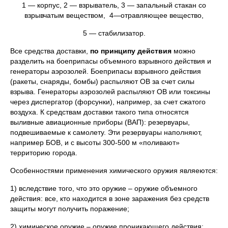
1 — корпус, 2 — взрыватель, 3 — запальный стакан со
взрывчатым веществом, 4—отравляющее вещество,
5 — стабилизатор.
Все средства доставки,
по принципу действия
можно
разделить на боеприпасы объемного взрывного действия и
генераторы аэрозолей. Боеприпасы взрывного действия
(ракеты, снаряды, бомбы) распыляют ОВ за счет силы
взрыва. Генераторы аэрозолей распыляют ОВ или токсины
через диспергатор (форсунки), например, за счет сжатого
воздуха. К средствам доставки такого типа относятся
выливные авиационные приборы (ВАП): резервуары,
подвешиваемые к самолету. Эти резервуары наполняют,
например БОВ, и с высоты 300-500 м «поливают»
территорию города.
Особенностями применения химического оружия являеются:
1) вследствие того, что это оружие – оружие объемного
действия: все, кто находится в зоне заражения без средств
защиты могут получить поражение;
2) химическое оружие – оружие проникающего действия: