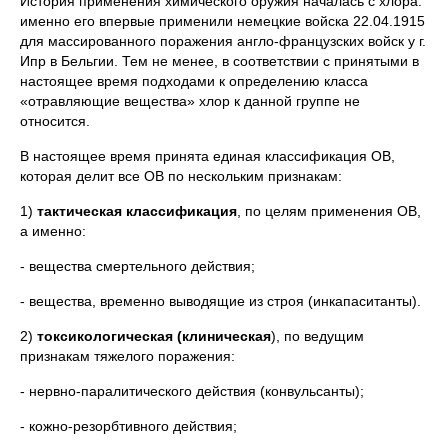
История применения химического оружия началась с хлора:
именно его впервые применили немецкие войска 22.04.1915
для массированного поражения англо-французских войск у г.
Ипр в Бельгии. Тем не менее, в соответствии с принятыми в
настоящее время подходами к определению класса
«отравляющие вещества» хлор к данной группе не
относится.
В настоящее время принята единая классификация ОВ,
которая делит все ОВ по нескольким признакам:
1)
тактическая классификация
, по целям применения ОВ,
а именно:
- вещества смертельного действия;
- вещества, временно выводящие из строя (инкапаситанты).
2)
токсикологическая (клиническая
), по ведущим
признакам тяжелого поражения:
- нервно-паралитического действия (конвульсанты);
- кожно-резорбтивного действия;