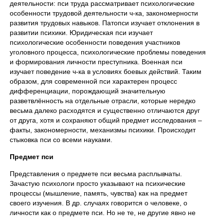
деятельности: пси труда рассматривает психологические
особенности трудовой деятельности ч-ка, закономерности
развития трудовых навыков. Патопси изучает отклонения в
развитии психики. Юридическая пси изучает
психологические особенности поведения участников
уголовного процесса, психологические проблемы поведения
и формирования личности преступника. Военная пси
изучает поведение ч-ка в условиях боевых действий. Таким
образом, для современной пси характерен процесс
дифференциации, порождающий значительную
разветвлённость на отдельные отрасли, которые нередко
весьма далеко расходятся и существенно отличаются друг
от друга, хотя и сохраняют общий предмет исследования –
факты, закономерности, механизмы психики. Происходит
стыковка пси со всеми науками.
Предмет пси
Представления о предмете пси весьма расплывчаты.
Зачастую психологи просто указывают на психические
процессы (мышление, память, чувства) как на предмет
своего изучения. В др. случаях говорится о человеке, о
личности как о предмете пси. Но не те, не другие явно не