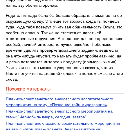
на пользу обоим сторонам.
Родителям надо было бы больше обращать внимание на ее
окружающую среду. Это еще тот возраст, когда ты пойдешь
туда, куда тебя поведут. Учитывая общительность Ольги, это
особенно опасно. Так же не стесняться давать ей
ответственные поручения. А когда они для нее представляют
особый, личный интерес, то лучше вдвойне. Побольше
времени уделять проверке домашнего задания, ведь если
она что-нибудь упустит, то нагнать будет проблематично, да
и резко потеряется интерес к предмету (пример – химия).
Учитывая все это можно с уверенностью сказать, что из
Насти получится настоящий человек, в полном смысле этого
слова.
Похожие материалы
План-конспект зачётного внеклассного воспитательного
мероприятия на тему: «Познание тайн мироздания»
План-конспект зачетного внеклассного мероприятия на
темы: "Чернобыль вчера, сегодня, завтра"
План-конспект внеклассного воспитательного мероприятия
на тему: «Мой дом – планета Земля» (викторина)