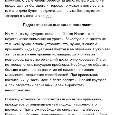
мимикой. С увлеченьем берется за дело, но если дело не
представляет большого интереса, то может к нему остыть
или это дело будет продолжаться, но уже без отсутствия
«задора в глазах и в сердце».
Педагогические выводы и пожелания
На мой взгляд, существенная проблема Насти – это
неустойчивое внимание на уроках. Зачастую она занята не
тем, чем нужно. Чтобы устранить это, нужно, я считаю
применять индивидуальный подход в её обучении. Нужно так
же повысить у нее уровень мотивации, хотя опять же
повторюсь, качество ее знаний достаточно хорошее. И это,
по-моему, очень насущная проблема. Необходимо обратить
больше внимание на развитие её памяти, внимания,
мышления, творческих способностей. При правильном
воспитании, у Насти можно легко развить широкий кругозор.
А при отсутствии серьезных целей выработать
непостоянство.
Поэтому хотелось бы посоветовать учителям применять,
прежде всего, индивидуальный подход, насколько это
возможно. При этом необходимо опираться на интерес.
Поручение ей подготовки внеклассных мероприятий пойдет