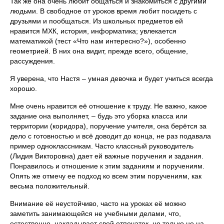
Так же она очень любит общаться и знакомиться с другими
людьми. В свободное от уроков время любит посидеть с
друзьями и пообщаться. Из школьных предметов ей
нравится МХК, история, информатика; увлекается
математикой (тест «Что нам интересно?»), особенно
геометрией. В них она видит, прежде всего, общение,
рассуждения.
Я уверена, что Настя – умная девочка и будет учиться всегда
хорошо.
Мне очень нравится её отношение к труду. Не важно, какое
задание она выполняет, – будь это уборка класса или
территории (коридора), поручение учителя, она берётся за
дело с готовностью и всё доводит до конца, не раз подавала
пример одноклассникам. Часто классный руководитель
(Лидия Викторовна) дает ей важные поручения и задания.
Понравилось и отношение к этим заданиям и поручениям.
Опять же отмечу ее подход ко всем этим поручениям, как
весьма положительный.
Внимание её неустойчиво, часто на уроках её можно
заметить занимающейся не учебными делами, что,
естественно, накладывает свой отпечаток, но только не на