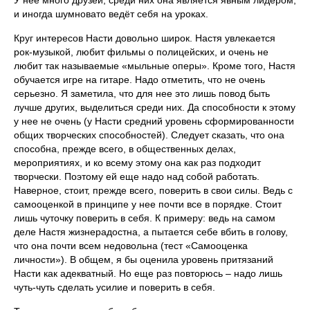
У неё много друзей, среди них она является явным лидером,
и иногда шумновато ведёт себя на уроках.
Круг интересов Насти довольно широк. Настя увлекается
рок-музыкой, любит фильмы о полицейских, и очень не
любит так называемые «мыльные оперы». Кроме того, Настя
обучается игре на гитаре. Надо отметить, что не очень
серьезно. Я заметила, что для нее это лишь повод быть
лучше других, выделиться среди них. Да способности к этому
у нее не очень (у Насти средний уровень сформированности
общих творческих способностей). Следует сказать, что она
способна, прежде всего, в общественных делах,
мероприятиях, и ко всему этому она как раз подходит
творчески. Поэтому ей еще надо над собой работать.
Наверное, стоит, прежде всего, поверить в свои силы. Ведь с
самооценкой в принципе у нее почти все в порядке. Стоит
лишь чуточку поверить в себя. К примеру: ведь на самом
деле Настя жизнерадостна, а пытается себе вбить в голову,
что она почти всем недовольна (тест «Самооценка
личности»). В общем, я бы оценила уровень притязаний
Насти как адекватный. Но еще раз повторюсь – надо лишь
чуть-чуть сделать усилие и поверить в себя.