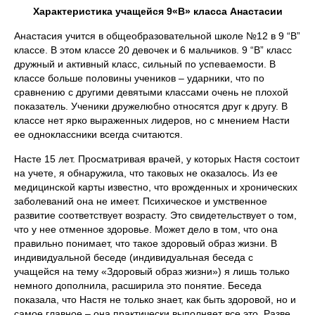
Характеристика учащейся 9«В» класса Анастасии
Анастасия учится в общеобразовательной школе №12 в 9 “В”
классе. В этом классе 20 девочек и 6 мальчиков. 9 “В” класс
дружный и активный класс, сильный по успеваемости. В
классе больше половины учеников – ударники, что по
сравнению с другими девятыми классами очень не плохой
показатель. Ученики дружелюбно относятся друг к другу. В
классе нет ярко выраженных лидеров, но с мнением Насти
ее одноклассники всегда считаются.
Насте 15 лет. Просматривая врачей, у которых Настя состоит
на учете, я обнаружила, что таковых не оказалось. Из ее
медицинской карты известно, что врожденных и хронических
заболеваний она не имеет. Психическое и умственное
развитие соответствует возрасту. Это свидетельствует о том,
что у нее отменное здоровье. Может дело в том, что она
правильно понимает, что такое здоровый образ жизни. В
индивидуальной беседе (индивидуальная беседа с
учащейся на тему «Здоровый образ жизни») я лишь только
немного дополнила, расширила это понятие. Беседа
показала, что Настя не только знает, как быть здоровой, но и
самое главное – она практически выполняет все это. Разве