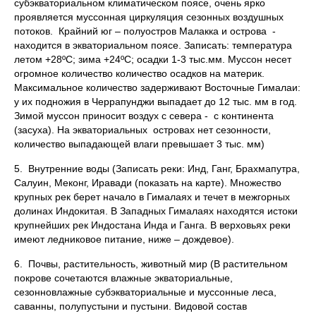
субэкваториальном климатическом поясе, очень ярко
проявляется муссонная циркуляция сезонных воздушных
потоков. Крайний юг – полуостров Малакка и острова -
находится в экваториальном поясе. Записать: температура
летом +28ºС; зима +24ºС; осадки 1-3 тыс.мм. Муссон несет
огромное количество количество осадков на материк.
Максимальное количество задерживают Восточные Гималаи:
у их подножия в Черрапунджи выпадает до 12 тыс. мм в год.
Зимой муссон приносит воздух с севера - с континента
(засуха). На экваториальных островах нет сезонности,
количество выпадающей влаги превышает 3 тыс. мм)
5. Внутренние воды (Записать реки: Инд, Ганг, Брахмапутра,
Салуин, Меконг, Иравади (показать на карте). Множество
крупных рек берет начало в Гималаях и течет в межгорных
долинах Индокитая. В Западных Гималаях находятся истоки
крупнейших рек Индостана Инда и Ганга. В верховьях реки
имеют ледниковое питание, ниже – дождевое).
6. Почвы, растительность, животный мир (В растительном
покрове сочетаются влажные экваториальные,
сезонновлажные субэкваториальные и муссонные леса,
саванны, полупустыни и пустыни. Видовой состав