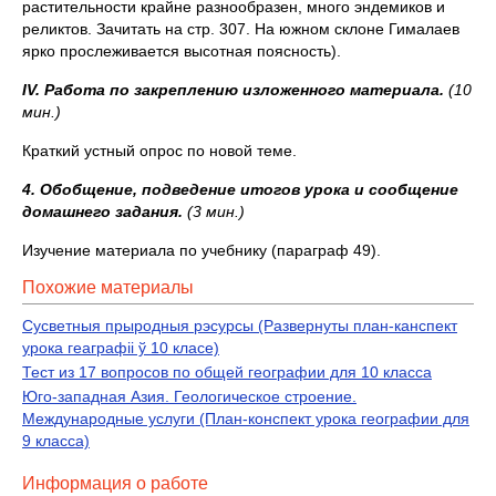
растительности крайне разнообразен, много эндемиков и
реликтов. Зачитать на стр. 307. На южном склоне Гималаев
ярко прослеживается высотная поясность).
IV
. Работа по закреплению изложенного материала.
(10
мин.)
Краткий устный опрос по новой теме.
4. Обобщение, подведение итогов урока и сообщение
домашнего задания.
(3 мин.)
Изучение материала по учебнику (параграф 49).
Похожие материалы
Cусветныя прыродныя рэсурсы (Развернуты план-канспект
урока геаграфіі ў 10 класе)
Тест из 17 вопросов по общей географии для 10 класса
Юго-западная Азия. Геологическое строение.
Международные услуги (План-конспект урока географии для
9 класса)
Информация о работе