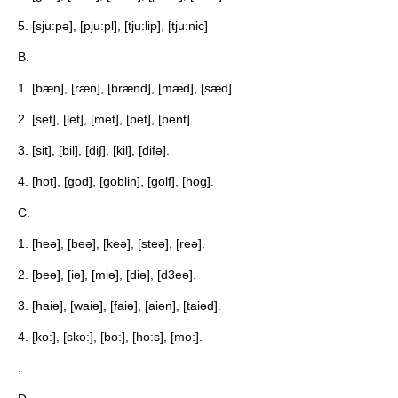
5. [sju:pə], [pju:pl], [tju:lip], [tju:nic]
B.
1. [bæn], [ræn], [brænd], [mæd], [sæd].
2. [set], [let], [met], [bet], [bent].
3. [sit], [bil], [di∫], [kil], [difə].
4. [hot], [god], [goblin], [golf], [hog].
C.
1. [heə], [beə], [keə], [steə], [reə].
2. [beə], [iə], [miə], [diə], [d3eə].
3. [haiə], [waiə], [faiə], [aiən], [taiəd].
4. [ko:], [sko:], [bo:], [ho:s], [mo:].
.