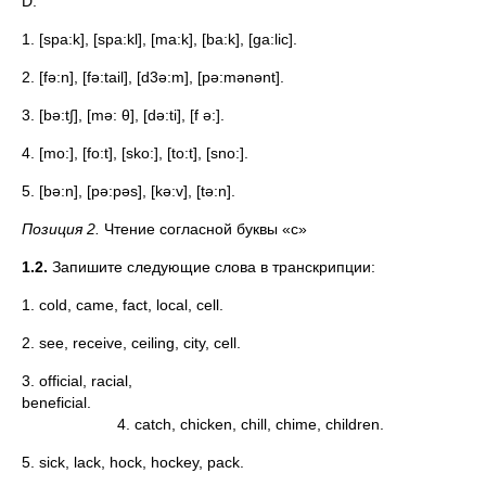
D.
1. [spa:k], [spa:kl], [ma:k], [ba:k], [ga:lic].
2. [fə:n], [fə:tail], [d3ə:m], [pə:mənənt].
3. [bə:t∫], [mə: θ], [də:ti], [f ə:].
4. [mo:], [fo:t], [sko:], [to:t], [sno:].
5. [bə:n], [pə:pəs], [kə:v], [tə:n].
Позиция 2.
Чтение согласной буквы «с»
1.2.
Запишите следующие слова в транскрипции:
1. cold, came, fact, local, cell.
2. see, receive, ceiling, city, cell.
3. official, racial,
benefi
4. catch, chicken, chill, chime, children.
5. sick, lack, hock, hockey, pack.