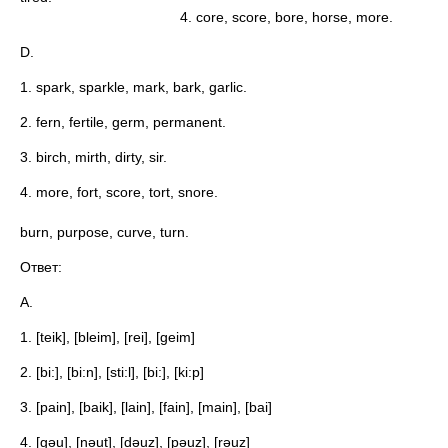
4. core, score, bore, horse, more.
D.
1. spark, sparkle, mark, bark, garlic.
2. fern, fertile, germ, permanent.
3. birch, mirth, dirty, sir.
4. more, fort, score, tort, snore.
5
burn, purpose, curve, turn.
Ответ:
А.
1. [teik], [bleim], [rei], [geim]
2. [bi:], [bi:n], [sti:l], [bi:], [ki:p]
3. [pain], [baik], [lain], [fain], [main], [bai]
4. [gəu], [nəut], [dəuz], [pəuz], [rəuz]