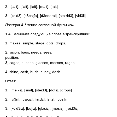
2. [sait], [flait], [lait], [mait], [rait]
3. [keid3], [d3est∫ə], [d3enerəl], [sto:rid3], [vid3il]
Позиция 4.
Чтение согласной буквы «s»
1.4.
Запишите следующие слова в транскрипции:
1. makes, simple, stage, dots, drops.
2. vision, bags, needs, sees,
positio
3, cages, bushes, glasses, messes, rages.
4. shine, cash, bush, bushy, dash.
Ответ:
1. [meiks], [siml], [steid3], [dots], [drops]
2. [vi3n], [bægz], [ni:dz], [si:z], [pozi∫n]
3. [keid3iz], [bu∫iz], [glasiz], [mesiz], [reid3iz]