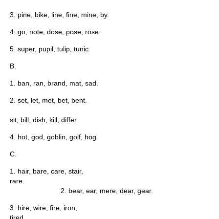
3. pine, bike, line, fine, mine, by.
4. go, note, dose, pose, rose.
5. super, pupil, tulip, tunic.
B.
1. ban, ran, brand, mat, sad.
2. set, let, met, bet, bent.
sit, bill, dish, kill, differ.
4. hot, god, goblin, golf, hog.
С.
1. hair, bare, care, stair,
ra
2. bear, ear, mere, dear, gear.
3. hire, wire, fire, iron,
tir