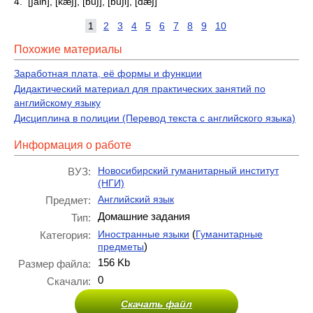
4. [∫ain], [kæ∫], [bu∫], [bu∫i], [dæ∫]
1
2
3
4
5
6
7
8
9
10
Похожие материалы
Заработная плата, её формы и функции
Дидактический материал для практических занятий по
английскому языку
Дисциплина в полиции (Перевод текста с английского языка)
Информация о работе
Новосибирский гуманитарный институт
ВУЗ:
(НГИ)
Английский язык
Предмет:
Домашние задания
Тип:
(
Иностранные языки
Гуманитарные
Категория:
)
предметы
156 Kb
Размер файла:
0
Скачали:
Скачать файл