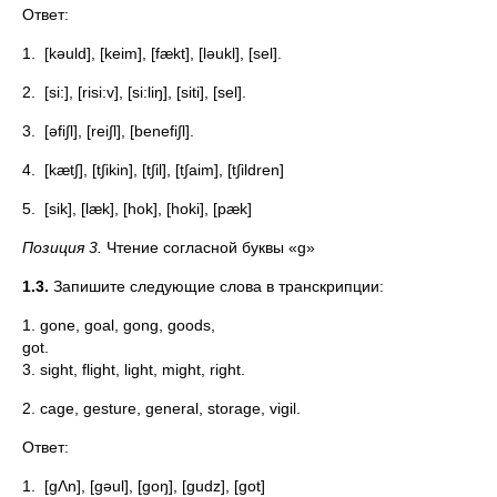
Ответ:
1. [kəuld], [keim], [fækt], [ləukl], [sel].
2. [si:], [risi:v], [si:liŋ], [siti], [sel].
3. [əfi∫l], [rei∫l], [benefi∫l].
4. [kæt∫], [t∫ikin], [t∫il], [t∫aim], [t∫ildren]
5. [sik], [læk], [hok], [hoki], [pæk]
Позиция 3.
Чтение согласной буквы «g»
1.3.
Запишите следующие слова в транскрипции:
1. gone, goal, gong, goods,
go
3. sight, flight, light, might, right.
2. cage, gesture, general, storage, vigil.
Ответ:
1. [gΛn], [gəul], [goŋ], [gudz], [got]