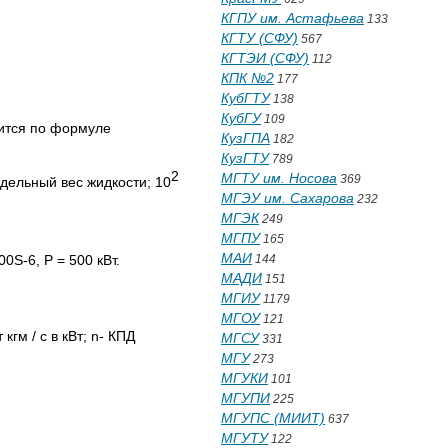
КГПУ им. Астафьева
133
КГТУ (СФУ)
567
КГТЭИ (СФУ)
112
КПК №2
177
КубГТУ
138
КубГУ
109
дится по формуле
КузГПА
182
КузГТУ
789
2
МГТУ им. Носова
369
удельный вес жидкости; 10
МГЭУ им. Сахарова
232
МГЭК
249
МГПУ
165
МАИ
S-6, Р = 500 кВт.
144
МАДИ
151
МГИУ
1179
МГОУ
121
гм / с в кВт; n- КПД
МГСУ
331
МГУ
273
МГУКИ
101
МГУПИ
225
МГУПС (МИИТ)
637
МГУТУ
122