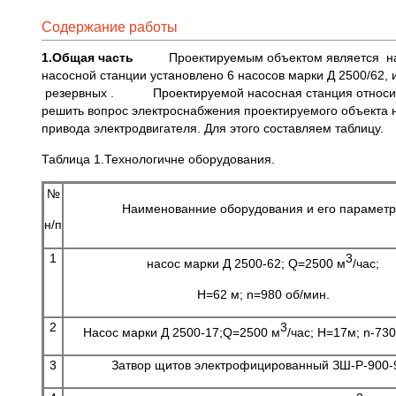
Содержание работы
1.Общая часть
Проектируемым объектом является насосн
насосной станции установлено 6 насосов марки Д 2500/62, и
резервных . Проектируемой насосная станция относится 
решить вопрос электроснабжения проектируемого объекта н
привода электродвигателя. Для этого составляем таблицу.
Таблица 1.Технологичне оборудования.
№
Наименованние оборудования и его парамет
н/п
1
3
насос марки Д 2500-62; Q=2500 м
/час;
H=62 м; n=980 об/мин.
2
3
Насос марки Д 2500-17;Q=2500 м
/час; Н=17м; n-730
3
Затвор щитов электрофицированный ЗШ-Р-900-