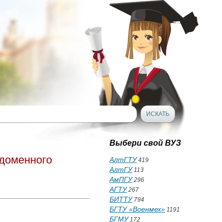
Выбери свой ВУЗ
 доменного
АлтГТУ
419
АлтГУ
113
АмПГУ
296
АГТУ
267
БИТТУ
794
БГТУ «Военмех»
1191
БГМУ
172