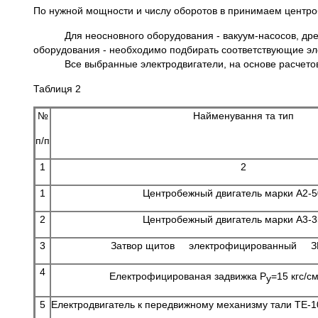
По нужной мощности и числу оборотов в принимаем центроб
Для неосновного оборудования - вакуум-насосов, дренаж
оборудования - необходимо подбирать соответствующие эле
Все выбранные электродвигатели, на основе расчетов, 
Таблиця 2
№
Найменування та тип
п/п
1
2
1
Центробежный двигатель марки А2-5
2
Центробежный двигатель марки А3-3
3
Затвор щитов электрофицированный ЗШ
4
Електрофицированая задвижка Р
=15 кгс/с
у
5
Електродвигатель к передвижному механизму тали ТЕ-