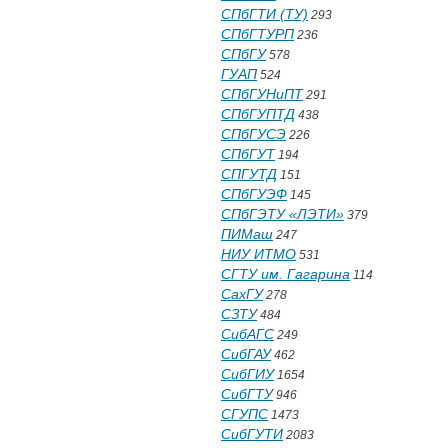
СПбГТИ (ТУ)
293
СПбГТУРП
236
СПбГУ
578
ГУАП
524
СПбГУНиПТ
291
СПбГУПТД
438
СПбГУСЭ
226
СПбГУТ
194
СПГУТД
151
СПбГУЭФ
145
СПбГЭТУ «ЛЭТИ»
379
ПИМаш
247
НИУ ИТМО
531
СГТУ им. Гагарина
114
СахГУ
278
СЗТУ
484
СибАГС
249
СибГАУ
462
СибГИУ
1654
СибГТУ
946
СГУПС
1473
СибГУТИ
2083