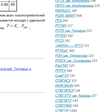
ПГПУ им. Короленко
296
0,88
89
ПНТУ им. Кондратюка
120
РАНХиГС
190
ем всех токопотребителей
РОАТ МИИТ
608
тывается исходя с удельной
РТА
245
РГГМУ
117
муле
;
РГПУ им. Герцена
123
РГППУ
142
РГСУ
162
«МАТИ» — РГТУ
121
РГУНиГ
260
РЭУ им. Плеханова
123
РГАТУ им. Соловьёва
219
РязГМУ
125
ателей. Типовые и
РГРТУ
666
СамГТУ
131
СПбГАСУ
315
ИНЖЭКОН
328
СПбГИПСР
136
СПбГЛТУ им. Кирова
227
СПбГМТУ
143
СПбГПМУ
146
СПбГПУ
1599