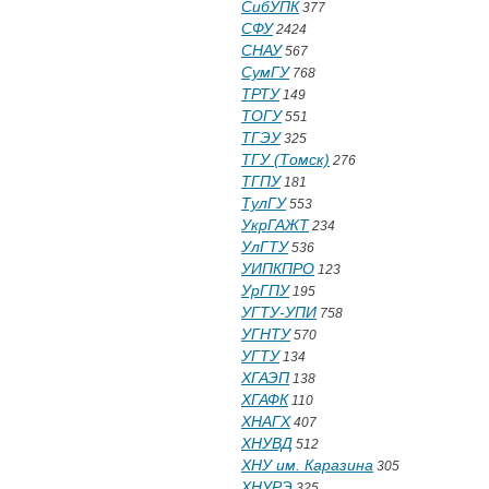
СибУПК
377
СФУ
2424
СНАУ
567
СумГУ
768
ТРТУ
149
ТОГУ
551
ТГЭУ
325
ТГУ (Томск)
276
ТГПУ
181
ТулГУ
553
УкрГАЖТ
234
УлГТУ
536
УИПКПРО
123
УрГПУ
195
УГТУ-УПИ
758
УГНТУ
570
УГТУ
134
ХГАЭП
138
ХГАФК
110
ХНАГХ
407
ХНУВД
512
ХНУ им. Каразина
305
ХНУРЭ
325