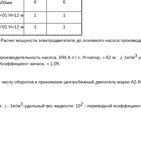
6
6
500мм
0-01 Н=12 м
1
1
0-01 Н=12 м
1
1
2 Расчет мощности электродвигателя до основного насоса произво
3
 производительность насоса, 694,4 л / с; H-напор, = 62 м; j- 1кг/м
-
- Коэффициент запаса, = 1,05.
 числу оборотов в принимаем центробежный двигатель марки А2-500
3
2
; j - 1кг/м
-удельный вес жидкости; 10
- переводной коэффициент к