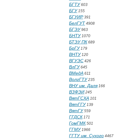
БГТУ
603
БГУ
155
БГУИР
391
БелГУТ
4908
БГЭУ
963
БНТУ
1070
БТЭУ ПК
689
БрГУ
179
ВНТУ
120
ВГУЭС
426
ВлГУ
645
ВМедА
611
ВолгГТУ
235
ВНУ им. Даля
166
ВЗФЭИ
245
ВятГСХА
101
ВятГГУ
139
ВятГУ
559
ГГДСК
171
ГомГМК
501
ГГМУ
1966
ГГТУ им. Сухого
4467