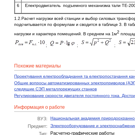
6
Електродвигатель подъемного механизма тали ТЕ-20
1.2.Расчет нагрузки всей станции и выбор силовых тран
подсчитывается по формулам и сводится в таблице 3. В та
2
нагрузки и характера помещений. В среднем на 1м
площад
;
;
;
Похожие материалы
Проектування електрообладнання та електропостачання кана
Общие вопросы автоматизированных электроприводов (АЭП
следящие СЭП металлорежущих станков
Регулирование скорости двигателя постоянного тока. Достои
Информация о работе
Национальная академия природоохранног
ВУЗ:
Электрооборудование и электроснабжени
Предмет:
Расчетно-графические работы
Тип: