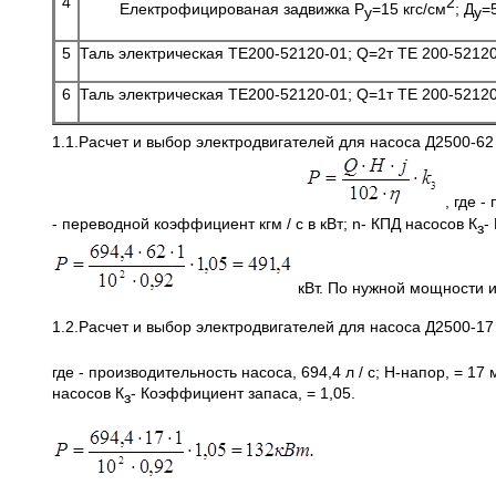
4
2
Електрофицированая задвижка Р
=15 кгс/см
; Д
=
у
у
5
Таль электрическая ТЕ200-52120-01; Q=2т ТЕ 200-5212
6
Таль электрическая ТЕ200-52120-01; Q=1т ТЕ 200-5212
1.1.Расчет и выбор электродвигателей для насоса Д2500-6
, где -
- переводной коэффициент кгм / с в кВт; n- КПД насосов К
з
кВт. По нужной мощности и
1.2.Расчет и выбор электродвигателей для насоса Д2500-17
где - производительность насоса, 694,4 л / с; H-напор, = 17 м
насосов К
- Коэффициент запаса, = 1,05.
з