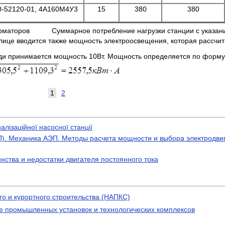
0-52120-01, 4А160М4У3
15
380
380
сформаторов Cуммарное потребление нагрузки станции с указани
блице вводится также мощность электроосвещения, которая рассчи
и принимается мощность 10Вт. Мощность определяется по фор
1
2
лізаційної насосної станції
). Механика АЭП. Методы расчета мощности и выбора электродвиг
нства и недостатки двигателя постоянного тока
о и курортного строительства (НАПКС)
е промышленных установок и технологических комплексов