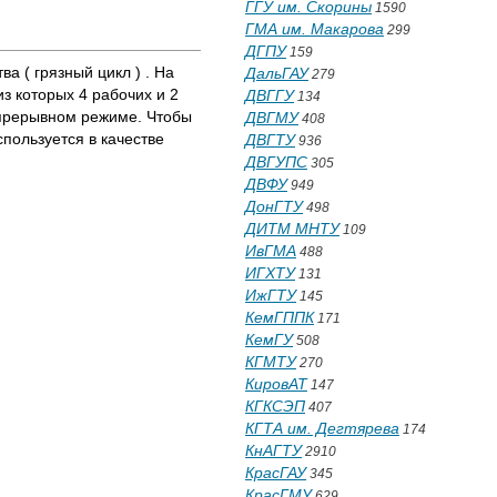
ГГУ им. Скорины
1590
ГМА им. Макарова
299
ДГПУ
159
( грязный цикл ) . На
ДальГАУ
279
из которых 4 рабочих и 2
ДВГГУ
134
епрерывном режиме. Чтобы
ДВГМУ
408
пользуется в качестве
ДВГТУ
936
ДВГУПС
305
ДВФУ
949
ДонГТУ
498
ДИТМ МНТУ
109
ИвГМА
488
ИГХТУ
131
ИжГТУ
145
КемГППК
171
КемГУ
508
КГМТУ
270
КировАТ
147
КГКСЭП
407
КГТА им. Дегтярева
174
КнАГТУ
2910
КрасГАУ
345
КрасГМУ
629