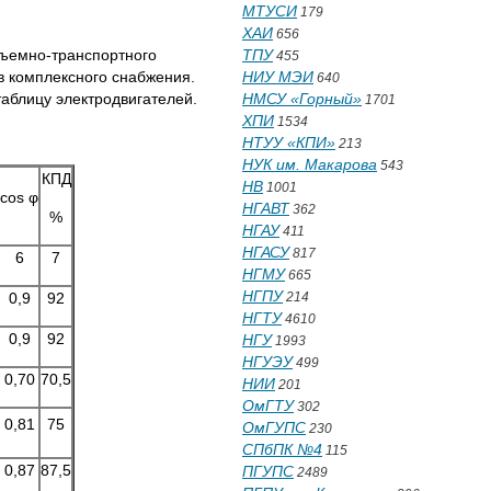
МТУСИ
179
ХАИ
656
ТПУ
дъемно-транспортного
455
НИУ МЭИ
в комплексного снабжения.
640
НМСУ «Горный»
блицу электродвигателей.
1701
ХПИ
1534
НТУУ «КПИ»
213
НУК им. Макарова
543
КПД
НВ
1001
cos φ
НГАВТ
362
%
НГАУ
411
НГАСУ
817
6
7
НГМУ
665
НГПУ
214
0,9
92
НГТУ
4610
0,9
92
НГУ
1993
НГУЭУ
499
0,70
70,5
НИИ
201
ОмГТУ
302
0,81
75
ОмГУПС
230
СПбПК №4
115
0,87
87,5
ПГУПС
2489