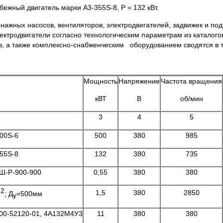
ежный двигатель марки А3-355S-8, Р = 132 кВт.
ных насосов, вентиляторов, электродвигателей, задвижек и по
ктродвигатели согласно технологическим параметрам из каталого
а также комплексно-снабженческим оборудованием сводятся в та
Мощность
Напряжение
Частота вращения
кВТ
В
об/мин
3
4
5
00S-6
500
380
985
55S-8
132
380
735
-Р-900-900
0,55
380
380
2
1,5
380
2850
м
; Д
=500мм
у
100-52120-01, 4А132М4У3
11
380
380