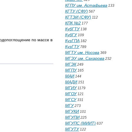
КГПУ им. Астафьева
133
КГТУ (СФУ)
567
КГТЭИ (СФУ)
112
КПК №2
177
КубГТУ
138
КубГУ
109
водопоглощение по массе в
КузГПА
182
КузГТУ
789
МГТУ им. Носова
369
МГЭУ им. Сахарова
232
МГЭК
249
МГПУ
165
МАИ
144
МАДИ
151
МГИУ
1179
МГОУ
121
МГСУ
331
МГУ
273
МГУКИ
101
МГУПИ
225
МГУПС (МИИТ)
637
МГУТУ
122