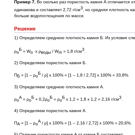
Пример 7.
Во сколько раз пористость камня А отличается от
3
одинакова и составляет 2,72 г/см
, но средняя плотность к
больше водопоглощения по массе.
Решение
1) Определяем среднюю плотность камня Б. Из условия сл
Б
3
ρ
= W
x ρ
/ W
= 1,8 г/см
.
о
o
воды
m
2) Определяем пористость камня Б.
Б
П
= [1 – ρ
/ ρ] х 100% = [1 – 1,8 / 2,72] х 100% = 33,8%.
Б
о
3) Определяем среднюю плотность камня А.
А
Б
Б
Б
3
ρ
= ρ
+ 0,2ρ
= ρ
х 1,2 = 1,8 х 1,2 = 2,16 г/см
.
о
о
о
о
4) Определяем пористость камня А.
А
П
= [1 – ρ
/ ρ] х 100% = [1 – 2,16 / 2,72] х 100% = 20,6%.
А
о
5) Отличие пористости камня А от камня Б составляет: