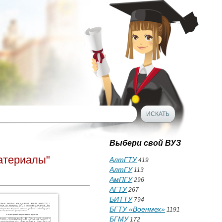
Выбери свой ВУЗ
атериалы"
АлтГТУ
419
АлтГУ
113
АмПГУ
296
АГТУ
267
БИТТУ
794
БГТУ «Военмех»
1191
БГМУ
172