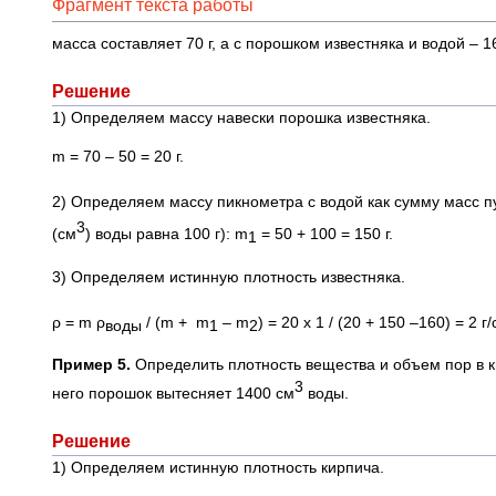
Фрагмент текста работы
масса составляет 70 г, а с порошком известняка и водой – 16
Решение
1) Определяем массу навески порошка известняка.
m = 70 – 50 = 20 г.
2) Определяем массу пикнометра с водой как сумму масс пу
3
(см
) воды равна 100 г): m
= 50 + 100 = 150 г.
1
3) Определяем истинную плотность известняка.
ρ = m ρ
/ (m + m
– m
) = 20 x 1 / (20 + 150 –160) = 2 г
воды
1
2
Пример 5.
Определить плотность вещества и объем пор в ки
3
него порошок вытесняет 1400 см
воды.
Решение
1) Определяем истинную плотность кирпича.