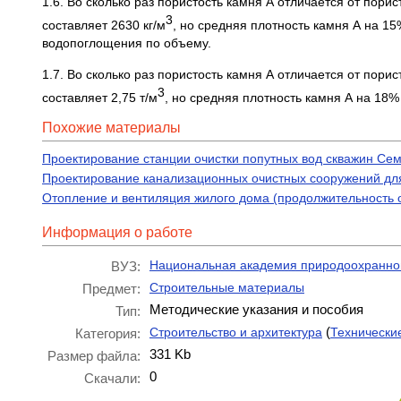
1.6. Во сколько раз пористость камня А отличается от пори
3
составляет 2630 кг/м
, но средняя плотность камня А на 1
водопоглощения по объему.
1.7. Во сколько раз пористость камня А отличается от пори
3
составляет 2,75 т/м
, но средняя плотность камня А на 18
Похожие материалы
Проектирование станции очистки попутных вод скважин Се
Проектирование канализационных очистных сооружений дл
Отопление и вентиляция жилого дома (продолжительность от
Информация о работе
Национальная академия природоохранног
ВУЗ:
Строительные материалы
Предмет:
Методические указания и пособия
Тип:
(
Строительство и архитектура
Технически
Категория:
331 Kb
Размер файла:
0
Скачали: