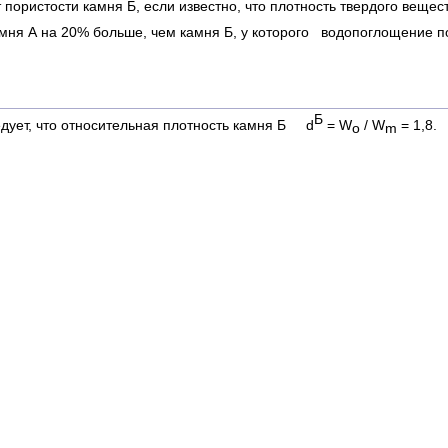
 пористости камня Б, если известно, что плотность твердого вещес
амня А на 20% больше, чем камня Б, у которого водопоглощение по
Б
едует, что относительная плотность камня Б d
= W
/ W
= 1,8.
o
m