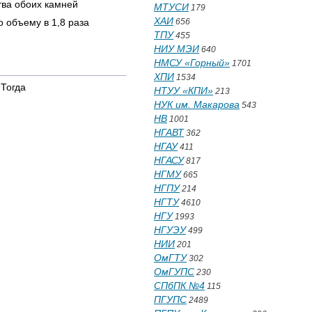
тва обоих камней
МТУСИ
179
ХАИ
656
 объему в 1,8 раза
ТПУ
455
НИУ МЭИ
640
НМСУ «Горный»
1701
ХПИ
1534
 Тогда
НТУУ «КПИ»
213
НУК им. Макарова
543
НВ
1001
НГАВТ
362
НГАУ
411
НГАСУ
817
НГМУ
665
НГПУ
214
НГТУ
4610
НГУ
1993
НГУЭУ
499
НИИ
201
ОмГТУ
302
ОмГУПС
230
СПбПК №4
115
ПГУПС
2489