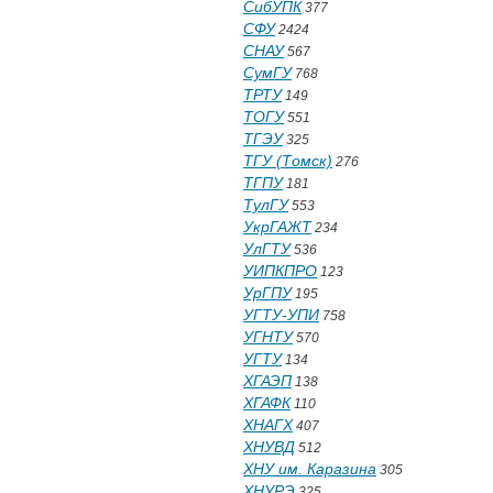
СибУПК
377
СФУ
2424
СНАУ
567
СумГУ
768
ТРТУ
149
ТОГУ
551
ТГЭУ
325
ТГУ (Томск)
276
ТГПУ
181
ТулГУ
553
УкрГАЖТ
234
УлГТУ
536
УИПКПРО
123
УрГПУ
195
УГТУ-УПИ
758
УГНТУ
570
УГТУ
134
ХГАЭП
138
ХГАФК
110
ХНАГХ
407
ХНУВД
512
ХНУ им. Каразина
305
ХНУРЭ
325