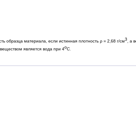
3
ь образца материала, если истинная плотность ρ = 2,68 г/см
, а 
о
веществом является вода при 4
С.