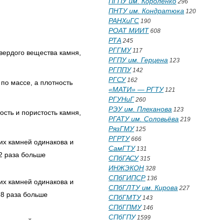
ПГПУ им. Короленко
296
ПНТУ им. Кондратюка
120
РАНХиГС
190
РОАТ МИИТ
608
РТА
245
РГГМУ
117
твердого вещества камня,
РГПУ им. Герцена
123
РГППУ
142
РГСУ
162
по массе, а плотность
«МАТИ» — РГТУ
121
РГУНиГ
260
РЭУ им. Плеханова
123
ость и пористость камня,
РГАТУ им. Соловьёва
219
РязГМУ
125
РГРТУ
666
оих камней одинакова и
СамГТУ
131
,2 раза больше
СПбГАСУ
315
ИНЖЭКОН
328
СПбГИПСР
136
оих камней одинакова и
СПбГЛТУ им. Кирова
227
,8 раза больше
СПбГМТУ
143
СПбГПМУ
146
СПбГПУ
1599