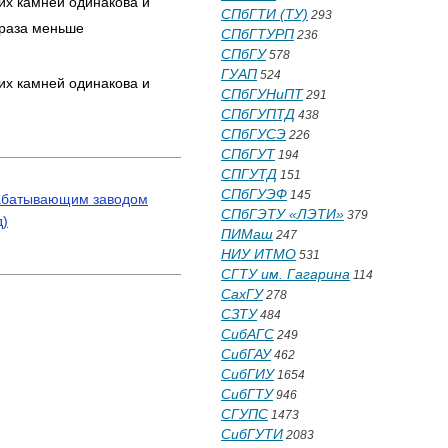
оих камней одинакова и
СПбГТИ (ТУ)
293
 раза меньше
СПбГТУРП
236
СПбГУ
578
ГУАП
524
оих камней одинакова и
СПбГУНиПТ
291
СПбГУПТД
438
СПбГУСЭ
226
СПбГУТ
194
СПГУТД
151
СПбГУЭФ
145
рабатывающим заводом
СПбГЭТУ «ЛЭТИ»
379
д)
ПИМаш
247
НИУ ИТМО
531
СГТУ им. Гагарина
114
СахГУ
278
СЗТУ
484
СибАГС
249
СибГАУ
462
СибГИУ
1654
СибГТУ
946
СГУПС
1473
СибГУТИ
2083