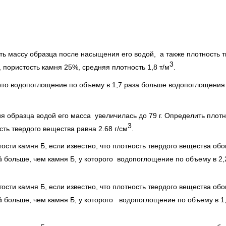
ить массу образца после насыщения его водой, а также плотность 
3
пористость камня 25%, средняя плотность 1,8 т/м
.
 что водопоглощение по объему в 1,7 раза больше водопоглощения 
ия образца водой его масса увеличилась до 79 г. Определить плотн
3
ть твердого вещества равна 2.68 г/см
.
стости камня Б, если известно, что плотность твердого вещества об
% больше, чем камня Б, у которого водопоглощение по объему в 2
стости камня Б, если известно, что плотность твердого вещества об
0% больше, чем камня Б, у которого водопоглощение по объему в 1