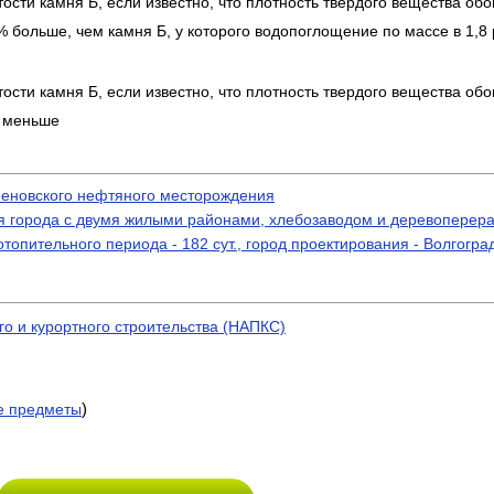
стости камня Б, если известно, что плотность твердого вещества об
5% больше, чем камня Б, у которого водопоглощение по массе в 1,8
стости камня Б, если известно, что плотность твердого вещества об
% меньше
меновского нефтяного месторождения
я города с двумя жилыми районами, хлебозаводом и деревопере
опительного периода - 182 сут., город проектирования - Волгогра
о и курортного строительства (НАПКС)
)
е предметы