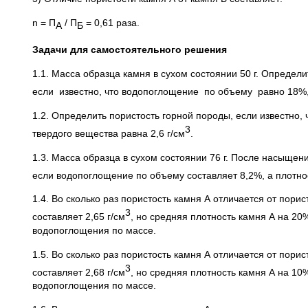
n = П
/ П
= 0,61 раза.
А
Б
Задачи для самостоятельного решения
1.1. Масса образца камня в сухом состоянии 50 г. Определ
если известно, что водопоглощение по объему равно 18%, 
1.2. Определить пористость горной породы, если известно,
3
твердого вещества равна 2,6 г/см
.
1.3. Масса образца в сухом состоянии 76 г. После насыщен
если водопоглощение по объему составляет 8,2%, а плотнос
1.4. Во сколько раз пористость камня А отличается от пори
3
составляет 2,65 г/см
, но средняя плотность камня А на 20
водопоглощения по массе.
1.5. Во сколько раз пористость камня А отличается от пори
3
составляет 2,68 г/см
, но средняя плотность камня А на 1
водопоглощения по массе.