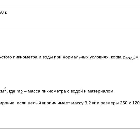
0 г.
стого пикнометра и воды при нормальных условиях, когда ρ
= 
воды
3
/см
, где m
– масса пикнометра с водой и материалом.
2
рпиче, если целый кирпич имеет массу 3,2 кг и размеры 250 х 120