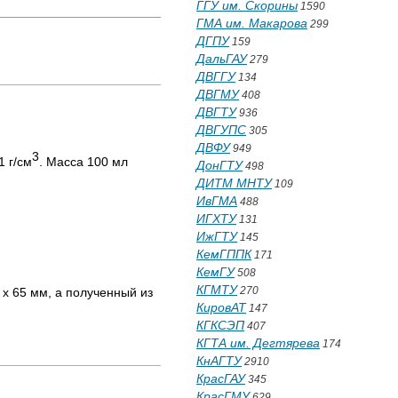
ГГУ им. Скорины
1590
ГМА им. Макарова
299
ДГПУ
159
ДальГАУ
279
ДВГГУ
134
ДВГМУ
408
ДВГТУ
936
ДВГУПС
305
ДВФУ
949
3
1 г/см
. Масса 100 мл
ДонГТУ
498
ДИТМ МНТУ
109
ИвГМА
488
ИГХТУ
131
ИжГТУ
145
КемГППК
171
КемГУ
508
КГМТУ
270
 х 65 мм, а полученный из
КировАТ
147
КГКСЭП
407
КГТА им. Дегтярева
174
КнАГТУ
2910
КрасГАУ
345
КрасГМУ
629