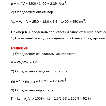
3
ρ = m / V = 3200 / 1400 = 2,29 г/см
.
2) Определяем объем пор.
3
V
= V
– V = 25,0 х 12,0 х 6,5 – 1400 = 550 см
.
п
к
Пример 6.
Определить пористость и относительную плотност
1,3 раза меньше водопоглощения по объему. Стандартным 
Решение
1) Определяем относительную плотность.
d = W
/W
= 1,3
o
m
2) Определяем среднюю плотность.
3
ρ
= d х ρ
= 1,3 x 1 = 1,3 г/см
.
o
воды
3) Определяем пористость.
П = [1 – ρ
/ρ] х 100% = [1 – 1,3/2,68] х 100% = 52 %.
о