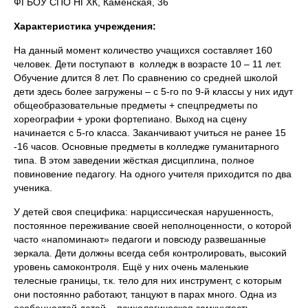
ФГБОУ СПО НГХК, Каменская, 36
Характеристика учреждения:
На данный момент количество учащихся составляет 160
человек. Дети поступают в колледж в возрасте 10 – 11 лет.
Обучение длится 8 лет. По сравнению со средней школой
дети здесь более загружены – с 5-го по 9-й классы у них идут
общеобразовательные предметы + спецпредметы по
хореографии + уроки фортепиано. Выход на сцену
начинается с 5-го класса. Заканчивают учиться не ранее 15
-16 часов. Основные предметы в колледже гуманитарного
типа. В этом заведении жёсткая дисциплина, полное
повиновение педагогу. На одного учителя приходится по два
ученика.
У детей своя специфика: нарциссическая нарушенность,
постоянное переживание своей неполноценности, о которой
часто «напоминают» педагоги и повсюду развешанные
зеркала. Дети должны всегда себя контролировать, высокий
уровень самоконтроля. Ещё у них очень маленькие
телесные границы, т.к. тело для них инструмент, с которым
они постоянно работают, танцуют в парах много. Одна из