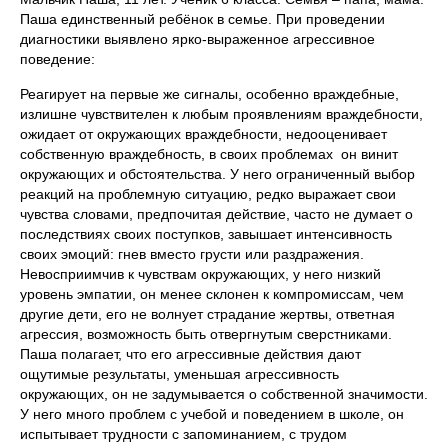
Паша единственный ребёнок в семье. При проведении
диагностики выявлено ярко-выраженное агрессивное
поведение:
Реагирует на первые же сигналы, особенно враждебные,
излишне чувствителен к любым проявлениям враждебности,
ожидает от окружающих враждебности, недооценивает
собственную враждебность, в своих проблемах он винит
окружающих и обстоятельства. У него ограниченный выбор
реакций на проблемную ситуацию, редко выражает свои
чувства словами, предпочитая действие, часто не думает о
последствиях своих поступков, завышает интенсивность
своих эмоций: гнев вместо грусти или раздражения.
Невосприимчив к чувствам окружающих, у него низкий
уровень эмпатии, он менее склонен к компромиссам, чем
другие дети, его не волнует страдание жертвы, ответная
агрессия, возможность быть отвергнутым сверстниками.
Паша полагает, что его агрессивные действия дают
ощутимые результаты, уменьшая агрессивность
окружающих, он не задумывается о собственной значимости.
У него много проблем с учебой и поведением в школе, он
испытывает трудности с запоминанием, с трудом