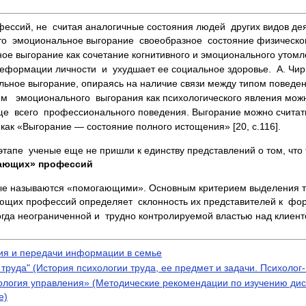
ссий, не  считая аналогичные состояния людей  других видов деят
, что  эмоциональное выгорание  своеобразное  состояние физическ
ьное выгорание как сочетание когнитивного и эмоционального уто
еформации личности  и  ухудшает ее социальное здоровье.  А. Чир
альное выгорание, опираясь на наличие связи между типом поведен
м   эмоционального  выгорания как психологического явления можн
чаще  всего  профессионального поведения. Выгорание можно счит
как «Выгорание — состояние полного истощения» [20, c.116].
этапе  ученые еще не пришли к единству представлений о том, чт
гающих» профессий
ые называются «помогающими». Основным критерием выделения так
ающих профессий определяет  склонность их представителей к  фор
ногда неограниченной и  трудно контролируемой властью над клиен
ия и передачи информации в семье
уда" (История психологии труда, ее предмет и задачи. Психолог-п
ология управления» (Методические рекомендации по изучению ди
е)