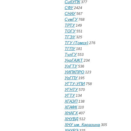
СибУПК
377
СФУ
2424
СНАУ
567
СумГУ
768
ТРТУ
149
ТОГУ
551
ТГЭУ
325
ТГУ (Томск)
276
ТГПУ
181
ТулГУ
553
УкрГАЖТ
234
УлГТУ
536
УИПКПРО
123
УрГПУ
195
УГТУ-УПИ
758
УГНТУ
570
УГТУ
134
ХГАЭП
138
ХГАФК
110
ХНАГХ
407
ХНУВД
512
ХНУ им. Каразина
305
ХНУРЭ
325