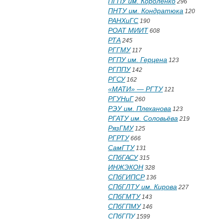
ПГПУ им. Короленко
296
ПНТУ им. Кондратюка
120
РАНХиГС
190
РОАТ МИИТ
608
РТА
245
РГГМУ
117
РГПУ им. Герцена
123
РГППУ
142
РГСУ
162
«МАТИ» — РГТУ
121
РГУНиГ
260
РЭУ им. Плеханова
123
РГАТУ им. Соловьёва
219
РязГМУ
125
РГРТУ
666
СамГТУ
131
СПбГАСУ
315
ИНЖЭКОН
328
СПбГИПСР
136
СПбГЛТУ им. Кирова
227
СПбГМТУ
143
СПбГПМУ
146
СПбГПУ
1599