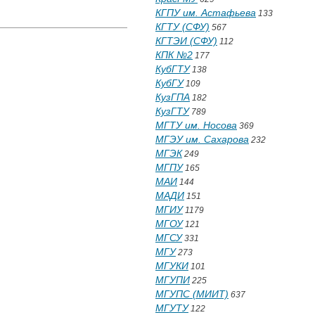
КГПУ им. Астафьева
133
КГТУ (СФУ)
567
КГТЭИ (СФУ)
112
КПК №2
177
КубГТУ
138
КубГУ
109
КузГПА
182
КузГТУ
789
МГТУ им. Носова
369
МГЭУ им. Сахарова
232
МГЭК
249
МГПУ
165
МАИ
144
МАДИ
151
МГИУ
1179
МГОУ
121
МГСУ
331
МГУ
273
МГУКИ
101
МГУПИ
225
МГУПС (МИИТ)
637
МГУТУ
122