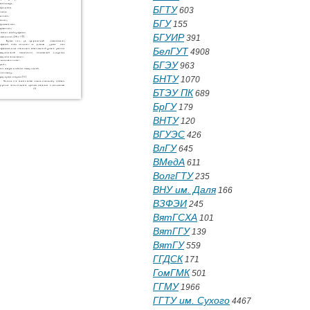
БГТУ
603
БГУ
155
БГУИР
391
БелГУТ
4908
БГЭУ
963
БНТУ
1070
БТЭУ ПК
689
БрГУ
179
ВНТУ
120
ВГУЭС
426
ВлГУ
645
ВМедА
611
ВолгГТУ
235
ВНУ им. Даля
166
ВЗФЭИ
245
ВятГСХА
101
ВятГГУ
139
ВятГУ
559
ГГДСК
171
ГомГМК
501
ГГМУ
1966
ГГТУ им. Сухого
4467