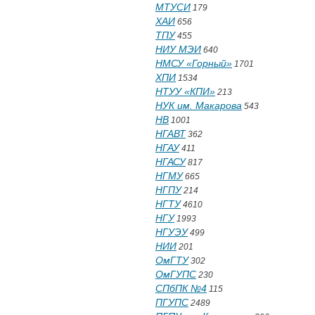
МТУСИ
179
ХАИ
656
ТПУ
455
НИУ МЭИ
640
НМСУ «Горный»
1701
ХПИ
1534
НТУУ «КПИ»
213
НУК им. Макарова
543
НВ
1001
НГАВТ
362
НГАУ
411
НГАСУ
817
НГМУ
665
НГПУ
214
НГТУ
4610
НГУ
1993
НГУЭУ
499
НИИ
201
ОмГТУ
302
ОмГУПС
230
СПбПК №4
115
ПГУПС
2489