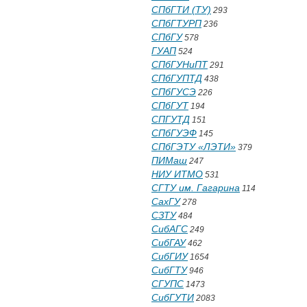
СПбГТИ (ТУ)
293
СПбГТУРП
236
СПбГУ
578
ГУАП
524
СПбГУНиПТ
291
СПбГУПТД
438
СПбГУСЭ
226
СПбГУТ
194
СПГУТД
151
СПбГУЭФ
145
СПбГЭТУ «ЛЭТИ»
379
ПИМаш
247
НИУ ИТМО
531
СГТУ им. Гагарина
114
СахГУ
278
СЗТУ
484
СибАГС
249
СибГАУ
462
СибГИУ
1654
СибГТУ
946
СГУПС
1473
СибГУТИ
2083