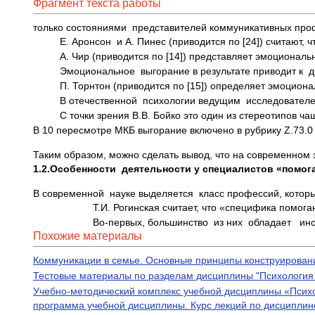
Фрагмент текста работы
только состояниями  представителей коммуникативных профе
Е. Аронсон  и А. Пинес (приводится по [24]) считают
А. Чир (приводится по [14]) представляет эмоционал
Эмоциональное  выгорание в результате приводит к  д
П. Торнтон (приводится по [15]) определяет эмоцион
В отечественной  психологии ведущим  исследователе
С точки зрения В.В. Бойко это один из стереотипов 
В 10 пересмотре МКБ выгорание включено в рубрику Z.73.0 
Таким образом, можно сделать вывод, что на современном 
1.2.Особенности деятельности у специалистов «помо
В современной  науке выделяется  класс профессий, котор
Т.И. Рогинская считает, что «специфика помог
Во-первых, большинство  из них  обладает   и
Похожие материалы
Коммуникации в семье. Основные принципы конструирован
Тестовые материалы по разделам дисциплины "Психология тр
Учебно-методический комплекс учебной дисциплины «Псих
программа учебной дисциплины. Курс лекций по дисциплин