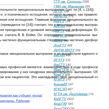
ГГУ им. Скорины
1590
ГМА им. Макарова
299
ельности эмоциональным выгоранием (цит. по [4, c.116]). 
ДГПУ
159
ого  и психического истощения, которое вызвано, как правило,  п
ДальГАУ
279
мления или истощения. Главным фактором эмоционального выгорани
ДВГГУ
134
 (приводится по [14]) считает, что к эмоциональному выгоранию м
ДВГМУ
408
ия преодоления и уровнем эмоциональной деформации. Если усилия
ДВГТУ
936
о  считать В. В. Бойко. Он  определяет  эмоциональное  выгоран
ДВГУПС
305
ать частично функциональным стереотипом, частично дисфнукционал
ДВФУ
949
ДонГТУ
498
ДИТМ МНТУ
109
о такое эмоциональное выгорание и не выработали единого опреде
ИвГМА
488
ИГХТУ
131
ИжГТУ
145
их профессий является  взаимодействия в ходе профессиональной 
КемГППК
171
мированию у них синдрома эмоционального  выгорания. Объясняется
КемГУ
508
том или пациентом. Это накладывает свой эмоциональный отпечаток
КГМТУ
270
КировАТ
147
КГКСЭП
407
КГТА им. Дегтярева
174
рактик как субъект труда)
КнАГТУ
2910
сциплины. Рабочая
КрасГАУ
345
КрасГМУ
629