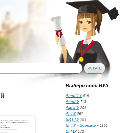
Выбери свой ВУЗ
ий
АлтГТУ
419
АлтГУ
113
АмПГУ
296
АГТУ
267
БИТТУ
794
БГТУ «Военмех»
1191
БГМУ
172