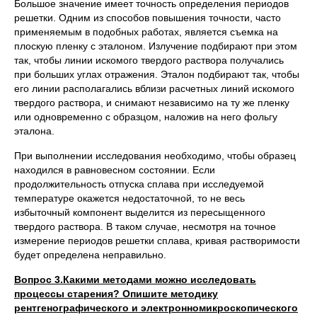
Большое значение имеет точность определения периодов
решетки. Одним из способов повышения точности, часто
применяемым в подобных работах, является съемка на
плоскую пленку с эталоном. Излучение подбирают при этом
так, чтобы линии искомого твердого раствора получались
при больших углах отражения. Эталон подбирают так, чтобы
его линии располагались вблизи расчетных линий искомого
твердого раствора, и снимают независимо на ту же пленку
или одновременно с образцом, наложив на него фольгу
эталона.
При выполнении исследования необходимо, чтобы образец
находился в равновесном состоянии. Если
продолжительность отпуска сплава при исследуемой
температуре окажется недостаточной, то не весь
избыточный компонент выделится из пересыщенного
твердого раствора. В таком случае, несмотря на точное
измерение периодов решетки сплава, кривая растворимости
будет определена неправильно.
Вопрос 3.
Какими методами можно исследовать
процессы старения? Опишите методику
рентгенографического и электронномикроскопического