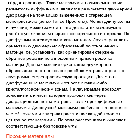
твёрдого раствора. Такие максимумы, называемые за их
размытость диффузными, являются результатом двухмерной
дифракции на тончайших выделениях в стареющем
монокристалле (зонах Гинье-Престона). Меняя длину волны
излучения, можно заметить, что длина этих максимумов
растёт с увеличением ширины спектрального интервала. По
диффузным максимумам можно методом Лауэ определить
ориентацию двухмерных образований по отношению к
матрице, т.е. установить, как ориентирован стержень
обратной решётки по отношению к прямой решётке
матрицы. Для нахождения ориентации двухмерного
образования по отношению к решётке матрицы строят по
лауэграмме стереографическую проекцию. Для этого
диффузионные максимумы относят к каким-либо
кристаллографическим зонам. На лауэграмме проводят
зональные эллипсы, которые проходят как через
дифракционные пятна матрицы, так и через диффузные
максимумы. Диффузный максимум разбивают на несколько
частей точками и измеряют расстояние каждой точки от
центра рентгенограммы. По этим расстояниям вычисляют
соответствующие брэгговские углы
Похожие материалы