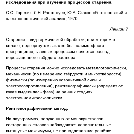
исследования при изучении процессов старения.
С.С. Горелик, Л.Н. Расторгуев, Ю.А. Скаков «Рентгеновский и
электронооптический анализ», 1970
Лекции ?
Старение – вид термической обработки, при котором в
сплаве, подвергнутом закалке без полиморфного
превращения, главным процессом является распад
пересыщенного твёрдого раствора.
Процессы старения можно исследовать металлографически,
механически (по измерению твёрдости и микротвёрдости),
физически (по измерению коэрцитивной силы и
электросопротивления), рентгенографически (определяют
какая выделилась фаза) на ранних стадиях;
электронномикроскопически.
Рентгенографический метод.
На лауэграммах, полученных от монокристаллов
состаренных сплавов наблюдаются дополнительные
вытянутые максимумы, не принадлежавшие решётке