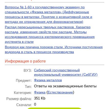
Вопросы № 1-60 к государственному экзамену по
специальности «Физика металлов» (Диффузионные
процессы в металлах. Понятие о коэрцитивной силе и
методах ее определения для ферромагнетиков)
Распад пересыщенных твердых растворов. Характер
распада, изменения свойств при распаде. Методы
исследования процесса изотермического превращения
аустенита в стали
Водород как причина пороков стали. Источники поступления
водорода в сталь в процессе производства
Информация о работе
Сибирский государственный
ВУЗ:
индустриальный университет (СибГИУ)
Физика металлов
Предмет:
Ответы на экзаменационные билеты
Тип:
(
)
Физика
Естествознание
Категория:
351 Kb
Размер файла:
0
Скачали: