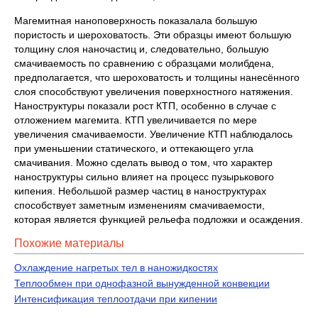
Магемитная наноповерхность показалала большую
пористость и шероховатость. Эти образцы имеют большую
толщину слоя наночастиц и, следовательно, большую
смачиваемость по сравнению с образцами молибдена,
предполагается, что шероховатость и толщины нанесённого
слоя способствуют увеличения поверхностного натяжения.
Наноструктуры показали рост КТП, особенно в случае с
отложением магемита. КТП увеличивается по мере
увеличения смачиваемости. Увеличение КТП наблюдалось
при уменьшении статического, и оттекающего угла
смачивания. Можно сделать вывод о том, что характер
наноструктуры сильно влияет на процесс пузырькового
кипения. Небольшой размер частиц в наноструктурах
способствует заметным изменениям смачиваемости,
которая является функцией рельефа подложки и осаждения.
Похожие материалы
Охлаждение нагретых тел в наножидкостях
Теплообмен при однофазной вынужденной конвекции
Интенсификация теплоотдачи при кипении