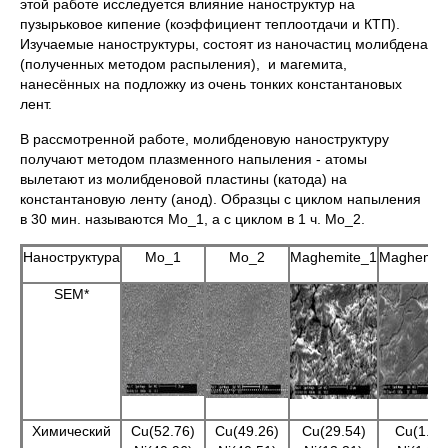
этой работе исследуется влияние наноструктур на
пузырьковое кипение (коэффициент теплоотдачи и КТП).
Изучаемые наноструктуры, состоят из наночастиц молибдена
(полученных методом распыления), и магемита,
нанесённых на подложку из очень тонких константановых
лент.
В рассмотренной работе, молибденовую наноструктуру
получают методом плазменного напыления - атомы
вылетают из молибденовой пластины (катода) на
константановую ленту (анод). Образцы с циклом напыления
в 30 мин. называются Mo_1, а с циклом в 1 ч. Mo_2.
Наноструктура
Mo_1
Mo_2
Maghemite_1
Maghemit
SEM*
Химический
Cu(52.76)
Cu(49.26)
Cu(29.54)
Cu(1.21