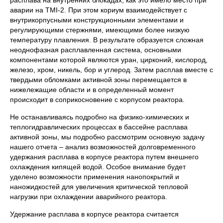
расплава на внутренних блокадах, как это имело место при
аварии на TMI-2. При этом кориум взаимодействует с
внутрикорпусными конструкционными элементами и
регулирующими стержнями, имеющими более низкую
температуру плавления. В результате образуется сложная
неоднофазная расплавленная система, основными
компонентами которой являются уран, цирконий, кислород,
железо, хром, никель, бор и углерод. Затем расплав вместе с
твердыми обломками активной зоны перемещается в
нижележащие области и в определенный момент
происходит в соприкосновение с корпусом реактора.
Не останавливаясь подробно на физико-химических и
теплогидравлических процессах в бассейне расплава
активной зоны, мы подробно рассмотрим основную задачу
нашего отчета – анализ возможностей долговременного
удержания расплава в корпусе реактора путем внешнего
охлаждения кипящей водой. Особое внимание будет
уделено возможности применения нанопокрытий и
наножидкостей для увеличения критической тепловой
нагрузки при охлаждении аварийного реактора.
Удержание расплава в корпусе реактора считается