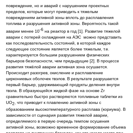
повреждение, но и аварий с нарушением проектных
пределов, которые могут приводить к тяжелым
повреждениям активной зоны вплоть до расплавления
топлива и разрушения активной зоны. Вероятность такой
-6
аварии менее 10
на реактор в год [1]. Развитие тяжелой
аварии с потерей охлаждения на АЭС можно представить
как последовательность состояний, в которой каждое
следующее состояние является более тяжелым, т.е.
характеризуется большим разрушением физических
барьеров безопасности, чем предыдущие [2]. В процессе
развития тяжёлой аварии активная зона осушается.
Происходит разогрев, окисление и расплавление
циркониевых оболочек твэлов. В результате разрушается
первый барьер, удерживающий продукты деления внутри
твэла. В образующейся жидкой фазе на основе Zr
сравнительно быстро растворяются топливные таблетки из
UO
, что приводит к плавлению активной зоны с
2
образованием высокотемпературного расплава (кориума). В
зависимости от сценария развития тяжелой аварии,
определяемого в первую очередь темпом осушения
активной зоны, возможно временное формирование объема