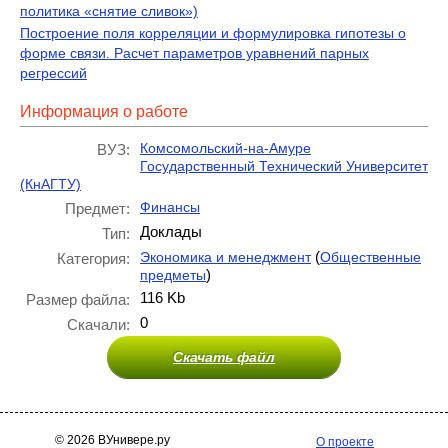
политика «снятие сливок»)
Построение поля корреляции и формулировка гипотезы о
форме связи. Расчет параметров уравнений парных
регрессий
Информация о работе
Комсомольский-на-Амуре
ВУЗ:
Государственный Технический Университет
(КнАГТУ)
Финансы
Предмет:
Доклады
Тип:
(
Экономика и менеджмент
Общественные
Категория:
)
предметы
116 Kb
Размер файла:
0
Скачали:
Скачать файл
© 2026 ВУнивере.ру
О проекте