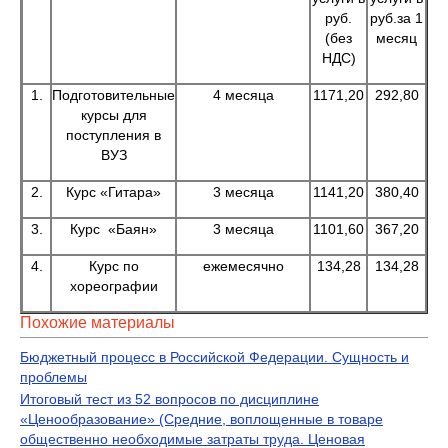
руб.
руб.за 1
(без
месяц
НДС)
1.
Подготовительные
4 месяца
1171,20
292,80
курсы для
поступления в
ВУЗ
2.
Курс «Гитара»
3 месяца
1141,20
380,40
3.
Курс «Баян»
3 месяца
1101,60
367,20
4.
Курс по
ежемесячно
134,28
134,28
хореографии
Похожие материалы
Бюджетный процесс в Российской Федерации. Сущность и
проблемы
Итоговый тест из 52 вопросов по дисциплине
«Ценообразование» (Средние, воплощенные в товаре
общественно необходимые затраты труда. Ценовая