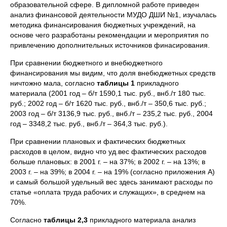
образовательной сфере. В дипломной работе приведен
анализ финансовой деятельности МУДО ДШИ №1, изучалась
методика финансирования бюджетных учреждений, на
основе чего разработаны рекомендации и мероприятия по
привлечению дополнительных источников финасирования.
При сравнении бюджетного и внебюджетного
финансирования мы видим, что доля внебюджетных средств
ничтожно мала, согласно
таблицы 1
прикладного
материала (2001 год – б/т 1590,1 тыс. руб., внб./т 180 тыс.
руб.; 2002 год – б/т 1620 тыс. руб., внб./т – 350,6 тыс. руб.;
2003 год – б/т 3136,9 тыс. руб., внб./т – 235,2 тыс. руб., 2004
год – 3348,2 тыс. руб., внб./т – 364,3 тыс. руб.).
При сравнении плановых и фактических бюджетных
расходов в целом, видно что уд.вес фактических расходов
больше плановых: в 2001 г. – на 37%; в 2002 г. – на 13%; в
2003 г. – на 39%; в 2004 г. – на 19% (согласно приложения А)
и самый большой удельный вес здесь занимают расходы по
статье «оплата труда рабочих и служащих», в среднем на
70%.
Согласно
таблицы 2,3
прикладного материала анализ