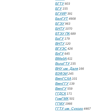
БГТУ
603
БГУ
155
БГУИР
391
БелГУТ
4908
БГЭУ
963
БНТУ
1070
БТЭУ ПК
689
БрГУ
179
ВНТУ
120
ВГУЭС
426
ВлГУ
645
ВМедА
611
ВолгГТУ
235
ВНУ им. Даля
166
ВЗФЭИ
245
ВятГСХА
101
ВятГГУ
139
ВятГУ
559
ГГДСК
171
ГомГМК
501
ГГМУ
1966
ГГТУ им. Сухого
4467