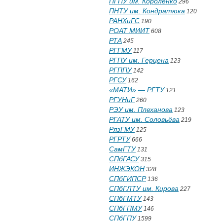
ПГПУ им. Короленко
296
ПНТУ им. Кондратюка
120
РАНХиГС
190
РОАТ МИИТ
608
РТА
245
РГГМУ
117
РГПУ им. Герцена
123
РГППУ
142
РГСУ
162
«МАТИ» — РГТУ
121
РГУНиГ
260
РЭУ им. Плеханова
123
РГАТУ им. Соловьёва
219
РязГМУ
125
РГРТУ
666
СамГТУ
131
СПбГАСУ
315
ИНЖЭКОН
328
СПбГИПСР
136
СПбГЛТУ им. Кирова
227
СПбГМТУ
143
СПбГПМУ
146
СПбГПУ
1599