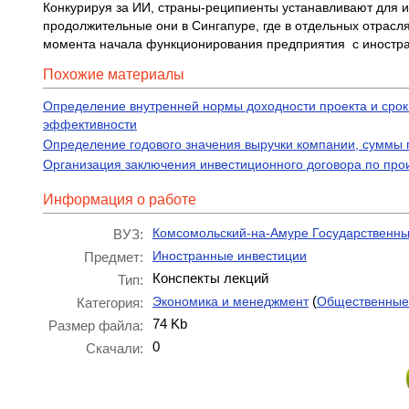
Конкурируя за ИИ, страны-реципиенты устанавливают для 
продолжительные они в Сингапуре, где в отдельных отраслях
момента начала функционирования предприятия с иностра
Похожие материалы
Определение внутренней нормы доходности проекта и срок
эффективности
Определение годового значения выручки компании, суммы 
Организация заключения инвестиционного договора по про
Информация о работе
Комсомольский-на-Амуре Государственны
ВУЗ:
Иностранные инвестиции
Предмет:
Конспекты лекций
Тип:
(
Экономика и менеджмент
Общественные
Категория:
74 Kb
Размер файла:
0
Скачали: