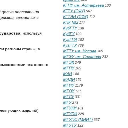
КГПУ им. Астафьева
133
КГТУ (СФУ)
567
 целью повлиять на
КГТЭИ (СФУ)
112
исков, связанных с
КПК №2
177
КубГТУ
138
сударства
, используя
КубГУ
109
КузГПА
182
КузГТУ
789
ли регионы страны, в
МГТУ им. Носова
369
МГЭУ им. Сахарова
232
МГЭК
249
возможностями платежного
МГПУ
165
МАИ
144
МАДИ
151
МГИУ
1179
МГОУ
121
МГСУ
331
МГУ
273
МГУКИ
101
плектующих изделий)
МГУПИ
225
МГУПС (МИИТ)
637
МГУТУ
122