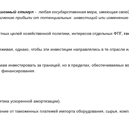
ционный стимул
- любая государственная мера, имеющая своей
личению прибыли от потенциальных инвестиций или изменению р
етных целей хозяйственной политики, интересов отдельных ФПГ,
го
еживая, однако, чтобы эти инвестиции направлялись в те отрасли и
мам инвестировать за границей, но в пределах, обеспечиваемых 
о финансирования.
итика ускоренной амортизации).
дение от таможенных платежей импорта оборудования, сырья, ком