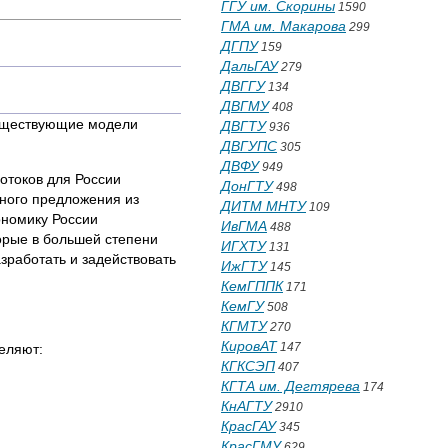
ГГУ им. Скорины
1590
ГМА им. Макарова
299
ДГПУ
159
ДальГАУ
279
ДВГГУ
134
ДВГМУ
408
существующие модели
ДВГТУ
936
ДВГУПС
305
ДВФУ
949
отоков для России
ДонГТУ
498
ного предложения из
ДИТМ МНТУ
109
ономику России
ИвГМА
488
торые в большей степени
ИГХТУ
131
зработать и задействовать
ИжГТУ
145
КемГППК
171
КемГУ
508
КГМТУ
270
КировАТ
147
еляют:
КГКСЭП
407
КГТА им. Дегтярева
174
КнАГТУ
2910
КрасГАУ
345
КрасГМУ
629