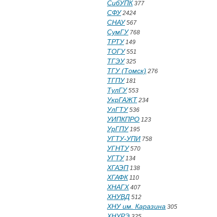
СибУПК
377
СФУ
2424
СНАУ
567
СумГУ
768
ТРТУ
149
ТОГУ
551
ТГЭУ
325
ТГУ (Томск)
276
ТГПУ
181
ТулГУ
553
УкрГАЖТ
234
УлГТУ
536
УИПКПРО
123
УрГПУ
195
УГТУ-УПИ
758
УГНТУ
570
УГТУ
134
ХГАЭП
138
ХГАФК
110
ХНАГХ
407
ХНУВД
512
ХНУ им. Каразина
305
ХНУРЭ
325