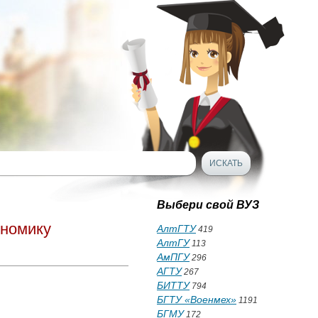
Выбери свой ВУЗ
ономику
АлтГТУ
419
АлтГУ
113
АмПГУ
296
АГТУ
267
БИТТУ
794
БГТУ «Военмех»
1191
БГМУ
172