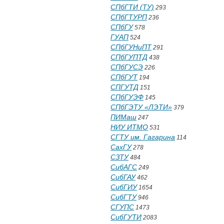
СПбГТИ (ТУ)
293
СПбГТУРП
236
СПбГУ
578
ГУАП
524
СПбГУНиПТ
291
СПбГУПТД
438
СПбГУСЭ
226
СПбГУТ
194
СПГУТД
151
СПбГУЭФ
145
СПбГЭТУ «ЛЭТИ»
379
ПИМаш
247
НИУ ИТМО
531
СГТУ им. Гагарина
114
СахГУ
278
СЗТУ
484
СибАГС
249
СибГАУ
462
СибГИУ
1654
СибГТУ
946
СГУПС
1473
СибГУТИ
2083