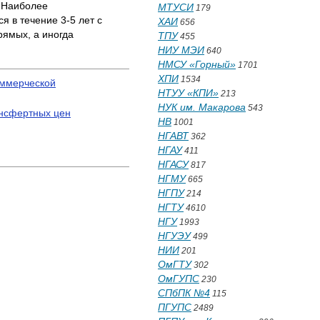
. Наиболее
МТУСИ
179
я в течение 3-5 лет с
ХАИ
656
ямых, а иногда
ТПУ
455
НИУ МЭИ
640
НМСУ «Горный»
1701
ХПИ
1534
оммерческой
НТУУ «КПИ»
213
НУК им. Макарова
543
ансфертных цен
НВ
1001
НГАВТ
362
НГАУ
411
НГАСУ
817
НГМУ
665
НГПУ
214
НГТУ
4610
НГУ
1993
НГУЭУ
499
НИИ
201
ОмГТУ
302
ОмГУПС
230
СПбПК №4
115
ПГУПС
2489