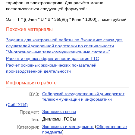
тарифов на электроэнергию. Для расчёта можно
воспользоваться следующей формулой:
Ээ = Т * [( Jчнн * U * В * 365)/(η * Кчнн * 1000)], тысяч рублей
Похожие материалы
Задания для контрольной работы по Экономике связи для
слушателей ускоренной подготовки по специальности
"Многоканальные телекоммуникационные системы"
Расчет и оценка эффективности развития ГТС
Расчет основных экономических показателей
производственной деятельности
Информация о работе
Сибирский государственный университет
ВУЗ:
телекоммуникаций и информатики
(СибГУТИ)
Экономика связи
Предмет:
Дипломы, ГОСы
Тип:
(
Экономика и менеджмент
Общественные
Категория:
)
предметы