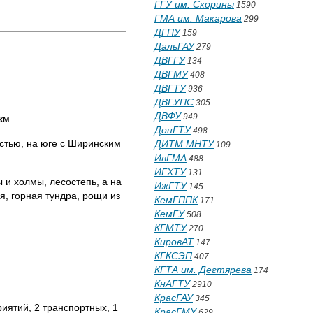
ГГУ им. Скорины
1590
ГМА им. Макарова
299
ДГПУ
159
ДальГАУ
279
ДВГГУ
134
ДВГМУ
408
ДВГТУ
936
ДВГУПС
305
ДВФУ
949
км.
ДонГТУ
498
астью, на юге с Ширинским
ДИТМ МНТУ
109
ИвГМА
488
ИГХТУ
131
 и холмы, лесостепь, а на
ИжГТУ
145
я, горная тундра, рощи из
КемГППК
171
КемГУ
508
КГМТУ
270
КировАТ
147
КГКСЭП
407
КГТА им. Дегтярева
174
КнАГТУ
2910
КрасГАУ
345
риятий, 2 транспортных, 1
КрасГМУ
629