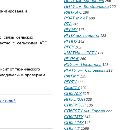
ПГПУ им. Короленко
296
ПНТУ им. Кондратюка
120
рнизирована и
РАНХиГС
190
РОАТ МИИТ
608
РТА
245
РГГМУ
117
РГПУ им. Герцена
123
ю связь сельских
РГППУ
142
местно с сельскими АТС
РГСУ
162
«МАТИ» — РГТУ
121
РГУНиГ
260
РЭУ им. Плеханова
123
исит от технического
РГАТУ им. Соловьёва
219
риодическим проверкам.
РязГМУ
125
РГРТУ
666
СамГТУ
131
СПбГАСУ
315
ИНЖЭКОН
328
илителей
СПбГИПСР
136
СПбГЛТУ им. Кирова
227
СПбГМТУ
143
СПбГПМУ
146
СПбГПУ
1599