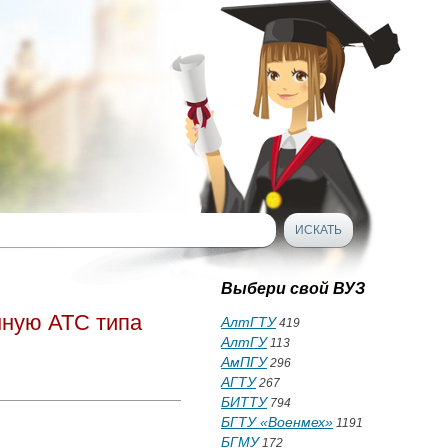
Выбери свой ВУЗ
нную АТС типа
АлтГТУ
419
АлтГУ
113
АмПГУ
296
АГТУ
267
БИТТУ
794
БГТУ «Военмех»
1191
БГМУ
172