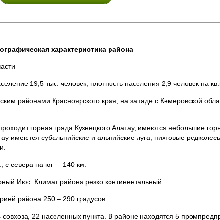
еографическая характеристика района
части
селение 19,5 тыс. человек, плотность населения 2,9 человек на кв.
вским районами Красноярского края, на западе с Кемеровской обл
роходит горная гряда Кузнецкого Алатау, имеются небольшие горы
атау имеются субальпийские и альпийские луга, пихтовые редколесь
и.
, с севера на юг – 140 км.
ный Июс. Климат района резко континентальный.
ией района 250 – 290 градусов.
4 совхоза, 22 населенных пункта. В районе находятся 5 промпредп