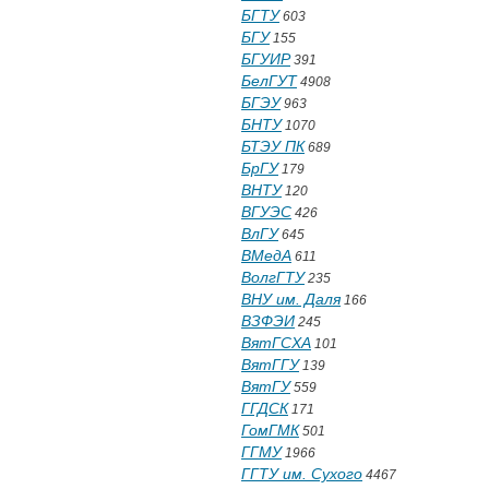
БГТУ
603
БГУ
155
БГУИР
391
БелГУТ
4908
БГЭУ
963
БНТУ
1070
БТЭУ ПК
689
БрГУ
179
ВНТУ
120
ВГУЭС
426
ВлГУ
645
ВМедА
611
ВолгГТУ
235
ВНУ им. Даля
166
ВЗФЭИ
245
ВятГСХА
101
ВятГГУ
139
ВятГУ
559
ГГДСК
171
ГомГМК
501
ГГМУ
1966
ГГТУ им. Сухого
4467