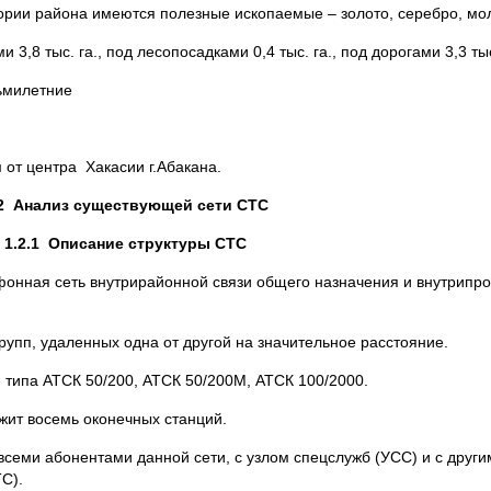
ории района имеются полезные ископаемые – золото, серебро, мо
 3,8 тыс. га., под лесопосадками 0,4 тыс. га., под дорогами 3,3 тыс
сьмилетние
 от центра Хакасии г.Абакана.
.2
Анализ существующей сети СТС
1.2.1
Описание структуры СТС
фонная сеть внутрирайонной связи общего назначения и внутрипро
упп, удаленных одна от другой на значительное расстояние.
 типа АТСК 50/200, АТСК 50/200М, АТСК 100/2000.
ит восемь оконечных станций.
всеми абонентами данной сети, с узлом спецслужб (УСС) и с други
С).