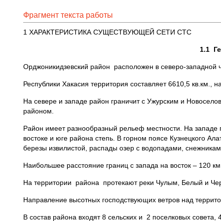
Фрагмент текста работы
1 ХАРАКТЕРИСТИКА СУЩЕСТВУЮЩЕЙ СЕТИ СТС
1.1
Г
Орджоникидзевский район расположен в северо-западной 
Республики Хакасия территория составляет 6610,5 кв.км., на
На севере и западе район граничит с Ужурским и Новосело
районом.
Район имеет разнообразный рельеф местности. На западе п
востоке и юге района степь. В горном поясе Кузнецкого Ал
березы извилистой, распады озер с водопадами, снежникам
Наибольшее расстояние границ с запада на восток – 120 км.
На территории района протекают реки Чулым, Белый и Чер
Направление высотных господствующих ветров над территор
В состав района входят 8 сельских и 2 поселковых совета, 