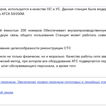
ров, используется в качестве ОС и УС. Данная станция была моде
а АТСК 50/200М.
й ёмкостью 200 номеров. Обеспечивает внутрипроизводственну
одную связь общего пользования. Станция может работать сов
ование целесообразности реконструкции СТС
ло не только физически, но и морально. Качество работы сети зав
еский метод, при котором все оборудование АТС подвергается пе
я штат обслуживающего персонала, а кроме того
передачи. Увеличение уровня передачи групповых и линейных ус
ой линии