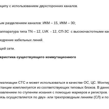
ципу с использованием двухсторонних каналов.
ым разделением каналов: ИКМ – 15, ИКМ – 30;
ппаратура типа TN – 12, LVK - 12, СП-3С с высокочастотными ка
едрение кабельных линий.
щей сети.
ктеристика существующего коммутационного
матизации СТС и может использоваться в качестве ОС, ЦС. Монти
танции комплектуется из соответствующих типовых блоков. В данн
равлением по ступеням искания с помощью маркеров и регистров. 
вязь осуществляется по двух- или трехпроводным линиям (СЛ) и п