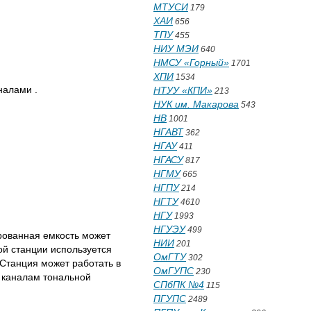
МТУСИ
179
ХАИ
656
ТПУ
455
НИУ МЭИ
640
НМСУ «Горный»
1701
ХПИ
1534
налами .
НТУУ «КПИ»
213
НУК им. Макарова
543
НВ
1001
НГАВТ
362
НГАУ
411
НГАСУ
817
НГМУ
665
НГПУ
214
НГТУ
4610
НГУ
1993
НГУЭУ
499
рованная емкость может
НИИ
201
ой станции используется
ОмГТУ
302
Станция может работать в
ОмГУПС
230
о каналам тональной
СПбПК №4
115
ПГУПС
2489