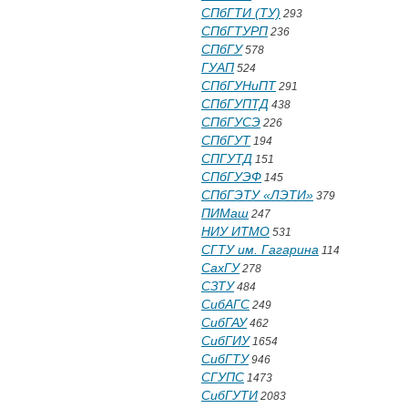
СПбГТИ (ТУ)
293
СПбГТУРП
236
СПбГУ
578
ГУАП
524
СПбГУНиПТ
291
СПбГУПТД
438
СПбГУСЭ
226
СПбГУТ
194
СПГУТД
151
СПбГУЭФ
145
СПбГЭТУ «ЛЭТИ»
379
ПИМаш
247
НИУ ИТМО
531
СГТУ им. Гагарина
114
СахГУ
278
СЗТУ
484
СибАГС
249
СибГАУ
462
СибГИУ
1654
СибГТУ
946
СГУПС
1473
СибГУТИ
2083