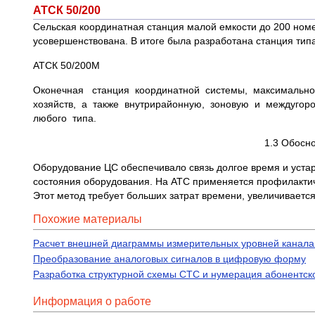
АТСК 50/200
Сельская координатная станция малой емкости до 200 номе
усовершенствована. В итоге была разработана станция тип
АТСК 50/200М
Оконечная станция координатной системы, максимально
хозяйств, а также внутрирайонную, зоновую и междугор
любого типа.
1.3 Обосн
Оборудование ЦС обеспечивало связь долгое время и устаре
состояния оборудования. На АТС применяется профилактич
Этот метод требует больших затрат времени, увеличиваетс
Похожие материалы
Расчет внешней диаграммы измерительных уровней канала 
Преобразование аналоговых сигналов в цифровую форму
Разработка структурной схемы СТС и нумерация абонентск
Информация о работе