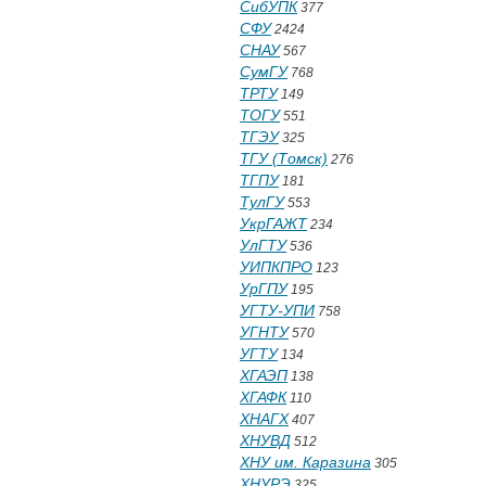
СибУПК
377
СФУ
2424
СНАУ
567
СумГУ
768
ТРТУ
149
ТОГУ
551
ТГЭУ
325
ТГУ (Томск)
276
ТГПУ
181
ТулГУ
553
УкрГАЖТ
234
УлГТУ
536
УИПКПРО
123
УрГПУ
195
УГТУ-УПИ
758
УГНТУ
570
УГТУ
134
ХГАЭП
138
ХГАФК
110
ХНАГХ
407
ХНУВД
512
ХНУ им. Каразина
305
ХНУРЭ
325