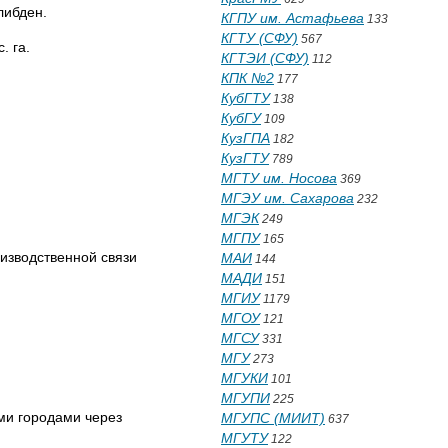
либден.
КГПУ им. Астафьева
133
КГТУ (СФУ)
567
. га.
КГТЭИ (СФУ)
112
КПК №2
177
КубГТУ
138
КубГУ
109
КузГПА
182
КузГТУ
789
МГТУ им. Носова
369
МГЭУ им. Сахарова
232
МГЭК
249
МГПУ
165
изводственной связи
МАИ
144
МАДИ
151
МГИУ
1179
МГОУ
121
МГСУ
331
МГУ
273
МГУКИ
101
МГУПИ
225
ми городами через
МГУПС (МИИТ)
637
МГУТУ
122