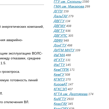
ГГУ им. Скорины
1590
ГМА им. Макарова
299
ДГПУ
159
ДальГАУ
279
ДВГГУ
134
ДВГМУ
408
 энергетических компаний,
ДВГТУ
936
ДВГУПС
305
ния аварийно-
ДВФУ
949
ДонГТУ
498
ДИТМ МНТУ
109
дущим эксплуатацию ВОЛС-
ИвГМА
488
 между отказами, среднее
ИГХТУ
131
1.5.
ИжГТУ
145
КемГППК
171
 грозотроса.
КемГУ
508
КГМТУ
270
уемую готовность линий
КировАТ
147
КГКСЭП
407
Л.
КГТА им. Дегтярева
174
КнАГТУ
2910
го отключения ВЛ.
КрасГАУ
345
КрасГМУ
629