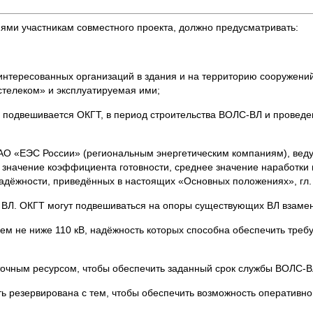
ями участникам совместного проекта, должно предусматривать:
интересованных организаций в здания и на территорию сооружений
стелеком» и эксплуатируемая ими;
й подвешивается ОКГТ, в период строительства ВОЛС-ВЛ и проведе
РАО «ЕЭС России» (региональным энергетическим компаниям), ве
 значение коэффициента готовности, среднее значение наработки
адёжности, приведённых в настоящих «Основных положениях», гл. 
 ВЛ. ОКГТ могут подвешиваться на опоры существующих ВЛ взамен
м не ниже 110 кВ, надёжность которых способна обеспечить треб
точным ресурсом, чтобы обеспечить заданный срок службы ВОЛС-В
ть резервирована с тем, чтобы обеспечить возможность оперативно