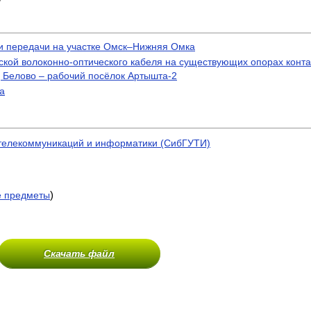
и передачи на участке Омск–Нижняя Омка
ской волоконно-оптического кабеля на существующих опорах конта
д Белово – рабочий посёлок Артышта-2
а
 телекоммуникаций и информатики (СибГУТИ)
)
е предметы
Скачать файл