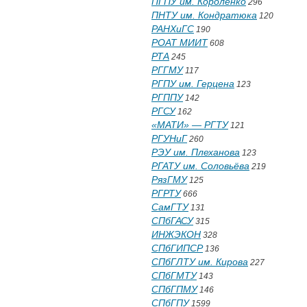
ПГПУ им. Короленко
296
ПНТУ им. Кондратюка
120
РАНХиГС
190
РОАТ МИИТ
608
РТА
245
РГГМУ
117
РГПУ им. Герцена
123
РГППУ
142
РГСУ
162
«МАТИ» — РГТУ
121
РГУНиГ
260
РЭУ им. Плеханова
123
РГАТУ им. Соловьёва
219
РязГМУ
125
РГРТУ
666
СамГТУ
131
СПбГАСУ
315
ИНЖЭКОН
328
СПбГИПСР
136
СПбГЛТУ им. Кирова
227
СПбГМТУ
143
СПбГПМУ
146
СПбГПУ
1599