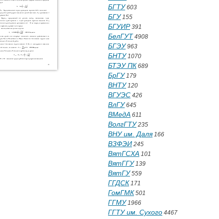
БГТУ
603
БГУ
155
БГУИР
391
БелГУТ
4908
БГЭУ
963
БНТУ
1070
БТЭУ ПК
689
БрГУ
179
ВНТУ
120
ВГУЭС
426
ВлГУ
645
ВМедА
611
ВолгГТУ
235
ВНУ им. Даля
166
ВЗФЭИ
245
ВятГСХА
101
ВятГГУ
139
ВятГУ
559
ГГДСК
171
ГомГМК
501
ГГМУ
1966
ГГТУ им. Сухого
4467