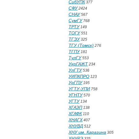
СибУПК
377
СФУ
2424
СНАУ
567
СумГУ
768
ТРТУ
149
ТОГУ
551
ТГЭУ
325
ТГУ (Томск)
276
ТГПУ
181
ТулГУ
553
УкрГАЖТ
234
УлГТУ
536
УИПКПРО
123
УрГПУ
195
УГТУ-УПИ
758
УГНТУ
570
УГТУ
134
ХГАЭП
138
ХГАФК
110
ХНАГХ
407
ХНУВД
512
ХНУ им. Каразина
305
ХНУРЭ
325