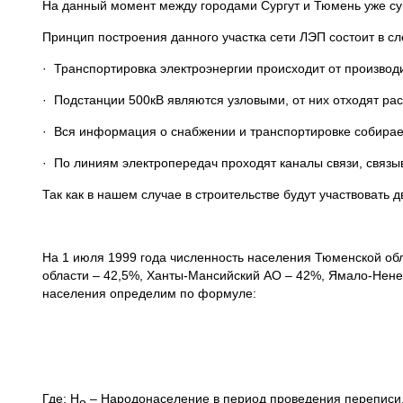
На данный момент между городами Сургут и Тюмень уже су
Принцип построения данного участка сети ЛЭП состоит в 
· Транспортировка электроэнергии происходит от производ
· Подстанции 500кВ являются узловыми, от них отходят ра
· Вся информация о снабжении и транспортировке собирает
· По линиям электропередач проходят каналы связи, связ
Так как в нашем случае в строительстве будут участвоват
На 1 июля 1999 года численность населения Тюменской обл
области – 42,5%, Ханты-Мансийский АО – 42%, Ямало-Ненец
населения определим по формуле:
Где: Н
– Народонаселение в период проведения переписи
о