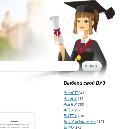
Выбери свой ВУЗ
АлтГТУ
419
АлтГУ
113
АмПГУ
296
АГТУ
267
БИТТУ
794
БГТУ «Военмех»
1191
БГМУ
172