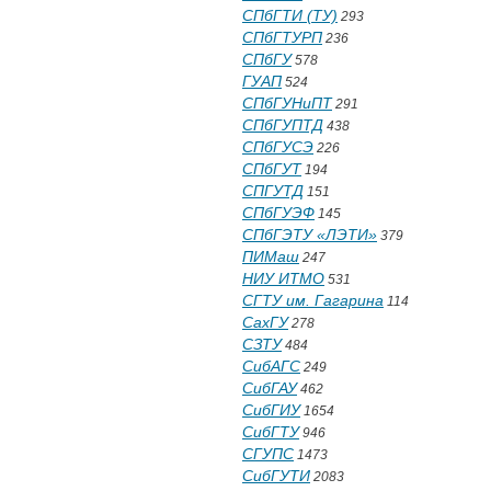
СПбГТИ (ТУ)
293
СПбГТУРП
236
СПбГУ
578
ГУАП
524
СПбГУНиПТ
291
СПбГУПТД
438
СПбГУСЭ
226
СПбГУТ
194
СПГУТД
151
СПбГУЭФ
145
СПбГЭТУ «ЛЭТИ»
379
ПИМаш
247
НИУ ИТМО
531
СГТУ им. Гагарина
114
СахГУ
278
СЗТУ
484
СибАГС
249
СибГАУ
462
СибГИУ
1654
СибГТУ
946
СГУПС
1473
СибГУТИ
2083