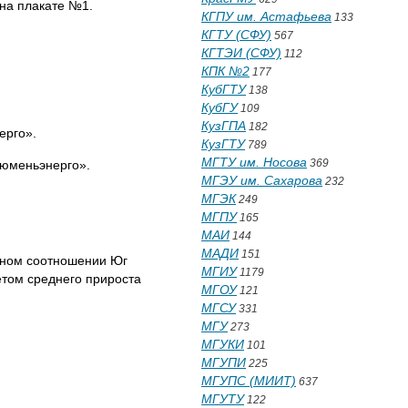
на плакате №1.
КГПУ им. Астафьева
133
КГТУ (СФУ)
567
КГТЭИ (СФУ)
112
КПК №2
177
КубГТУ
138
КубГУ
109
КузГПА
182
ерго».
КузГТУ
789
МГТУ им. Носова
369
Тюменьэнерго».
МГЭУ им. Сахарова
232
МГЭК
249
МГПУ
165
МАИ
144
МАДИ
151
нтном соотношении Юг
МГИУ
1179
ётом среднего прироста
МГОУ
121
МГСУ
331
МГУ
273
МГУКИ
101
МГУПИ
225
МГУПС (МИИТ)
637
МГУТУ
122