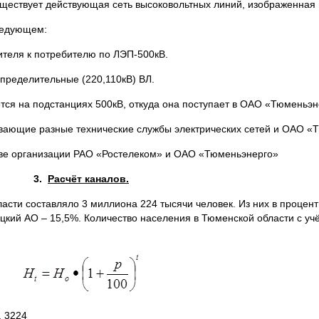
ществует действующая сеть высоковольтных линий, изображенная 
следующем:
ителя к потребителю по ЛЭП-500кВ.
спределительные (220,110кВ) ВЛ.
ся на подстанциях 500кВ, откуда она поступает в ОАО «Тюменьэн
ывающие разные технические службы электрических сетей и ОАО «
ь две организации РАО «Ростелеком» и ОАО «Тюменьэнерго»
3.
Расчёт каналов.
асти составляло 3 миллиона 224 тысячи человек. Из них в проце
кий АО – 15,5%. Количество населения в Тюменской области с уч
, 3224