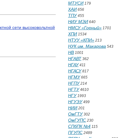
МТУСИ
179
ХАИ
656
ТПУ
455
НИУ МЭИ
640
ктной сети высоковольтной
НМСУ «Горный»
1701
ХПИ
1534
НТУУ «КПИ»
213
НУК им. Макарова
543
НВ
1001
НГАВТ
362
НГАУ
411
НГАСУ
817
НГМУ
665
НГПУ
214
НГТУ
4610
НГУ
1993
НГУЭУ
499
НИИ
201
ОмГТУ
302
ОмГУПС
230
СПбПК №4
115
ПГУПС
2489