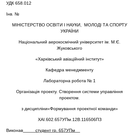
УДК 658.012
Інв. №
МІНІСТЕРСТВО ОСВІТИ І НАУКИ, МОЛОДІ ТА СПОРТУ
УКРАЇНИ
Національний аерокосмічний університет ім. М.Є.
Жуковського
«Харківський авіаційний інститут»
Кафедра менеджменту
Лабораторна робота № 1
Організація проекту. Створення системи управління
проектом.
з дисципліни«Формування проектної команди»
ХАІ.602.657УПм.12В.116506ПЗ
Виконав
студент гр. 657УПм