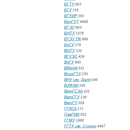
БГТУ
603
БГУ
155
БГУИР
391
БелГУТ
4908
БГЭУ
963
БНТУ
1070
БТЭУ ПК
689
БрГУ
179
ВНТУ
120
ВГУЭС
426
ВлГУ
645
ВМедА
611
ВолгГТУ
235
ВНУ им. Даля
166
ВЗФЭИ
245
ВятГСХА
101
ВятГГУ
139
ВятГУ
559
ГГДСК
171
ГомГМК
501
ГГМУ
1966
ГГТУ им. Сухого
4467