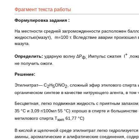
Фрагмент текста работы
Формулировка задания :
На местности средней загроможденности расположен балло
жидкостью(мазут), m=100 т. Вследствие аварии произошел в
мазута.
+
Определить:
ударную волну ΔР
Импульс сжатия I
,пож
ф,
не получить ожоги.
Решение:
Этилнитрат— C
H
ONO
, сложный эфир этилового спирта 
2
5
2
органическом синтезе в качестве нитрующего агента, в том
Бесцветная, легко подвижная жидкость с приятным запахом
35 °C и 3,09 г/100мл 55 °C) хорошо в спирте и большинств
метилового спирта Т
61,77 °C)
кип
В кислой и щелочной среде этилнитрат легко гидролизуется
амины, ароматические и алифатические соединения, соде