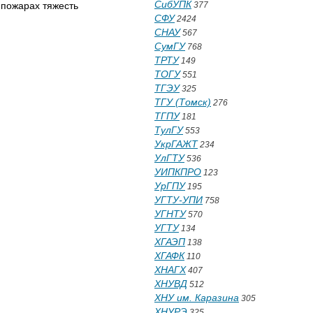
СибУПК
377
 пожарах тяжесть
СФУ
2424
СНАУ
567
СумГУ
768
ТРТУ
149
ТОГУ
551
ТГЭУ
325
ТГУ (Томск)
276
ТГПУ
181
ТулГУ
553
УкрГАЖТ
234
УлГТУ
536
УИПКПРО
123
УрГПУ
195
УГТУ-УПИ
758
УГНТУ
570
УГТУ
134
ХГАЭП
138
ХГАФК
110
ХНАГХ
407
ХНУВД
512
ХНУ им. Каразина
305
ХНУРЭ
325