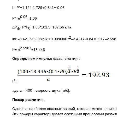
LnP*=1,124-1,729+0,541=-0,06
0.06
P*=e
=1.06
ΔР
=Р*Р
=1.06*101,3=107.56 кПа
ф
0
2
lnI*=3.4217-0.898lnR*+0.0096lnR*
=3.4217-0.84+0.017=2.598
2.5987
I*= e
=13.446
Определяем импульс фазы сжатия :
+
I
=
,где α = 400 - скорость звука [м/с];
Пожар разлития .
Одной из наиболее опасных аварий, которая может произой
Эти пожары характеризуются сложными процессами развития