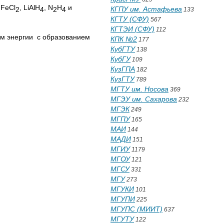
 FeCl
, LiAlH
, N
H
и
КГПУ им. Астафьева
2
4
2
4
133
КГТУ (СФУ)
567
КГТЭИ (СФУ)
112
м энергии с образованием
КПК №2
177
КубГТУ
138
КубГУ
109
КузГПА
182
КузГТУ
789
МГТУ им. Носова
369
МГЭУ им. Сахарова
232
МГЭК
249
МГПУ
165
МАИ
144
МАДИ
151
МГИУ
1179
МГОУ
121
МГСУ
331
МГУ
273
МГУКИ
101
МГУПИ
225
МГУПС (МИИТ)
637
МГУТУ
122