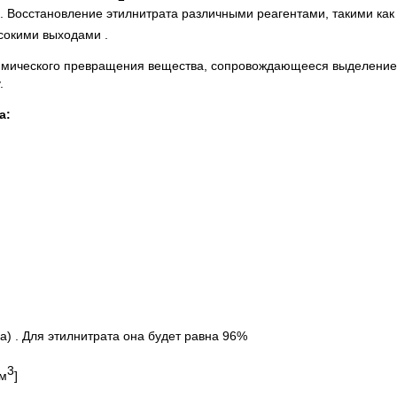
. Восстановление этилнитрата различными реагентами, такими как
сокими выходами .
химического превращения вещества, сопровождающееся выделение
.
а:
а) . Для этилнитрата она будет равна 96%
3
/м
]