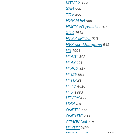
МТУСИ
179
ХАИ
656
ТПУ
455
НИУ МЭИ
640
НМСУ «Горный»
1701
ХПИ
1534
НТУУ «КПИ»
213
НУК им. Макарова
543
НВ
1001
НГАВТ
362
НГАУ
411
НГАСУ
817
НГМУ
665
НГПУ
214
НГТУ
4610
НГУ
1993
НГУЭУ
499
НИИ
201
ОмГТУ
302
ОмГУПС
230
СПбПК №4
115
ПГУПС
2489