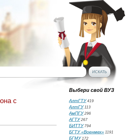
Выбери свой ВУЗ
она с
АлтГТУ
419
АлтГУ
113
АмПГУ
296
АГТУ
267
БИТТУ
794
БГТУ «Военмех»
1191
БГМУ
172