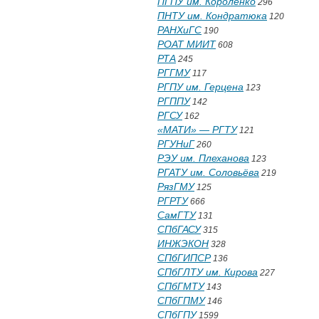
ПГПУ им. Короленко
296
ПНТУ им. Кондратюка
120
РАНХиГС
190
РОАТ МИИТ
608
РТА
245
РГГМУ
117
РГПУ им. Герцена
123
РГППУ
142
РГСУ
162
«МАТИ» — РГТУ
121
РГУНиГ
260
РЭУ им. Плеханова
123
РГАТУ им. Соловьёва
219
РязГМУ
125
РГРТУ
666
СамГТУ
131
СПбГАСУ
315
ИНЖЭКОН
328
СПбГИПСР
136
СПбГЛТУ им. Кирова
227
СПбГМТУ
143
СПбГПМУ
146
СПбГПУ
1599