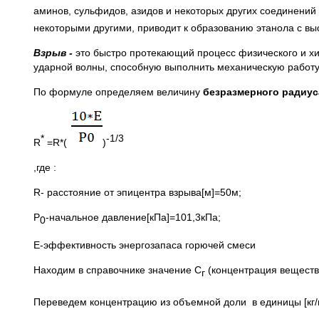
аминов, сульфидов, азидов и некоторых других соединений 
некоторыми другими, приводит к образованию этанола с вы
Взрыв -
это быстро протекающий процесс физического и 
ударной волны, способную выполнить механическую работу
По формуле определяем величину
безразмерного радиус
*
-1/3
R
=R*(
)
,где :
R- расстояние от эпицентра взрыва[м]=50м;
P
-начальное давление[кПа]=101,3кПа;
0
E-эффективность энергозапаса горючей смеси
Находим в справочнике значение С
(концентрация веществ
г
Переведем концентрацию из объемной доли в единицы [кг