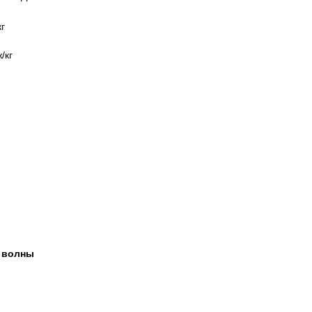
г
/кг
 волны