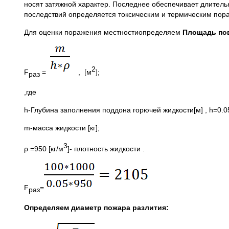
носят затяжной характер. Последнее обеспечивает длитель
последствий определяется токсическим и термическим пор
Для оценки поражения местностиопределяем
Площадь пов
2
F
=
, [м
];
раз
,где
h-Глубина заполнения поддона горючей жидкости[м] , h=0.0
m-масса жидкости [кг];
3
ρ =950 [кг/м
]- плотность жидкости .
F
=
раз
Определяем диаметр пожара разлития: