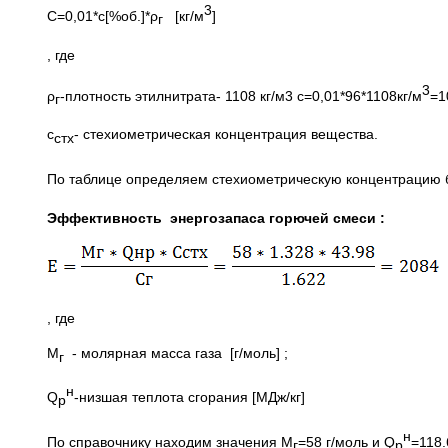
3
С=0,01*с[%об.]*ρ
[кг/м
]
г
, где
3
ρ
-плотность этилнитрата- 1108 кг/м3 с=0,01*96*1108кг/м
=1
г
с
- стехиометрическая концентрация вещества.
стх
По таблице определяем стехиометрическую концентрацию бу
Эффективность энергозапаса горючей смеси :
, где
М
- молярная масса газа [г/моль] ;
г
н
Q
-низшая теплота сгорания [МДж/кг]
p
н
По справочнику находим значения М
=58 г/моль и Q
=118
г
p