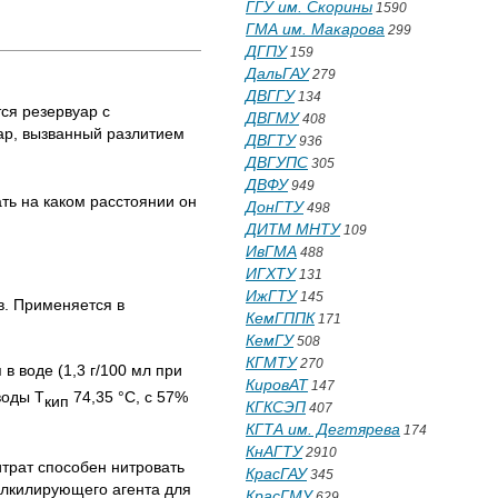
ГГУ им. Скорины
1590
ГМА им. Макарова
299
ДГПУ
159
ДальГАУ
279
ДВГГУ
134
ся резервуар с
ДВГМУ
408
жар, вызванный разлитием
ДВГТУ
936
ДВГУПС
305
ДВФУ
949
ть на каком расстоянии он
ДонГТУ
498
ДИТМ МНТУ
109
ИвГМА
488
ИГХТУ
131
ИжГТУ
145
в. Применяется в
КемГППК
171
КемГУ
508
КГМТУ
270
в воде (1,3 г/100 мл при
КировАТ
147
воды Т
74,35 °C, с 57%
кип
КГКСЭП
407
КГТА им. Дегтярева
174
КнАГТУ
2910
итрат способен нитровать
КрасГАУ
345
 алкилирующего агента для
КрасГМУ
629