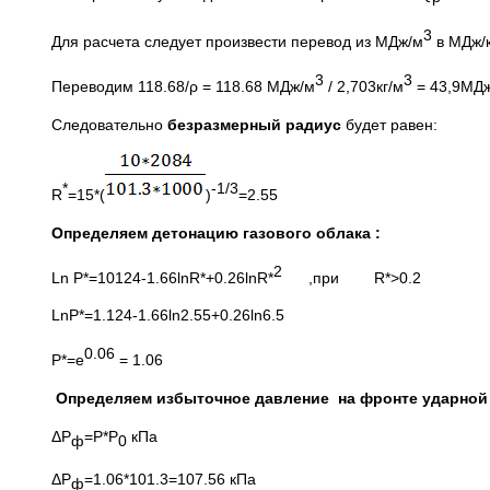
3
Для расчета следует произвести перевод из МДж/м
в МДж/к
3
3
Переводим 118.68/ρ = 118.68 МДж/м
/ 2,703кг/м
= 43,9МДж
Следовательно
безразмерный радиус
будет равен:
*
-1/3
R
=15*(
)
=2.55
Определяем детонацию газового облака :
2
Ln P*=10124-1.66lnR*+0.26lnR*
,при R*>0.2
LnP*=1.124-1.66ln2.55+0.26ln6.5
0.06
P*=e
= 1.06
Определяем избыточное давление на фронте ударной
ΔР
=Р*Р
кПа
ф
0
ΔР
=1.06*101.3=107.56 кПа
ф