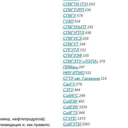
СПбГТИ (ТУ)
293
СПбГТУРП
236
СПбГУ
578
ГУАП
524
СПбГУНиПТ
291
СПбГУПТД
438
СПбГУСЭ
226
СПбГУТ
194
СПГУТД
151
СПбГУЭФ
145
СПбГЭТУ «ЛЭТИ»
379
ПИМаш
247
НИУ ИТМО
531
СГТУ им. Гагарина
114
СахГУ
278
СЗТУ
484
СибАГС
249
СибГАУ
462
СибГИУ
1654
СибГТУ
946
СГУПС
1473
ример, нефтепродуктов).
СибГУТИ
2083
иквидации и, как правило,