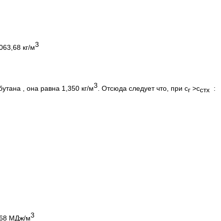
3
063,68 кг/м
3
тана , она равна 1,350 кг/м
. Отсюда следует что, при с
>c
:
г
стх
3
.68 МДж/м