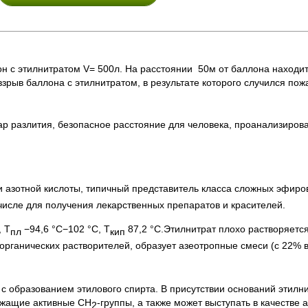
н с этилнитратом V= 500л. На расстоянии 50м от баллона находит
зрыв баллона с этилнитратом, в результате которого случился по
ар разлития, безопасное расстояние для человека, проанализирова
и азотной кислоты, типичный представитель класса сложных эфиро
 числе для получения лекарственных препаратов и красителей.
, Т
−94,6 °C−102 °C, Т
87,2 °C.Этилнитрат плохо растворяется 
пл
кип
е органических растворителей, образует азеотропные смеси (с 22% 
 с образованием этилового спирта. В присутствии оснований этилн
ржащие активные СН
-группы, а также может выступать в качестве
2