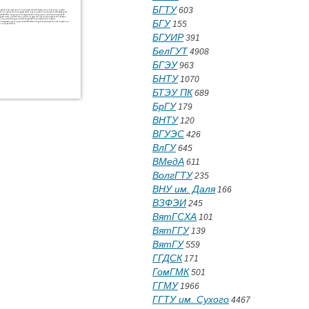
БГТУ
603
БГУ
155
БГУИР
391
БелГУТ
4908
БГЭУ
963
БНТУ
1070
БТЭУ ПК
689
БрГУ
179
ВНТУ
120
ВГУЭС
426
ВлГУ
645
ВМедА
611
ВолгГТУ
235
ВНУ им. Даля
166
ВЗФЭИ
245
ВятГСХА
101
ВятГГУ
139
ВятГУ
559
ГГДСК
171
ГомГМК
501
ГГМУ
1966
ГГТУ им. Сухого
4467