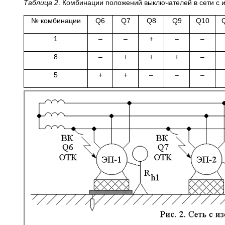
Таблица 2
. Комбинации положений выключателей в сети с 
№ комбинации
Q6
Q7
Q8
Q9
Q10
1
–
–
+
–
–
8
–
+
+
+
–
5
+
+
–
–
–