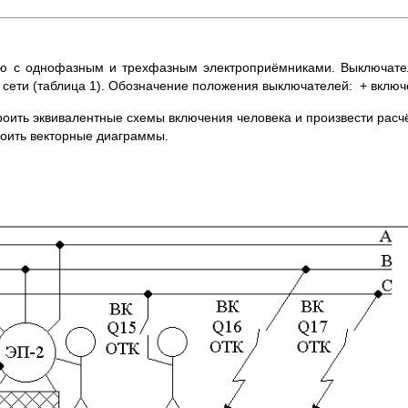
лью с однофазным и трехфазным электроприёмниками. Выключат
сети (таблица 1). Обозначение положения выключателей: + включ
роить эквивалентные схемы включения человека и произвести рас
роить векторные диаграммы.