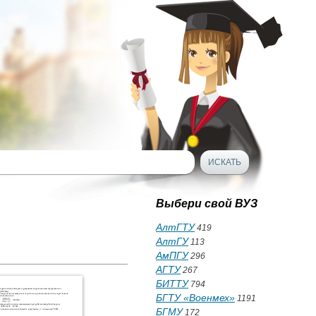
Выбери свой ВУЗ
АлтГТУ
419
АлтГУ
113
АмПГУ
296
АГТУ
267
БИТТУ
794
БГТУ «Военмех»
1191
БГМУ
172