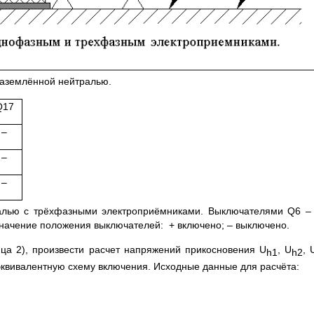
заземлённой нейтралью.
Q17
–
–
–
ралью с трёхфазными электроприёмниками. Выключателями Q6 –
значение положения выключателей: + включено; – выключено.
ица 2), произвести расчет напряжений прикосновения U
, U
, 
h1
h2
 эквивалентную схему включения. Исходные данные для расчёта: