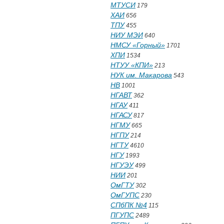
МТУСИ
179
ХАИ
656
ТПУ
455
НИУ МЭИ
640
НМСУ «Горный»
1701
ХПИ
1534
НТУУ «КПИ»
213
НУК им. Макарова
543
НВ
1001
НГАВТ
362
НГАУ
411
НГАСУ
817
НГМУ
665
НГПУ
214
НГТУ
4610
НГУ
1993
НГУЭУ
499
НИИ
201
ОмГТУ
302
ОмГУПС
230
СПбПК №4
115
ПГУПС
2489