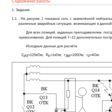
Содержание работы
1. Задание
1.1. На рисунке 1 показана сеть с заземлённой нейтра
различные аварийные ситуации, возникающие в данной 
Для всех позиций, заданных преподавателем, пост
прикосновения. Для позиций 7–12 дополнительно пост
Исходные данные для расчёта:
Z
=120кОм; R
=1кОм; r
=100Ом; r
=4Ом.
И3
h
ЗМ
0