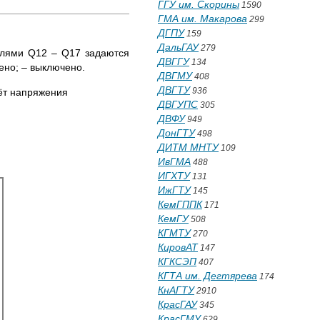
ГГУ им. Скорины
1590
ГМА им. Макарова
299
ДГПУ
159
ДальГАУ
279
елями Q12 – Q17 задаются
ДВГГУ
134
ено; – выключено.
ДВГМУ
408
ДВГТУ
936
чёт напряжения
ДВГУПС
305
ДВФУ
949
ДонГТУ
498
ДИТМ МНТУ
109
ИвГМА
488
ИГХТУ
131
ИжГТУ
145
КемГППК
171
КемГУ
508
КГМТУ
270
КировАТ
147
КГКСЭП
407
КГТА им. Дегтярева
174
КнАГТУ
2910
КрасГАУ
345
КрасГМУ
629