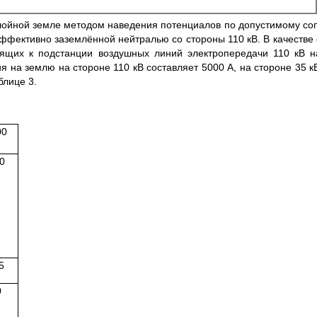
ухслойной земле методом наведения потенциалов по допустимому 
ффективно заземлённой нейтралью со стороны 110 кВ. В качестве
дящих к подстанции воздушных линий электропередачи 110 кВ н
 на землю на стороне 110 кВ составляет 5000 А, на стороне 35 кВ
блице 3.
00
0
5
0