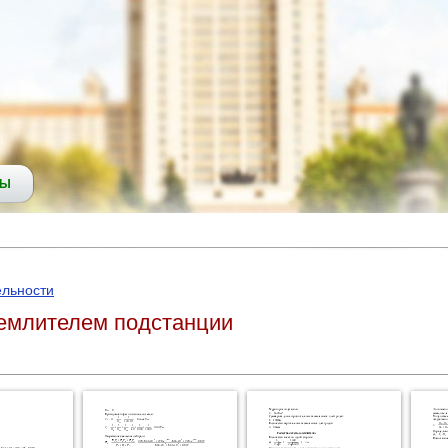
СЫ
ельности
землителем подстанции