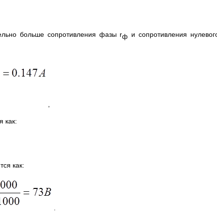
ельно больше сопротивления фазы r
и сопротивления нулевог
ф
,
 как:
тся как:
.