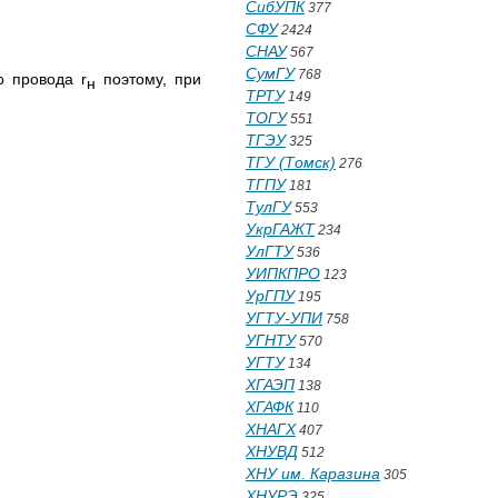
СибУПК
377
СФУ
2424
СНАУ
567
СумГУ
768
о провода r
поэтому, при
н
ТРТУ
149
ТОГУ
551
ТГЭУ
325
ТГУ (Томск)
276
ТГПУ
181
ТулГУ
553
УкрГАЖТ
234
УлГТУ
536
УИПКПРО
123
УрГПУ
195
УГТУ-УПИ
758
УГНТУ
570
УГТУ
134
ХГАЭП
138
ХГАФК
110
ХНАГХ
407
ХНУВД
512
ХНУ им. Каразина
305
ХНУРЭ
325