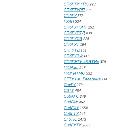
СПбГТИ (ТУ)
293
СПбГТУРП
236
СПбГУ
578
ГУАП
524
СПбГУНиПТ
291
СПбГУПТД
438
СПбГУСЭ
226
СПбГУТ
194
СПГУТД
151
СПбГУЭФ
145
СПбГЭТУ «ЛЭТИ»
379
ПИМаш
247
НИУ ИТМО
531
СГТУ им. Гагарина
114
СахГУ
278
СЗТУ
484
СибАГС
249
СибГАУ
462
СибГИУ
1654
СибГТУ
946
СГУПС
1473
СибГУТИ
2083