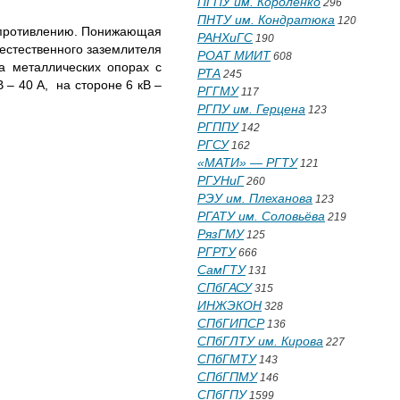
ПГПУ им. Короленко
296
ПНТУ им. Кондратюка
120
сопротивлению. Понижающая
РАНХиГС
190
 естественного заземлителя
РОАТ МИИТ
608
а металлических опорах с
РТА
245
 – 40 А, на стороне 6 кВ –
РГГМУ
117
РГПУ им. Герцена
123
РГППУ
142
РГСУ
162
«МАТИ» — РГТУ
121
РГУНиГ
260
РЭУ им. Плеханова
123
РГАТУ им. Соловьёва
219
РязГМУ
125
РГРТУ
666
СамГТУ
131
СПбГАСУ
315
ИНЖЭКОН
328
СПбГИПСР
136
СПбГЛТУ им. Кирова
227
СПбГМТУ
143
СПбГПМУ
146
СПбГПУ
1599