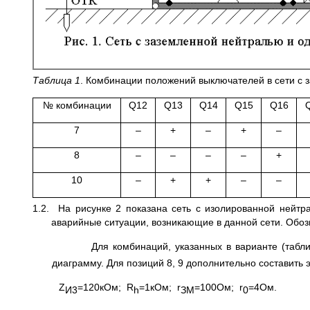
Таблица 1
. Комбинации положений выключателей в сети с 
№ комбинации
Q12
Q13
Q14
Q15
Q16
7
–
+
–
+
–
8
–
–
–
–
+
10
–
+
+
–
–
1.2. На рисунке 2 показана сеть с изолированной нейт
аварийные ситуации, возникающие в данной сети. Обо
Для комбинаций, указанных в варианте (табл
диаграмму. Для позиций 8, 9 дополнительно составить
Z
=120кОм; R
=1кОм; r
=100Ом; r
=4Ом.
И3
h
ЗМ
0