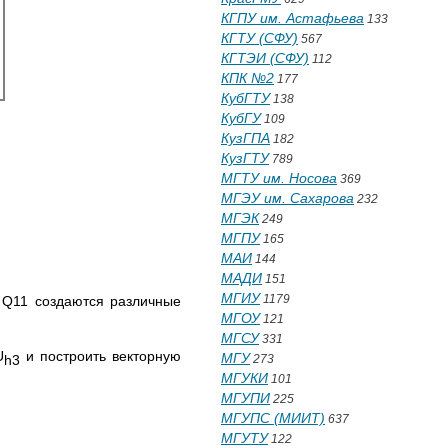
КГПУ им. Астафьева
133
КГТУ (СФУ)
567
КГТЭИ (СФУ)
112
КПК №2
177
КубГТУ
138
КубГУ
109
КузГПА
182
КузГТУ
789
МГТУ им. Носова
369
МГЭУ им. Сахарова
232
МГЭК
249
МГПУ
165
МАИ
144
МАДИ
151
МГИУ
1179
 Q11 создаются различные
МГОУ
121
МГСУ
331
U
и построить векторную
МГУ
h3
273
МГУКИ
101
МГУПИ
225
МГУПС (МИИТ)
637
МГУТУ
122