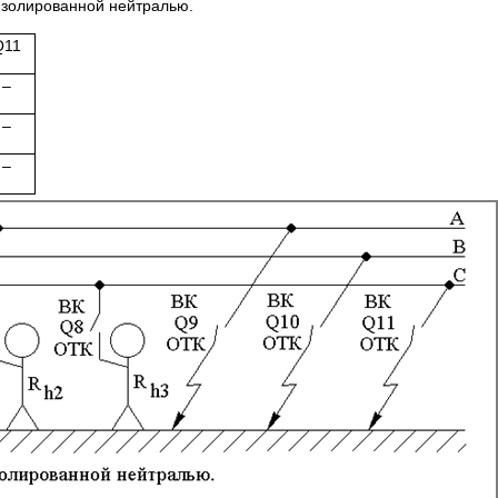
изолированной нейтралью.
Q11
–
–
–