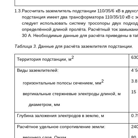
1.3.Рассчитать заземлитель подстанции 110/35/6 кВ в дв
подстанция имеет два трансформатора 110/35/10 кВ с э
следует использовать систему тросопоры двух подхо
определённой длиной пролёта. Расчётный ток замыкания
30 А. Необходимые данные для расчёта приведены в та
Таблица 3
. Данные для расчёта заземлителя подстанции.
2
63
Территория подстанции, м
Виды заземлителей:
4´5
2
3.8
горизонтальные полосы сечением, мм
15
вертикальные стержневые электроды длиной, м
диаметром, мм
Глубина заложения электродов в землю, м
0.7
Расчётное удельное сопротивление земли:
24
верхнего слоя, Ом×м
80