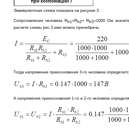
Эквивалентная схема показана на рисунке 3.
Сопротивления человека R
=R
= R
=1000 Ом значит
h1
h2
h3
расчете схемы рис.3 ими можно пренебречь:
Тогда напряжение прикосновения 3-го человека определится
,
А напряжения прикосновения 1-го и 2-го человека определя