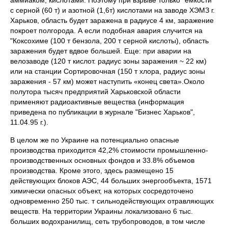
аммиаком, кислотами. Поэтому при взрыве только "емкости"'
с серной (60 т) и азотной (1,6т) кислотами на заводе ХЭМЗ г.
Харьков, область будет заражена в радиусе 4 км, заражение
покроет полгорода. А если подобная авария случится на
"Коксохиме (100 т бензола, 200 т серной кислоты), область
заражения будет вдвое большей. Еще: при аварии на
велозаводе (120 т кислот. радиус зоны заражения ~ 22 км)
или на станции Сортировочная (150 т хлора, радиус зоны
заражения - 57 км) может наступить «конец света».Около
полутора тысяч предприятий Харьковской области
применяют радиоактивные вещества (информация
приведена по публикации в журнале "Бизнес Харьков",
11.04.95 г.).
В целом же по Украине на потенциально опасные
производства приходится 42,2% стоимости промышленно-
производственных основных фондов и 33.8% объемов
производства. Кроме этого, здесь размещено 15
действующих блоков АЭС, 44 больших энергообъекта, 1571
химически опасных объект, на которых сосредоточено
одновременно 250 тыс. т сильнодействующих отравляющих
веществ. На территории Украины локализовано 6 тыс.
больших водохранилищ, сеть трубопроводов, в том числе