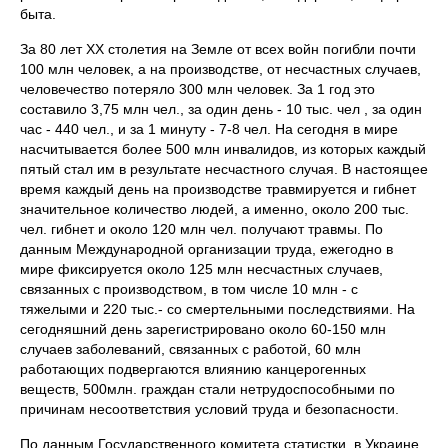
быта.
За 80 лет XX столетия на Земле от всех войн погибли почти
100 млн человек, а на производстве, от несчастных случаев,
человечество потеряло 300 млн человек. За 1 год это
составило 3,75 млн чел., за один день - 10 тыс. чел , за один
час - 440 чел., и за 1 минуту - 7-8 чел. На сегодня в мире
насчитывается более 500 млн инвалидов, из которых каждый
пятый стал им в результате несчастного случая. В настоящее
время каждый день на производстве травмируется и гибнет
значительное количество людей, а именно, около 200 тыс.
чел. гибнет и около 120 млн чел. получают травмы. По
данным Международной организации труда, ежегодно в
мире фиксируется около 125 млн несчастных случаев,
связанных с производством, в том числе 10 млн - с
тяжелыми и 220 тыс.- со смертельными последствиями. На
сегодняшний день зарегистрировано около 60-150 млн
случаев заболеваний, связанных с работой, 60 млн
работающих подвергаются влиянию канцерогенных
веществ, 500млн. граждан стали нетрудоспособными по
причинам несоответствия условий труда и безопасности.
По данным Государственного комитета статистки, в Украине