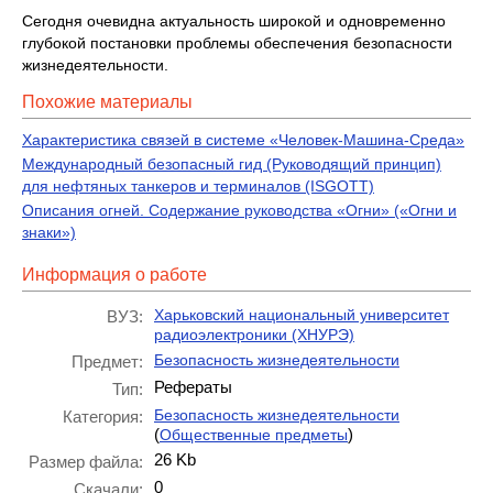
Сегодня очевидна актуальность широкой и одновременно
глубокой постановки проблемы обеспечения безопасности
жизнедеятельности.
Похожие материалы
Характеристика связей в системе «Человек-Машина-Среда»
Международный безопасный гид (Руководящий принцип)
для нефтяных танкеров и терминалов (ISGOTT)
Описания огней. Содержание руководства «Огни» («Огни и
знаки»)
Информация о работе
Харьковский национальный университет
ВУЗ:
радиоэлектроники (ХНУРЭ)
Безопасность жизнедеятельности
Предмет:
Рефераты
Тип:
Безопасность жизнедеятельности
Категория:
(
)
Общественные предметы
26 Kb
Размер файла:
0
Скачали: