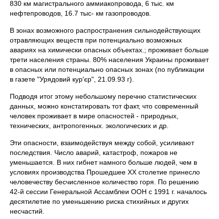
830 км магистрального аммиакопровода, 6 тыс. км
нефтепроводов, 16.7 тыс- км газопроводов.
В зонах возможного распространения сильнодействующих
отравляющих веществ при потенциально возможных
авариях на химически опасных объектах.; проживает больше
трети населения страны. 80% населения Украины проживает
в опасных или потенциально опасных зонах (по публикации
в газете "Урядовий кур'єр", 21.09.93 г).
Подводя итог этому небольшому перечню статистических
данных, можно констатировать тот факт, что современный
человек проживает в мире опасностей - природных,
технических, антропогенных. экологических и др.
Эти опасности, взаимодействуя между собой, усиливают
последствия. Число аварий, катастроф, пожаров не
уменьшается. В них гибнет намного больше людей, чем в
условиях производства Прошедшее XX столетие принесло
человечеству бесчисленное количество горя. По решению
42-й сессии Генеральной Ассамблеи ООН с 1991 г. началось
десятилетие по уменьшению риска стихийных и других
несчастий.