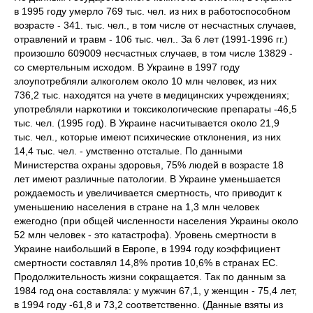
в 1995 году умерло 769 тыс. чел. из них в работоспособном
возрасте - 341. тыс. чел., в том числе от несчастных случаев,
отравлений и травм - 106 тыс. чел.. За 6 лет (1991-1996 гг.)
произошло 609009 несчастных случаев, в том числе 13829 -
со смертельным исходом. В Украине в 1997 году
злоупотребляли алкоголем около 10 млн человек, из них
736,2 тыс. находятся на учете в медицинских учреждениях;
употребляли наркотики и токсикологические препараты -46,5
тыс. чел. (1995 год). В Украине насчитывается около 21,9
тыс. чел., которые имеют психические отклонения, из них
14,4 тыс. чел. - умственно отсталые. По данными
Министерства охраны здоровья, 75% людей в возрасте 18
лет имеют различные патологии. В Украине уменьшается
рождаемость и увеличивается смертность, что приводит к
уменьшению населения в стране на 1,3 млн человек
ежегодно (при общей численности населения Украины около
52 млн человек - это катастрофа). Уровень смертности в
Украине наибольший в Европе, в 1994 году коэффициент
смертности составлял 14,8% против 10,6% в странах ЕС.
Продолжительность жизни сокращается. Так по данным за
1984 год она составляла: у мужчин 67,1, у женщин - 75,4 лет,
в 1994 году -61,8 и 73,2 соответственно. (Данные взяты из