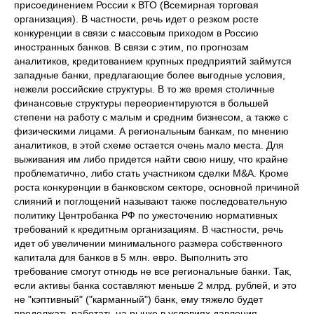
присоединением России к ВТО (Всемирная торговая
организация). В частности, речь идет о резком росте
конкуренции в связи с массовым приходом в Россию
иностранных банков. В связи с этим, по прогнозам
аналитиков, кредитованием крупных предприятий займутся
западные банки, предлагающие более выгодные условия,
нежели российские структуры. В то же время столичные
финансовые структуры переориентируются в большей
степени на работу с малым и средним бизнесом, а также с
физическими лицами. А региональным банкам, по мнению
аналитиков, в этой схеме остается очень мало места. Для
выживания им либо придется найти свою нишу, что крайне
проблематично, либо стать участником сделки М&А. Кроме
роста конкуренции в банковском секторе, основной причиной
слияний и поглощений называют также последовательную
политику Центробанка РФ по ужесточению нормативных
требований к кредитным организациям. В частности, речь
идет об увеличении минимального размера собственного
капитала для банков в 5 млн. евро. Выполнить это
требование смогут отнюдь не все региональные банки. Так,
если активы банка составляют меньше 2 млрд. рублей, и это
не "кэптивный" ("карманный") банк, ему тяжело будет
продолжать работать на рынке в условиях давления