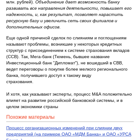
млн. рублей).
Объединение дает возможность банку
развивать все направления деятельности, повышает его
надежность, и, как результат, позволяет нарастить
ресурсную базу и увеличить сеть своих филиалов и
дополнительных офисов
.
Еще одной причиной сделок по слияниям и поглощениям
называют проблемы, возникшие у некоторых кредитных
структур с присоединением к системе страхования вкладов
(ССВ). Так, Мега-банк (Тюмень, бывшее название
Инвестиционный банк "Дипломат"), не вошедший в СВВ,
ведет переговоры о покупке более мелкого регионального
банка, получившего доступ к такому виду
страхования.
И хотя, как указывают эксперты, процесс М&А положительно
влияет на развитие российской банковской системы, и в
целом экономики страны
Похожие материалы
Процесс организационных изменений при слиянии двух
предприятий (на примере ОАО «МДМ Банка» и ОАО «УРСА