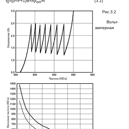
f
=[(P/P+1)B+A]f
/R (3.2)
0
оп
Рис.3.2
Вольт-
амперная