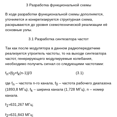
3 Разработка функциональной схемы
В ходе разработки функциональной схемы дополняется,
уточняется и конкретизируется структурная схема,
раскрываются до уровня схемотехнической реализации её
основные узлы.
3.1 Разработка синтезатора частот
Так как после модулятора в данном радиопередатчике
реализуется утроитель частоты, то на выходе синтезатора
частот, генерирующего модулируемые колебания,
необходимо получить сигнал со следующими частотами:
f
=[f
+f
(n-1)]/3 (3.1)
n
0
k
где f
– частота n-го канала, f
– частота рабочего диапазона
n
0
(1893,8 МГц), f
– ширина канала (1,728 МГц), n – номер
k
канала.
f
=631,267 МГц;
1
f
=631,843 МГц;
2