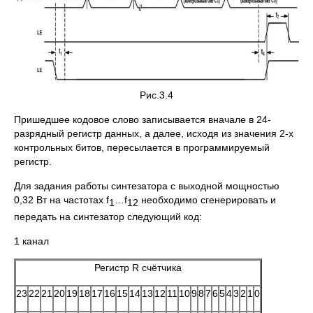
Рис.3.4
Пришедшее кодовое слово записывается вначале в 24-
разрядный регистр данных, а далее, исходя из значения 2-х
контрольных битов, пересылается в программируемый
регистр.
Для задания работы синтезатора с выходной мощностью
0,32 Вт на частотах f
…f
необходимо сгенерировать и
1
12
передать на синтезатор следующий код:
1 канал
Регистр R счётчика
23
22
21
20
19
18
17
16
15
14
13
12
11
10
9
8
7
6
5
4
3
2
1
0