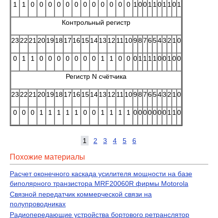
1
1
0
0
0
0
0
0
0
0
0
0
0
0
1
0
0
1
1
0
1
1
0
1
Контрольный регистр
23
22
21
20
19
18
17
16
15
14
13
12
11
10
9
8
7
6
5
4
3
2
1
0
0
1
1
0
0
0
0
0
0
0
1
1
0
0
0
1
1
1
1
0
0
1
0
0
Регистр N счётчика
23
22
21
20
19
18
17
16
15
14
13
12
11
10
9
8
7
6
5
4
3
2
1
0
0
0
0
1
1
1
1
1
0
0
1
1
1
1
0
0
0
0
0
0
0
1
1
0
1
2
3
4
5
6
Похожие материалы
Расчет оконечного каскада усилителя мощности на базе
биполярного транзистора MRF20060R фирмы Motorola
Связной передатчик коммерческой связи на
полупроводниках
Радиопередающие устройства бортового ретранслятор