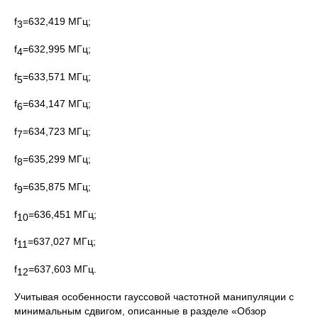
f
=632,419 МГц;
3
f
=632,995 МГц;
4
f
=633,571 МГц;
5
f
=634,147 МГц;
6
f
=634,723 МГц;
7
f
=635,299 МГц;
8
f
=635,875 МГц;
9
f
=636,451 МГц;
10
f
=637,027 МГц;
11
f
=637,603 МГц.
12
Учитывая особенности гауссовой частотной манипуляции с
минимальным сдвигом, описанные в разделе «Обзор