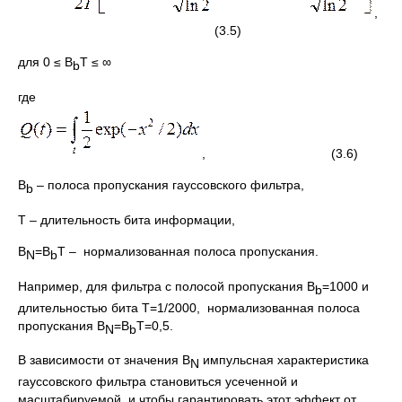
,
(3.5)
для 0 ≤ B
Т ≤ ∞
b
где
, (3.6)
B
– полоса пропускания гауссовского фильтра,
b
Т – длительность бита информации,
B
=B
Т – нормализованная полоса пропускания.
N
b
Например, для фильтра с полосой пропускания B
=1000 и
b
длительностью бита Т=1/2000, нормализованная полоса
пропускания B
=B
Т=0,5.
N
b
В зависимости от значения B
импульсная характеристика
N
гауссовского фильтра становиться усеченной и
масштабируемой, и чтобы гарантировать этот эффект от