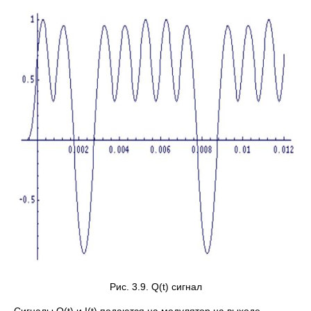
Рис. 3.9. Q(t) сигнал
Сигналы Q(t) и I(t) подаются на модулятор на выходе