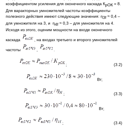
коэффициентом усиления для оконечного каскада К
= 8.
рОК
Для варакторных умножителей частоты коэффициенты
полезного действия имеют следующие значения: η
≈ 0,4 –
3
f
для умножителя на 3, и
η
≈ 0,3 – для умножителя на 4.
4
f
Исходя из этого, оценим мощности на входе оконечного
каскада
, на входах третьего и второго умножителей
частоты
,
.
; (3.2)
Вт;
; (3.3)
Вт;
; (3.4)