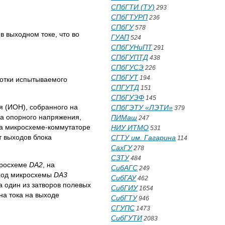
СПбГТИ (ТУ)
293
СПбГТУРП
236
СПбГУ
578
 выходном токе, что во
ГУАП
524
СПбГУНиПТ
291
СПбГУПТД
438
СПбГУСЭ
226
СПбГУТ
194
мотки испытываемого
СПГУТД
151
СПбГУЭФ
145
я (ИОН), собранного на
СПбГЭТУ «ЛЭТИ»
379
ка опорного напряжения,
ПИМаш
247
на микросхеме-коммутаторе
НИУ ИТМО
531
 выходов блока
СГТУ им. Гагарина
114
СахГУ
278
СЗТУ
484
кросхеме
DA
2
, на
СибАГС
249
вход микросхемы
DA
3
СибГАУ
462
а один из затворов полевых
СибГИУ
1654
на тока на выходе
СибГТУ
946
СГУПС
1473
СибГУТИ
2083