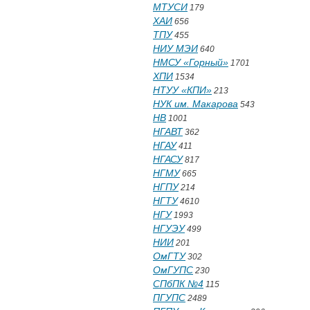
МТУСИ
179
ХАИ
656
ТПУ
455
НИУ МЭИ
640
НМСУ «Горный»
1701
ХПИ
1534
НТУУ «КПИ»
213
НУК им. Макарова
543
НВ
1001
НГАВТ
362
НГАУ
411
НГАСУ
817
НГМУ
665
НГПУ
214
НГТУ
4610
НГУ
1993
НГУЭУ
499
НИИ
201
ОмГТУ
302
ОмГУПС
230
СПбПК №4
115
ПГУПС
2489