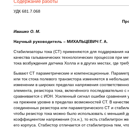
Содержание работы
УДК 681.7.068
Пр
Ивашко О. М.
Научный руководитель – МИХАЛЬЦЕВИЧ Г. А.
Стабилизаторы тока (СТ) применяются для поддержания на
качества гальванических технологических процессов при м
тока возбуждения датчика Холла и в других местах, где тре
Бывают СТ параметрические и компенсационные. Параметрич
или ток стока полевого транзистора изменяется в небольши
изменении в широких пределах напряжения соответственно 
элемента, резистора тока, включённого последовательно с
сравнивается с ИОН. Усиленный сигнал ошибки сравнения у
на прежнем уровне в пределах возможностей СТ. В качеств
соединенных резистора или параметрического СТ и стабили
чтобы резистор тока можно было использовать с меньшей 
коэффициентом напряжения (т.к.н.), то есть стабилитрон 
его корпуса. Стабистор отличается от стабилитрона тем, чт