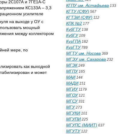
торы 2С107А и 7ГЕ1А-С
КГПУ им. Астафьева
133
напряжением КС133А – 3,3
КГТУ (СФУ)
567
перационном усилителе
КГТЭИ (СФУ)
112
уля на выходе у ОУ с
КПК №2
177
спользовать мощный
КубГТУ
138
ряжения между коллектором
КубГУ
109
КузГПА
182
КузГТУ
789
йней мере, по
МГТУ им. Носова
369
МГЭУ им. Сахарова
232
МГЭК
249
лизировать как выходной
МГПУ
165
стабилизирован и может
МАИ
144
МАДИ
151
МГИУ
1179
МГОУ
121
МГСУ
331
МГУ
273
МГУКИ
101
МГУПИ
225
МГУПС (МИИТ)
637
МГУТУ
122