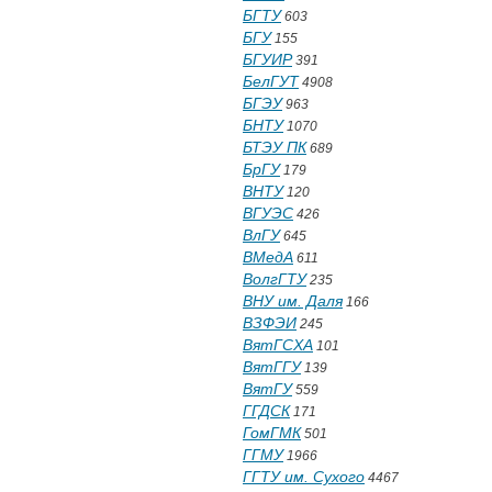
БГТУ
603
БГУ
155
БГУИР
391
БелГУТ
4908
БГЭУ
963
БНТУ
1070
БТЭУ ПК
689
БрГУ
179
ВНТУ
120
ВГУЭС
426
ВлГУ
645
ВМедА
611
ВолгГТУ
235
ВНУ им. Даля
166
ВЗФЭИ
245
ВятГСХА
101
ВятГГУ
139
ВятГУ
559
ГГДСК
171
ГомГМК
501
ГГМУ
1966
ГГТУ им. Сухого
4467