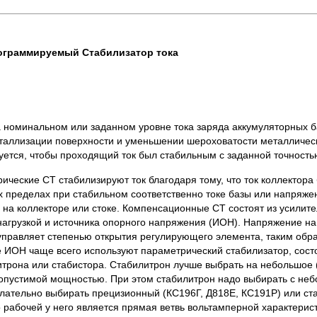
ограммируемый Стабилизатор тока
 номинальном или заданном уровне тока заряда аккумуляторных б
еталлизации поверхности и уменьшении шероховатости металличес
буется, чтобы проходящий ток был стабильным с заданной точностью
еские СТ стабилизируют ток благодаря тому, что ток коллектора
х пределах при стабильном соответственно токе базы или напряжен
на коллекторе или стоке. Компенсационные СТ состоят из усилит
 нагрузкой и источника опорного напряжения (ИОН). Напряжение на
правляет степенью открытия регулирующего элемента, таким обра
е ИОН чаще всего используют параметрический стабилизатор, сос
трона или стабистора. Стабилитрон лучше выбрать на небольшое 
допустимой мощностью. При этом стабилитрон надо выбирать с н
желательно выбирать прецизионный (КС196Г, Д818Е, КС191Р) или с
о рабочей у него является прямая ветвь вольтамперной характерист