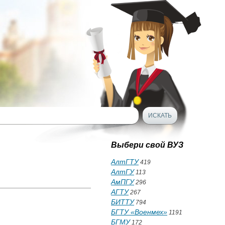
Выбери свой ВУЗ
АлтГТУ
419
АлтГУ
113
АмПГУ
296
АГТУ
267
БИТТУ
794
БГТУ «Военмех»
1191
БГМУ
172