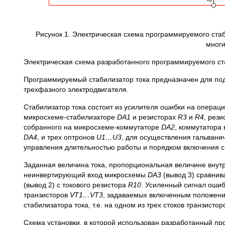
Рисунок 1. Электрическая схема программируемого стаб
многи
Электрическая схема разработанного программируемого ста
Программируемый стабилизатор тока предназначен для под
трехфазного электродвигателя.
Стабилизатор тока состоит из усилителя ошибки на опера
микросхеме-стабилизаторе
DA
1
и резисторах
R
3
и
R
4
, рези
собранного на микросхеме-коммутаторе
DA
2
, коммутатора
DA
4
, и трех оптронов
U
1…
U
3
, для осуществления гальван
управления длительностью работы и порядком включения 
Заданная величина тока, пропорциональная величине вну
неинвертирующий вход микросхемы
DA
3
(вывод 3) сравни
(вывод 2) с токового резистора
R
10
. Усиленный сигнал оши
транзисторов
VT
1…
VT
3
, задаваемых включенным положен
стабилизатора тока, т.е. на одном из трех стоков транзисто
Схема установки, в которой использован разработанный пр