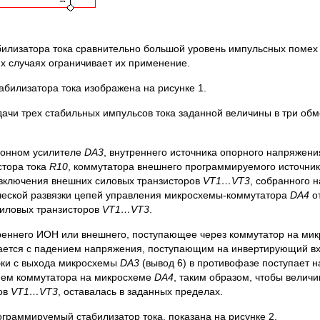
илизатора тока сравнительно большой уровень импульсных помех в
х случаях ограничивает их применение.
билизатора тока изображена на рисунке 1.
ачи трех стабильных импульсов тока заданной величины в три об
ционном усилителе
DA
3
, внутреннего источника опорного напряжени
стора тока
R
10
, коммутатора внешнего программируемого источни
 включения внешних силовых транзисторов
VT
1…
VT
3
, собранного 
ической развязки цепей управления микросхемы-коммутатора
DA
4
от
силовых транзисторов
VT
1…
VT
3
.
треннего ИОН или внешнего, поступающее через коммутатор на ми
вается с падением напряжения, поступающим на инвертирующий 
бки с выхода микросхемы
DA
3
(вывод 6) в противофазе поступает н
ием коммутатора на микросхеме
DA
4
, таким образом, чтобы величи
ров
VT
1…
VT
3
, оставалась в заданных пределах.
ограммируемый стабилизатор тока, показана на рисунке 2.