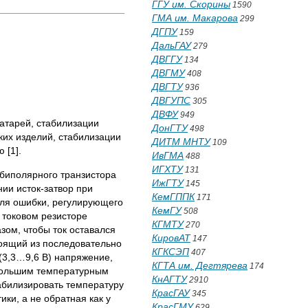
ГГУ им. Скорины
1590
ГМА им. Макарова
299
ДГПУ
159
ДальГАУ
279
ДВГГУ
134
ДВГМУ
408
ДВГТУ
936
ДВГУПС
305
ДВФУ
949
атарей, стабилизации
ДонГТУ
498
ких изделий, стабилизации
ДИТМ МНТУ
109
 [1].
ИвГМА
488
ИГХТУ
131
 биполярного транзистора
ИжГТУ
145
ии исток-затвор при
КемГППК
171
еля ошибки, регулирующего
КемГУ
508
 токовом резисторе
КГМТУ
270
зом, чтобы ток оставался
КировАТ
147
тоящий из последовательно
КГКСЭП
407
(3,3…9,6 В) напряжение,
КГТА им. Дегтярева
174
ебольшим температурным
КнАГТУ
2910
табилизировать температуру
КрасГАУ
345
ики, а не обратная как у
КрасГМУ
629