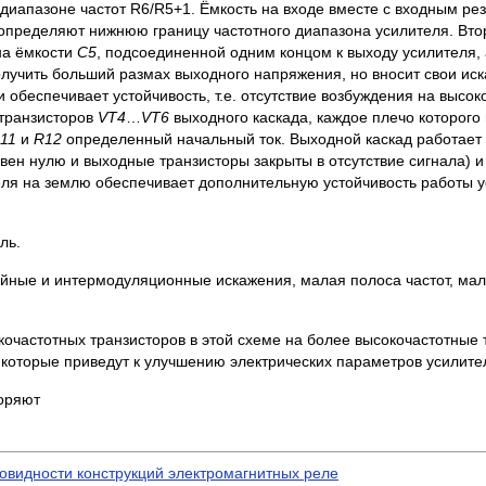
 диапазоне частот R6/R5+1. Ёмкость на входе вместе с входным р
определяют нижнюю границу частотного диапазона усилителя. Втор
на ёмкости
C5
, подсоединенной одним концом к выходу усилителя, а
олучить больший размах выходного напряжения, но вносит свои ис
обеспечивает устойчивость, т.е. отсутствие возбуждения на высоко
транзисторов
VT4
…
VT6
выходного каскада, каждое плечо которого
11
и
R12
определенный начальный ток. Выходной каскад работает
вен нулю и выходные транзисторы закрыты в отсутствие сигнала) 
еля на землю обеспечивает дополнительную устойчивость работы 
ль.
ейные и интермодуляционные искажения, малая полоса частот, мал
очастотных транзисторов в этой схеме на более высокочастотные 
которые приведут к улучшению электрических параметров усилите
торяют
овидности конструкций электромагнитных реле