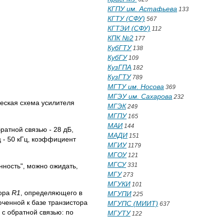
КГПУ им. Астафьева
133
КГТУ (СФУ)
567
КГТЭИ (СФУ)
112
КПК №2
177
КубГТУ
138
КубГУ
109
КузГПА
182
КузГТУ
789
МГТУ им. Носова
369
МГЭУ им. Сахарова
232
ческая схема усилителя
МГЭК
249
МГПУ
165
МАИ
144
атной связью - 28 дБ,
МАДИ
151
ц - 50 кГц, коэффициент
МГИУ
1179
МГОУ
121
МГСУ
331
нность", можно ожидать,
МГУ
273
МГУКИ
101
тора
R1
, определяющего в
МГУПИ
225
ченной к базе транзистора
МГУПС (МИИТ)
637
с обратной связью: по
МГУТУ
122