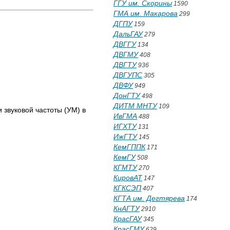
ГГУ им. Скорины
1590
ГМА им. Макарова
299
ДГПУ
159
ДальГАУ
279
ДВГГУ
134
ДВГМУ
408
ДВГТУ
936
ДВГУПС
305
ДВФУ
949
ДонГТУ
498
ДИТМ МНТУ
109
 звуковой частоты (УМ) в
ИвГМА
488
ИГХТУ
131
ИжГТУ
145
КемГППК
171
КемГУ
508
КГМТУ
270
КировАТ
147
КГКСЭП
407
КГТА им. Дегтярева
174
КнАГТУ
2910
КрасГАУ
345
КрасГМУ
629