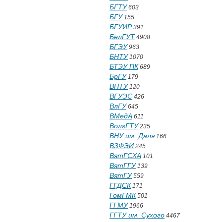
БГТУ
603
БГУ
155
БГУИР
391
БелГУТ
4908
БГЭУ
963
БНТУ
1070
БТЭУ ПК
689
БрГУ
179
ВНТУ
120
ВГУЭС
426
ВлГУ
645
ВМедА
611
ВолгГТУ
235
ВНУ им. Даля
166
ВЗФЭИ
245
ВятГСХА
101
ВятГГУ
139
ВятГУ
559
ГГДСК
171
ГомГМК
501
ГГМУ
1966
ГГТУ им. Сухого
4467