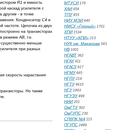
езистором
R1
и емкость
МТУСИ
179
ой каскад усилителя с
ХАИ
656
 другим - в точке
ТПУ
455
кажения. Конденсатор
C4
и
НИУ МЭИ
640
й частоте. Цепочка из двух
НМСУ «Горный»
1701
 построено на транзисторах
ХПИ
1534
 в режиме
AB
, т.е.
НТУУ «КПИ»
213
и существенно меньше
НУК им. Макарова
543
усилителя при разных
НВ
1001
НГАВТ
362
НГАУ
411
НГАСУ
817
НГМУ
665
ая скорость нарастания
НГПУ
214
НГТУ
4610
НГУ
1993
транзисторы. Но также
НГУЭУ
499
ля.
НИИ
201
ОмГТУ
302
ОмГУПС
230
СПбПК №4
115
ПГУПС
2489