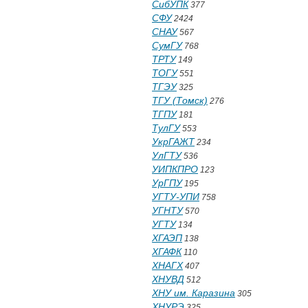
СибУПК
377
СФУ
2424
СНАУ
567
СумГУ
768
ТРТУ
149
ТОГУ
551
ТГЭУ
325
ТГУ (Томск)
276
ТГПУ
181
ТулГУ
553
УкрГАЖТ
234
УлГТУ
536
УИПКПРО
123
УрГПУ
195
УГТУ-УПИ
758
УГНТУ
570
УГТУ
134
ХГАЭП
138
ХГАФК
110
ХНАГХ
407
ХНУВД
512
ХНУ им. Каразина
305
ХНУРЭ
325