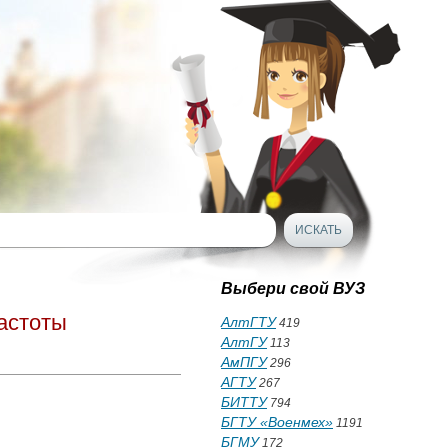
Выбери свой ВУЗ
астоты
АлтГТУ
419
АлтГУ
113
АмПГУ
296
АГТУ
267
БИТТУ
794
БГТУ «Военмех»
1191
БГМУ
172