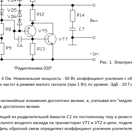
Рис. 1. Электри
"Радиотехника 020".
4 Ом. Номинальная мощность - 50 Вт, коэффициент усиления с обр
 частот в режиме малого сигнала (при 1 Вт) по уровню -3дБ - 20 Г
о нелинейные искажения достаточно велики, а, учитывая его "медле
е достаточно велики.
тоящей из разделительной ёмкости
C1
по постоянному току и резис
ьного входного каскада на транзисторах
VT1
и
VT2
и цепи, подклю
 Цепь обратной связи определяет коэффициент усиления усилителя 