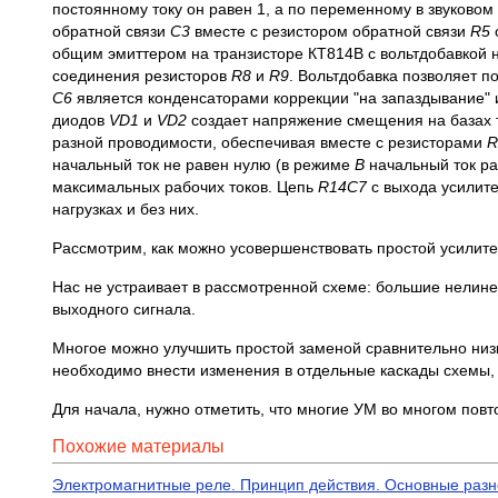
постоянному току он равен 1, а по переменному в звуковом
обратной связи
C3
вместе с резистором обратной связи
R5
общим эмиттером на транзисторе КТ814В с вольтдобавкой 
соединения резисторов
R8
и
R9
. Вольтдобавка позволяет п
C6
является конденсаторами коррекции "на запаздывание" и 
диодов
VD1
и
VD2
создает напряжение смещения на базах 
разной проводимости, обеспечивая вместе с резисторами
R
начальный ток не равен нулю (в режиме
B
начальный ток ра
максимальных рабочих токов. Цепь
R14C7
с выхода усилит
нагрузках и без них.
Рассмотрим, как можно усовершенствовать простой усилите
Нас не устраивает в рассмотренной схеме: большие нелин
выходного сигнала.
Многое можно улучшить простой заменой сравнительно низк
необходимо внести изменения в отдельные каскады схемы, 
Для начала, нужно отметить, что многие УМ во многом пов
Похожие материалы
Электромагнитные реле. Принцип действия. Основные разн