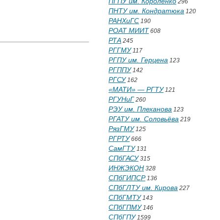
ПГПУ им. Короленко
296
ПНТУ им. Кондратюка
120
РАНХиГС
190
РОАТ МИИТ
608
РТА
245
РГГМУ
117
РГПУ им. Герцена
123
РГППУ
142
РГСУ
162
«МАТИ» — РГТУ
121
РГУНиГ
260
РЭУ им. Плеханова
123
РГАТУ им. Соловьёва
219
РязГМУ
125
РГРТУ
666
СамГТУ
131
СПбГАСУ
315
ИНЖЭКОН
328
СПбГИПСР
136
СПбГЛТУ им. Кирова
227
СПбГМТУ
143
СПбГПМУ
146
СПбГПУ
1599