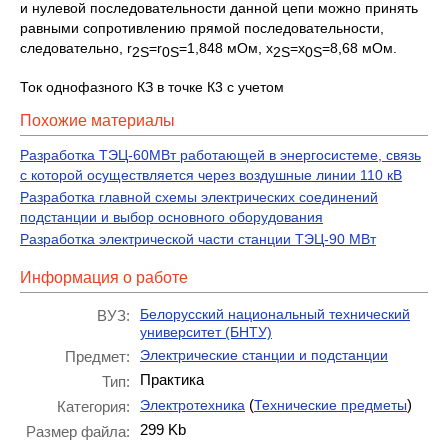
и нулевой последовательности данной цепи можно принять
равными сопротивлению прямой последовательности,
следовательно, r
=r
=1,848 мОм, x
=x
=8,68 мОм.
2
S
0
S
2
S
0
S
Ток однофазного КЗ в точке К3 с учетом
Похожие материалы
Разработка ТЭЦ-60МВт работающей в энергосистеме, связь
с которой осуществляется через воздушные линии 110 кВ
Разработка главной схемы электрических соединений
подстанции и выбор основного оборудования
Разработка электрической части станции ТЭЦ-90 МВт
Информация о работе
Белорусский национальный технический
ВУЗ:
университет (БНТУ)
Электрические станции и подстанции
Предмет:
Практика
Тип:
(
)
Электротехника
Технические предметы
Категория:
299 Kb
Размер файла: