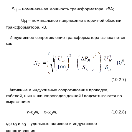
S
– номинальная мощность трансформатора, кВА;
H
U
– номинальное напряжение вторичной обмотки
Н
трансформатора, кВ.
Индуктивное сопротивление трансформатора вычисляется
как
(10.2.7)
Активные и индуктивные сопротивления проводов,
кабелей, шин и шинопроводов длиной
l
подсчитываются по
выражениям
r
=
r
×
l
,
x
=
x
×
l
, (10.2.8)
0
0
где r
и x
– удельные активное и индуктивное
0
0
сопротивления.