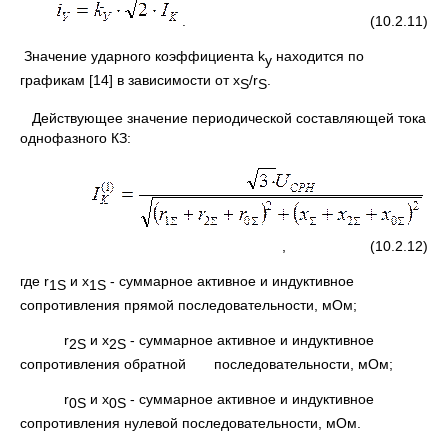
. (10.2.11)
Значение ударного коэффициента k
находится по
y
графикам [14] в зависимости от x
/r
.
S
S
Действующее значение периодической составляющей тока
однофазного КЗ:
, (10.2.12)
где r
и x
- суммарное активное и индуктивное
1
S
1
S
сопротивления прямой последовательности, мОм;
r
и x
- суммарное активное и индуктивное
2
S
2
S
сопротивления обратной последовательности, мОм;
r
и x
- суммарное активное и индуктивное
0
S
0
S
сопротивления нулевой последовательности, мОм.