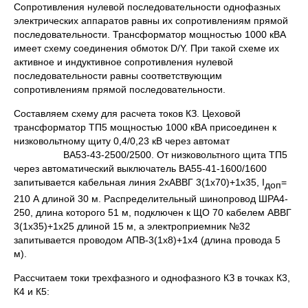
Сопротивления нулевой последовательности однофазных
электрических аппаратов равны их сопротивлениям прямой
последовательности. Трансформатор мощностью 1000 кВА
имеет схему соединения обмоток D/Y. При такой схеме их
активное и индуктивное сопротивления нулевой
последовательности равны соответствующим
сопротивлениям прямой последовательности.
Составляем схему для расчета токов КЗ. Цеховой
трансформатор ТП5 мощностью 1000 кВА присоединен к
низковольтному щиту 0,4/0,23 кВ через автомат
ВА53-43-2500/2500. От низковольтного щита ТП5
через автоматический выключатель ВА55-41-1600/1600
запитывается кабельная линия 2хАВВГ 3(1х70)+1х35, I
=
доп
210 А длиной 30 м. Распределительный шинопровод ШРА4-
250, длина которого 51 м, подключен к ЩО 70 кабелем АВВГ
3(1x35)+1x25 длиной 15 м, а электроприемник №32
запитывается проводом АПВ-3(1x8)+1х4 (длина провода 5
м).
Рассчитаем токи трехфазного и однофазного КЗ в точках К3,
К4 и К5: