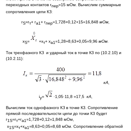
переходных контактов r
=15 мОм. Вычислим суммарные
пер
сопротивления цепи КЗ:
r
=r
+ r
+ r
=1,728+0,12+15=16,848
мОм,
S
т
а1
пер
x
=
+x
+ x
=1,28+8,63+0,05=9,96
мОм.
S
т
а1
Ток трехфазного КЗ и ударный ток в точке К3 по (10.2.10) и
(10.2.11):
кА
,
i
=
·1,05·11,8 =17,5
кА
,
y
Вычислим ток однофазного КЗ в точке К3. Сопротивление
прямой последовательности цепи до точки К3 будет
r
=r
+r
=1,728+0,12=1,848 мОм,
1
S
т
а1
x
=x
+x
=8,63+0,05=8,68 мОм. Сопротивление обратной
1
S
т
а1