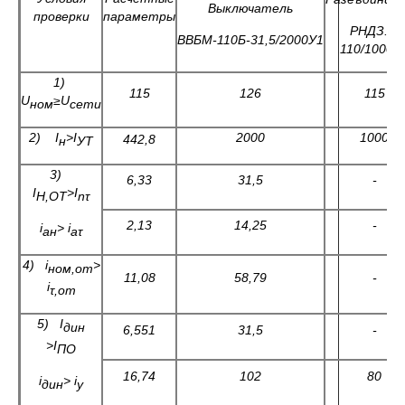
Выключатель
проверки
параметры
РНДЗ.1-
ВВБМ-110Б-31,5/2000У1
110/1000У
1)
115
126
115
U
≥
U
ном
сети
2)
I
>I
2000
1000
442,8
н
УТ
3)
6,33
31,5
-
I
>
I
Н,ОТ
n
τ
2,13
14,25
-
i
>
i
ан
аτ
4)
i
>
ном
,
от
11,08
58,79
-
i
τ,от
5)
I
дин
6,551
31,5
-
>
I
ПО
16,74
102
80
i
>
i
дин
у