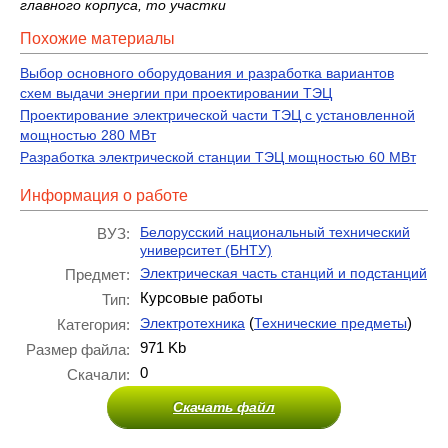
главного корпуса, то участки
Похожие материалы
Выбор основного оборудования и разработка вариантов
схем выдачи энергии при проектировании ТЭЦ
Проектирование электрической части ТЭЦ с установленной
мощностью 280 МВт
Разработка электрической станции ТЭЦ мощностью 60 МВт
Информация о работе
Белорусский национальный технический
ВУЗ:
университет (БНТУ)
Электрическая часть станций и подстанций
Предмет:
Курсовые работы
Тип:
(
)
Электротехника
Технические предметы
Категория:
971 Kb
Размер файла:
0
Скачали:
Скачать файл