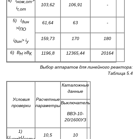
4)
i
>
ном
,
от
103,62
106,91
-
i
τ,от
5)
I
дин
61,64
63
-
>
I
ПО
159,73
170
180
i
>
i
дин
у
6) В
≥В
1196,8
12365,44
20164
Н
К
Выбор аппаратов для линейного реактора:
Таблица 5.4
Каталожные
данные
Условия
Расчетные
Выключатель
проверки
параметры
ВВЭ-10-
20/1600УЗ
1)
10,5
10
U
≥
U
ном
сети