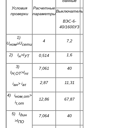
данные
Условия
Расчетные
Выключатель
проверки
параметры
ВЭС-6-
40/1600УЗ
1)
4
7,2
U
≥
U
ном
сети
2)
I
>I
1,6
0,514
н
УТ
3)
7,061
40
I
>
I
Н,ОТ
n
τ
2,87
11,31
i
>
i
ан
аτ
4)
i
>
ном
,
от
12,86
67,87
i
τ,от
5)
I
дин
7,064
40
>
I
ПО