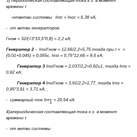
3) периодическая составляющая тока к.з. в момент
времени τ
-ответви системы: In
τ
c
= Inо
c
= 6,38 кА,
- от ветви генераторов.
I’ном = 32/(√3
*
10,5
*
0,8) = 2,2 кА;
Генератор 2
- Inо/I’ном = 12,66/2,2=5,75 тогда при τ = =
(0,01+0,045) = 0,055с, In
τг
= 0,75
*
12,66 = 9,5 кА;
Генератор 3
Inо/I’ном = 2,037/2,2=0,92
≤
1, тогда In
τг
=
0,92 кА;
Генератор 4
Inо/I’ном = 3,91/2,2=1,77, тогда In
τг
=
0,95
*
3,91 = 3,71 кА; ;
- суммарный ток In
τ
= 20,54 кА.
∑
4)апериодическая составляющая тока к.з. в момент
времени τ
- от ветви системы