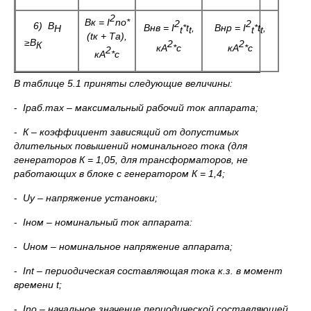
2
Вк =
I
n
о
*
2
2
6) В
Внв =
I
*
t
,
Внр =
I
*
t
,
Н
t
t
t
t
(
t
к + Та),
≥В
2
2
К
кА
*
с
кА
*
с
2
кА
*
с
В таблице 5.1 приняты следующие величины:
-
I
раб.
max
– максимальный рабочий ток аппарата;
-
К – коэффициент зависящий от допустимых
длительных повышений номинального тока (для
генераторов К = 1,05, для трансформаторов, не
работающих в блоке с генератором К = 1,4;
-
U
у – напряжение установки;
-
Iном – номинальный ток аппарата:
-
U
ном – номинальное напряжение аппарата;
-
Int
– периодическая составляющая тока к.з. в момент
времени
t
;
-
In
о – начальное значение периодической составляющей