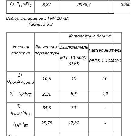
6) В
≥В
8,37
2976,7
3969
Н
К
Выбор аппаратов в ГРУ-10 кВ:
Таблица 5.3
Каталожные данные
Условия
Расчетные
Выключатель
Раз
ъе
динитель
проверки
параметры
МГГ-10-5000-
РВРЗ-1-10/4000
63УЗ
1)
10,5
10
10
U
≥
U
ном
сети
2)
I
>I
5,6
4,0
2,31
н
УТ
3)
55,6
63
-
I
>
I
Н,ОТ
n
τ
25,78
17,82
-
i
>
i
ан
аτ