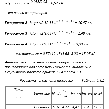
-0,055/0,03
iаt
= √2
*
6,38
*
е
= 0,57 кА
;
1
- от ветви генераторов:
-0,055/0,15
Генератор 2
iаt
= √2
*
12,66
*
е
= 10,47 кА;
2
-0,055/0,15
Генератор 3
iаt
= √2
*
2,037
*
е
= 1,68 кА;
2
-0,055/0,15
Генератор 4
iаt
= √2
*
3,91
*
е
= 3,23 кА;
2
- суммарный iаt =
0,57+10,47+1,68+3,23
=
15
,9
5
кА.
Аналитический расчет составляющих токов к.з.
производится для остальных точек к.з. аналогично.
Результаты расчета приведены в табл.
4.
3.1.
Результаты расчёта токов к.з. Таблица 4.3.1
Точка
Ino,
Источник
I
б, кА
In
τ
, кА
Ia
τ
, кА
i
у, кА
кА
К.З.
Система
5,07
4,47
4,47
0,4
11,06