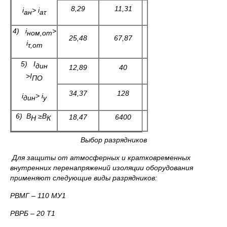
8,29
11,31
i
>
i
ан
аτ
4)
i
>
ном
,
от
25,48
67,87
i
τ,от
5)
I
дин
12,89
40
>
I
ПО
34,37
128
i
>
i
дин
у
6) В
≥В
18,47
6400
Н
К
Выбор разрядников
Для защиты от атмосферных и кратковременных
внутренних перенапряжений изоляции оборудования
применяют следующие виды разрядников:
РВМГ – 110 МУ1
РВРБ – 20 Т1