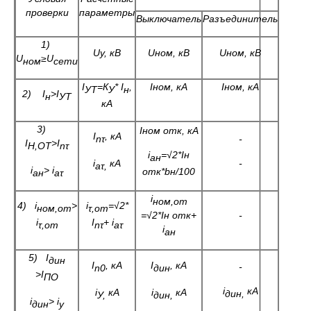
проверки
параметры
Выключатель
Разъ
е
динитель
1)
U
у, кВ
U
ном, кВ
U
ном, кВ
U
≥
U
ном
сети
I
=К
*
I
,
I
ном, кА
I
ном, кА
УТ
У
н
2)
I
>I
н
УТ
кА
3)
I
ном
отк,
кА
I
, кА
n
τ
-
I
>
I
Н,ОТ
nτ
i
=
√2
*
I
н
ан
i
кА
-
аτ
,
i
>
i
отк*
b
н/100
ан
аτ
i
ном,от
4)
i
>
i
=
√2
*
ном
,
от
τ,от
=√2
*
I
н отк+
-
i
I
+
i
τ,от
n
τ
аτ
i
ан
5)
I
дин
I
, кА
I
, кА
-
n
0
дин
>
I
ПО
i
кА
i
кА
i
кА
дин,
У,
дин,
i
>
i
дин
у