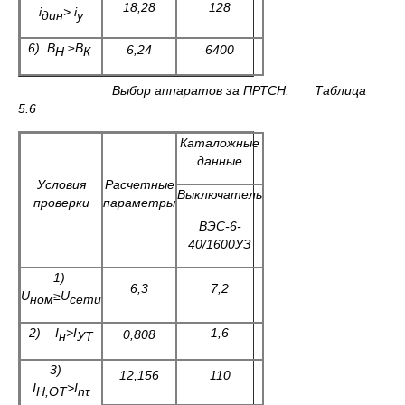
18,28
128
i
>
i
дин
у
6) В
≥В
6,24
6400
Н
К
Выбор аппаратов за ПРТСН: Таблица
5.6
Каталожные
данные
Условия
Расчетные
Выключатель
проверки
параметры
ВЭС-6-
40/1600УЗ
1)
6,3
7,2
U
≥
U
ном
сети
2)
I
>I
1,6
0,808
н
УТ
3)
12,156
110
I
>
I
Н,ОТ
n
τ