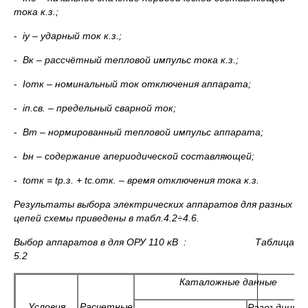
тока к.з.;
-
i
у – ударный ток к.з.;
-
Вк – рассчётный тепловой импульс тока к.з.;
-
I
отк – номинальный ток отключения аппарата;
-
i
п.св. – предельный сварной ток;
-
Вт – нормированный тепловой импульс аппарата;
-
b
н – содержание апериодической составляющей;
-
t
отк =
t
р.з. +
t
с.отк. – время отключения тока к.з.
Результаты выбора электрических аппаратов для разных
цепей схемы приведены в табл.4.2÷4.6.
Выбор аппаратов в для ОРУ 110 кВ : Таблица
5.2
Каталожные данные
Условия
Расчетные
Разеъдинит