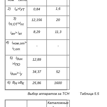
2)
I
>I
1,6
0,84
н
УТ
3)
12,156
20
I
>
I
Н,ОТ
n
τ
8,29
11,3
i
>
i
ан
аτ
4)
i
>
ном
,
от
-
-
i
τ,от
5)
I
дин
12,89
>
I
ПО
34,37
52
i
>
i
дин
у
6) В
≥В
25,86
1600
Н
К
Выбор аппаратов за ТСН Таблица 5.5
Каталожные