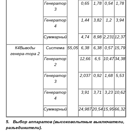
Генератор
0,65
1,78
0,54
1,78
3
Генератор
1,44
3,82
1,2
3,94
4
Суммарный
4,74
8,98
2,231
12,37
К4
Выводы
Система
55,05
6,38
6,38
0,57
15,79
генера-тор
а 2
Генератор
12,66
6,5
10,47
34,38
2
Генератор
2,037
0,92
1,68
5,53
3
Генератор
3,91
3,71
3,23
10,62
4
Суммарный
24,987
20,54
15,95
66,32
5. Выбор аппаратов (высоковольтные выключатели,
разъединители).