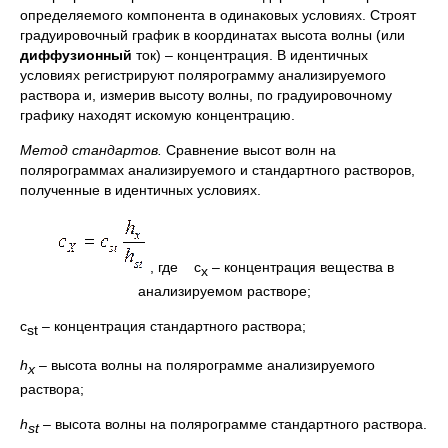
определяемого компонента в одинаковых условиях. Строят
градуировочный график в координатах высота волны (или
диффузионный
ток) – концентрация. В идентичных
условиях регистрируют полярограмму анализируемого
раствора и, измерив высоту волны, по градуировочному
графику находят искомую концентрацию.
Метод стандартов.
Сравнение высот волн на
полярограммах анализируемого и стандартного растворов,
полученные в идентичных условиях.
, где с
– концентрация вещества в
х
анализируемом растворе;
c
– концентрация стандартного раствора;
st
h
– высота волны на полярограмме анализируемого
x
раствора;
h
– высота волны на полярограмме стандартного раствора.
st