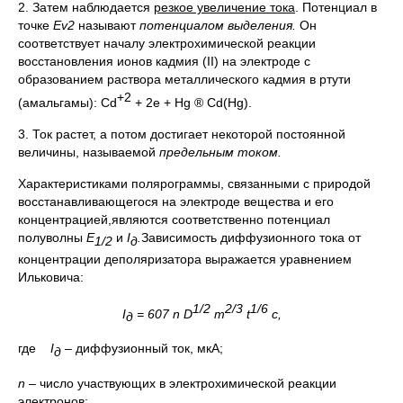
2. Затем наблюдается
резкое увеличение тока
. Потенциал в
точке
Е
v2
называют
потенциалом выделения.
Он
соответствует началу электрохимической реакции
восстановления ионов кадмия (II) на электроде с
образованием раствора металлического кадмия в ртути
+2
(амальгамы): Cd
+ 2e + Hg ® Cd(Hg).
3. Ток растет, а потом достигает некоторой постоянной
величины, называемой
предельным током.
Характеристиками полярограммы, связанными с природой
восстанавливающегося на электроде вещества и его
концентрацией,являются соответственно потенциал
полуволны
Е
и
I
.
Зависимость диффузионного тока от
1/2
д
концентрации деполяризатора выражается уравнением
Ильковича:
1/2
2/3
1/6
I
= 607
n
D
m
t
с,
д
где
I
– диффузионный ток, мкА;
д
n
– число участвующих в электрохимической реакции
электронов;