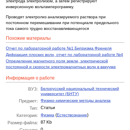
электрода электролизом, а затем регистрируют
инверсионную вольтамперограмму.
Проводят электролиз анализируемого раствора при
постоянном перемешивании при потенциале предельного
тока самого трудно восстанавливающегося
Похожие материалы
Отчет по лабораторной работе №1 Бипризма Френеля
Дифракция плоских волн, отчет по лабораторной работе №4
Определение магнитного поля земли, электрической
постоянной и скорости электромагнитных волн в вакууме
Информация о работе
Белорусский национальный технический
ВУЗ:
университет (БНТУ)
Физико-химические методы анализа
Предмет:
Статьи
Тип:
(
)
Физика
Естествознание
Категория:
87 Kb
Размер файла:
0
Скачали: