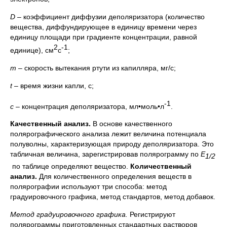
D
– коэффициент диффузии деполяризатора (количество
вещества, диффундирующее в единицу времени через
единицу площади при градиенте концентрации, равной
2
-1
единице), см
c
;
m
– скорость вытекания ртути из капилляра, мг/с;
t
– время жизни капли, с;
-1
с
– концентрация деполяризатора, мл•моль•л
.
Качественный анализ.
В основе качественного
полярографического анализа лежит величина потенциала
полуволны, характеризующая природу деполяризатора. Это
табличная величина, зарегистрировав полярограмму по
Е
1/2
по таблице определяют вещество.
Количественный
анализ.
Для количественного определения веществ в
полярографии используют три способа: метод
градуировочного графика, метод стандартов, метод добавок.
Метод градуировочного графика.
Регистрируют
полярограммы приготовленных стандартных растворов