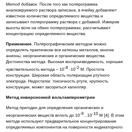
Метод добавок.
После того как полярограмма
анализируемого раствора записана, в ячейку добавляют
известное количество определяемого вещества и
записывают полярограмму раствора с добавкой. Измерив
высоты волн на обеих полярограммах, рассчитывают
концентрацию определяемого вещества.
Применение
. Полярографическим методом можно
определять практически все катионы металлов, многие
анионы, неорганические и органические вещества.
Достоинства метода. Высокая воспроизводимость, хорошая
-8
-2
чувствительность метода – 10
-10
М. Простота
конструкции. Широкая область поляризации ртутного
электрода. Недостатки: токсичность ртути, хрупкость
конструкции, может засориться капилляр.
Метод инверсионной вольтамперометрии
Метод пригоден для определения органических и
-9
-10
неорганических веществ вплоть до 10
...10
М [4]. В этом
методе используют предварительное концентрирование
определяемых компонентов на поверхности индикаторного