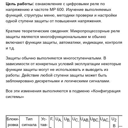
Цель работы:
ознакомление с цифровыми реле по
напряжению и частоте МР 600. Изучение выполняемых
функций, структуры меню, методики проверки и настройки
одной ступени защиты от повышения напряжения.
Краткие теоретические сведения: Микропроцессорные реле
защиты являются многофункциональными м обычно
включают функции защиты, автоматики, индикации, контроля
и т.д.
Защиты обычно выполняются многоступенчатыми. В
зависимости от конкретных условий эксплуатации некоторые
функции защиты могут не использовать и выводить из
работы. Действие любой ступени защиты может быть
заблокировано дискретными и логическими сигналами.
Все эти изменения выполняются в подменю «Конфигурация
системы»
Блоки-
Тип
Ус-
F,
U
U
U
U
U
U
U
А,
В,
С,
АВ,
ВС,
АС,
2
ровка
сигнала
тав-
В