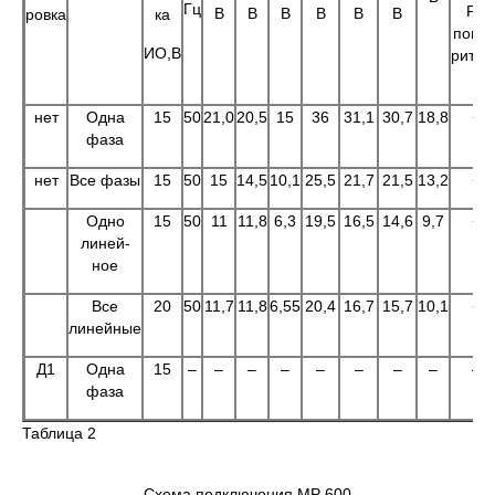
Гц
P1
В
В
В
В
В
В
ровка
ка
повто
ИО,В
рител
нет
Одна
15
50
21,0
20,5
15
36
31,1
30,7
18,8
+
фаза
нет
Все фазы
15
50
15
14,5
10,1
25,5
21,7
21,5
13,2
+
Одно
15
50
11
11,8
6,3
19,5
16,5
14,6
9,7
+
линей-
ное
Все
20
50
11,7
11,8
6,55
20,4
16,7
15,7
10,1
+
линейные
Д1
Одна
15
–
–
–
–
–
–
–
–
–
фаза
Таблица 2
Схема подключения МР 600