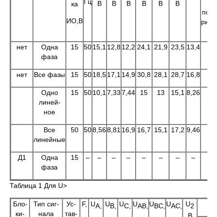
Гц
P1
В
В
В
В
В
В
ка
повт
ИО,В
рите
нет
Одна
15
50
15,1
12,8
12,2
24,1
21,9
23,5
13,4
+
фаза
нет
Все фазы
15
50
18,5
17,1
14,9
30,8
28,1
28,7
16,8
+
Одно
15
50
10,1
7,33
7,44
15
13
15,1
8,26
+
линей-
ное
Все
50
50
8,56
8,81
16,9
16,7
15,1
17,2
9,46
+
линейные
Д1
Одна
15
–
–
–
–
–
–
–
–
–
фаза
Таблица 1 Для U>
Бло-
Тип сиг-
Ус-
F,
U
U
U
U
U
U
U
Р
А,
В,
С,
АВ,
ВС,
АС,
2
ки-
нала
тав-
В