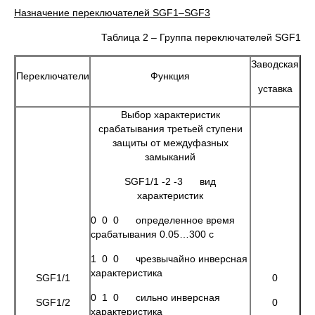
Назначение переключателей
SGF
1–
SGF
3
Таблица 2 – Группа переключателей SGF1
Заводская
Переключатели
Функция
уставка
Выбор характеристик
срабатывания третьей ступени
защиты от междуфазных
замыканий
SGF1/1 -2 -3 вид
характеристик
0 0 0 определенное время
срабатывания 0.05…300 с
1 0 0 чрезвычайно инверсная
характеристика
SGF1/1
0
0 1 0 сильно инверсная
SGF1/2
0
характеристика