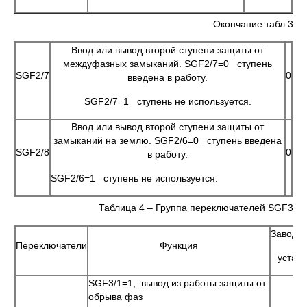
Окончание табл.3
Ввод или вывод второй ступени защиты от
междуфазных замыканий. SGF2/7=0 ступень
SGF2/7
0
введена в работу.
SGF2/7=1 ступень не используется.
Ввод или вывод второй ступени защиты от
замыканий на землю. SGF2/6=0 ступень введена
SGF2/8
0
в работу.
SGF2/6=1 ступень не используется.
Таблица 4 – Группа переключателей SGF3
Заводск
Переключатели
Функция
уставк
SGF3/1=1, вывод из работы защиты от
обрыва фаз