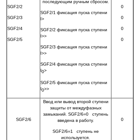
последующим ручным сбросом.
SGF2/2
0
SGF2/1 фиксация пуска ступени
SGF2/3
0
I>
SGF2/4
0
SGF2/2 фиксация пуска ступени
I>>
SGF2/5
0
SGF2/3 фиксация пуска ступени
I>>
SGF2/4 фиксация пуска ступени
I
>
0
SGF2/5 фиксация пуска ступени
I
>>
0
Ввод или вывод второй ступени
защиты от междуфазных
замыканий. SGF2/6=0 ступень
SGF2/6
0
введена в работу.
SGF2/6=1 ступень не
используется.