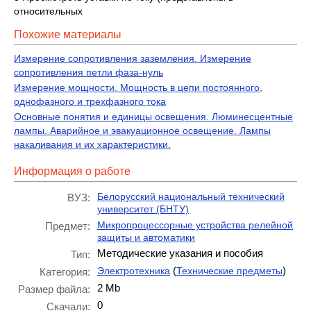
относительных
Похожие материалы
Измерение сопротивления заземления. Измерение
сопротивления петли фаза-нуль
Измерение мощности. Мощность в цепи постоянного,
однофазного и трехфазного тока
Основные понятия и единицы освещения. Люминесцентные
лампы. Аварийное и эвакуационное освещение. Лампы
накаливания и их характеристики.
Информация о работе
Белорусский национальный технический
ВУЗ:
университет (БНТУ)
Микропроцессорные устройства релейной
Предмет:
защиты и автоматики
Методические указания и пособия
Тип:
(
)
Электротехника
Технические предметы
Категория:
2 Mb
Размер файла:
0
Скачали: