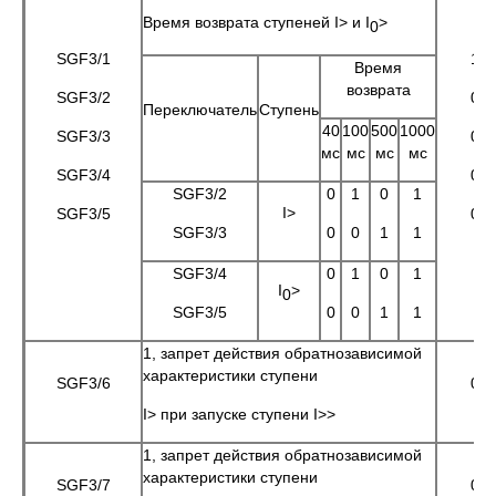
Время возврата ступеней I> и I
>
0
SGF3/1
1
Время
возврата
SGF3/2
0
Переключатель
Ступень
40
100
500
1000
SGF3/3
0
мс
мс
мс
мс
SGF3/4
0
SGF3/2
0
1
0
1
I>
SGF3/5
0
SGF3/3
0
0
1
1
SGF3/4
0
1
0
1
I
>
0
SGF3/5
0
0
1
1
1, запрет действия обратнозависимой
характеристики ступени
SGF3/6
0
I> при запуске ступени I>>
1, запрет действия обратнозависимой
характеристики ступени
SGF3/7
0