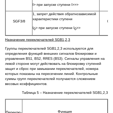
I> при запуске ступени I>>>
1, запрет действия обратнозависимой
характеристики ступени
SGF3/8
0
I
> при запуске ступени I
>>
0
0
Назначение переключателей
SGB
1
,2,3
Группы переключателей SGB1,2,3 используются для
определения функций внешних сигналов блокировки и
управления BS1, BS2, RRES (BS3). Сигналы управления на
левой стороне могут действовать на блокировку ступеней
защит и сброс при замыкании переключателей, номера
которых показаны на пересечении линий. Контрольные
суммы групп переключателей получаются сложением
весовых коэффициентов.
Таблица 5 – Назначение переключателей SGB1,2,3
Функция
Переклю-