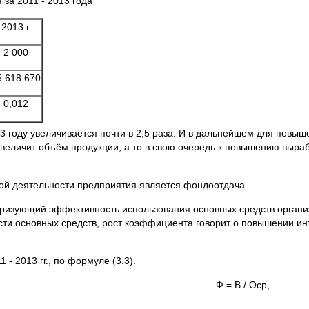
 за 2011 - 2013 года
2013 г.
2 000
5 618 670
0,012
13 году увеличивается почти в 2,5 раза. И в дальнейшем для повыш
величит объём продукции, а то в свою очередь к повышению вырабо
й деятельности предприятия является фондоотдача.
ризующий эффективность использования основных средств органи
ости основных средств, рост коэффициента говорит о повышении ин
 2013 гг., по формуле (3.3).
Ф = В /