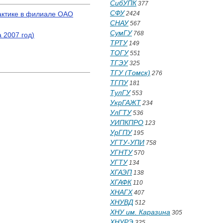
СибУПК
377
СФУ
актике в филиале ОАО
2424
СНАУ
567
СумГУ
768
 2007 год)
ТРТУ
149
ТОГУ
551
ТГЭУ
325
ТГУ (Томск)
276
ТГПУ
181
ТулГУ
553
УкрГАЖТ
234
УлГТУ
536
УИПКПРО
123
УрГПУ
195
УГТУ-УПИ
758
УГНТУ
570
УГТУ
134
ХГАЭП
138
ХГАФК
110
ХНАГХ
407
ХНУВД
512
ХНУ им. Каразина
305
ХНУРЭ
325