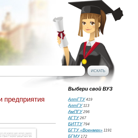
Выбери свой ВУЗ
и предприятия
АлтГТУ
419
АлтГУ
113
АмПГУ
296
АГТУ
267
БИТТУ
794
БГТУ «Военмех»
1191
БГМУ
172