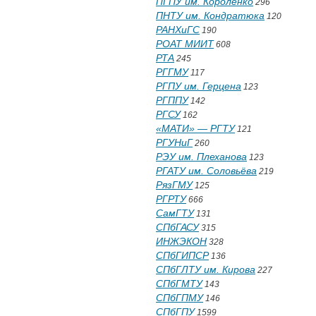
ПГПУ им. Короленко
296
ПНТУ им. Кондратюка
120
РАНХиГС
190
РОАТ МИИТ
608
РТА
245
РГГМУ
117
РГПУ им. Герцена
123
РГППУ
142
РГСУ
162
«МАТИ» — РГТУ
121
РГУНиГ
260
РЭУ им. Плеханова
123
РГАТУ им. Соловьёва
219
РязГМУ
125
РГРТУ
666
СамГТУ
131
СПбГАСУ
315
ИНЖЭКОН
328
СПбГИПСР
136
СПбГЛТУ им. Кирова
227
СПбГМТУ
143
СПбГПМУ
146
СПбГПУ
1599