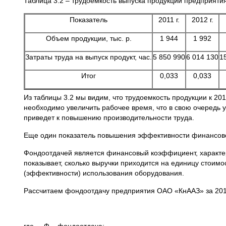
Таблица 3.2 – трудоемкость выпуска продукции предприятия
Показатель
2011 г.
2012 г.
Объем продукции, тыс. р.
1 944
1 992
Затраты труда на выпуск продукт, час.
5 850 990
6 014 130
1
Итог
0,033
0,033
Из таблицы 3.2 мы видим, что трудоемкость продукции к 20
необходимо увеличить рабочее время, что в свою очередь у
приведет к повышению производительности труда.
Еще один показатель повышения эффективности финансово
Фондоотдачей является финансовый коэффициент, характе
показывает, сколько выручки приходится на единицу стоим
(эффективности) использования оборудования.
Рассчитаем фондоотдачу предприятия ОАО «КнААЗ» за 2011 -