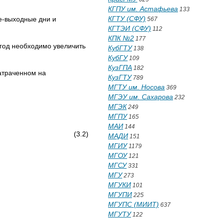
КГПУ им. Астафьева
133
КГТУ (СФУ)
ые-выходные дни и
567
КГТЭИ (СФУ)
112
КПК №2
177
 год необходимо увеличить
КубГТУ
138
КубГУ
109
КузГПА
182
затраченном на
КузГТУ
789
МГТУ им. Носова
369
МГЭУ им. Сахарова
232
МГЭК
249
МГПУ
165
МАИ
144
/ О, (3.2)
МАДИ
151
МГИУ
1179
МГОУ
121
МГСУ
331
МГУ
273
МГУКИ
101
МГУПИ
225
МГУПС (МИИТ)
637
МГУТУ
122