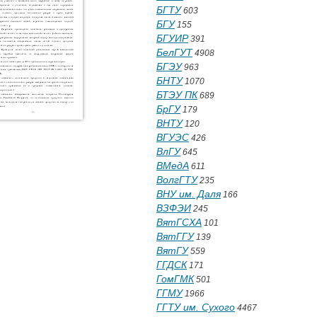
БГТУ
603
БГУ
155
БГУИР
391
БелГУТ
4908
БГЭУ
963
БНТУ
1070
БТЭУ ПК
689
БрГУ
179
ВНТУ
120
ВГУЭС
426
ВлГУ
645
ВМедА
611
ВолгГТУ
235
ВНУ им. Даля
166
ВЗФЭИ
245
ВятГСХА
101
ВятГГУ
139
ВятГУ
559
ГГДСК
171
ГомГМК
501
ГГМУ
1966
ГГТУ им. Сухого
4467