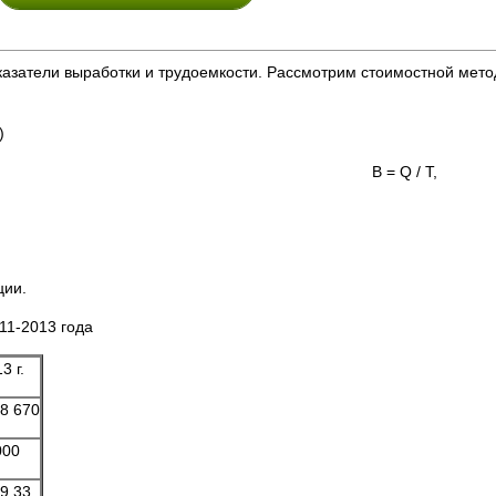
азатели выработки и трудоемкости. Рассмотрим стоимостной мет
)
В = Q 
ции.
11-2013 года
3 г.
8 670
000
9,33