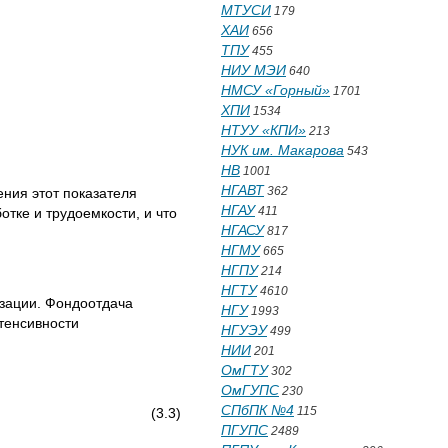
МТУСИ
179
ХАИ
656
ТПУ
455
НИУ МЭИ
640
НМСУ «Горный»
1701
ХПИ
1534
НТУУ «КПИ»
213
НУК им. Макарова
543
НВ
1001
НГАВТ
362
ения этот показателя
НГАУ
411
тке и трудоемкости, и что
НГАСУ
817
НГМУ
665
НГПУ
214
НГТУ
4610
зации. Фондоотдача
НГУ
1993
тенсивности
НГУЭУ
499
НИИ
201
ОмГТУ
302
ОмГУПС
230
СПбПК №4
115
 Оср, (3.3)
ПГУПС
2489