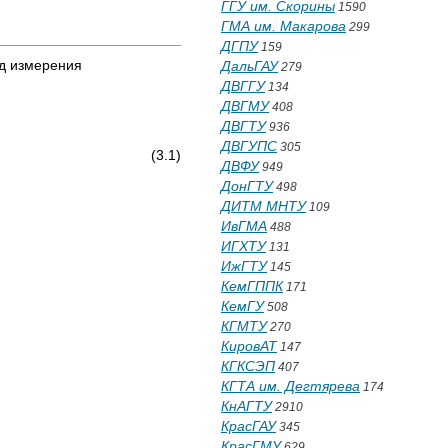
ГГУ им. Скорины
1590
ГМА им. Макарова
299
ДГПУ
159
од измерения
ДальГАУ
279
ДВГГУ
134
ДВГМУ
408
ДВГТУ
936
ДВГУПС
305
/ T, (3.1)
ДВФУ
949
ДонГТУ
498
ДИТМ МНТУ
109
ИвГМА
488
ИГХТУ
131
ИжГТУ
145
КемГППК
171
КемГУ
508
КГМТУ
270
КировАТ
147
КГКСЭП
407
КГТА им. Дегтярева
174
КнАГТУ
2910
КрасГАУ
345
КрасГМУ
629