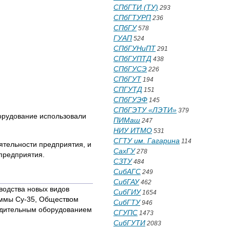
СПбГТИ (ТУ)
293
СПбГТУРП
236
СПбГУ
578
ГУАП
524
СПбГУНиПТ
291
СПбГУПТД
438
СПбГУСЭ
226
СПбГУТ
194
СПГУТД
151
СПбГУЭФ
145
СПбГЭТУ «ЛЭТИ»
379
борудование использовали
ПИМаш
247
НИУ ИТМО
531
СГТУ им. Гагарина
114
ятельности предприятия, и
СахГУ
278
предприятия.
СЗТУ
484
СибАГС
249
СибГАУ
462
водства новых видов
СибГИУ
1654
раммы Су-35, Обществом
СибГТУ
946
одительным оборудованием
СГУПС
1473
СибГУТИ
2083