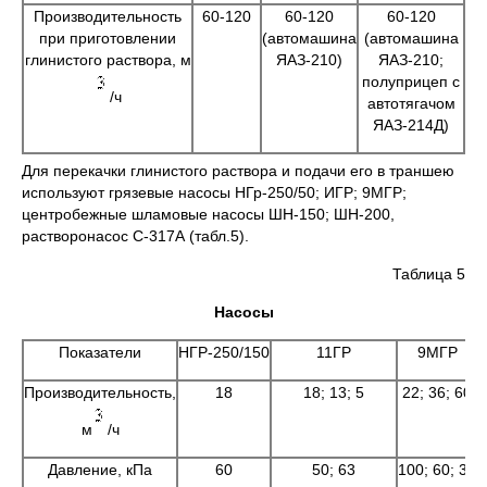
Производительность
60-120
60-120
60-120
при приготовлении
(автомашина
(автомашина
глинистого раствора, м
ЯАЗ-210)
ЯАЗ-210;
полуприцеп с
/ч
автотягачом
ЯАЗ-214Д)
Для перекачки глинистого раствора и подачи его в траншею
используют грязевые насосы НГр-250/50; ИГР; 9МГР;
центробежные шламовые насосы ШН-150; ШН-200,
растворонасос С-317А (табл.5).
Таблица 5
Насосы
Показатели
НГР-250/150
11ГР
9МГР
Производительность,
18
18; 13; 5
22; 36; 60
м
/ч
Давление, кПа
60
50; 63
100; 60; 35