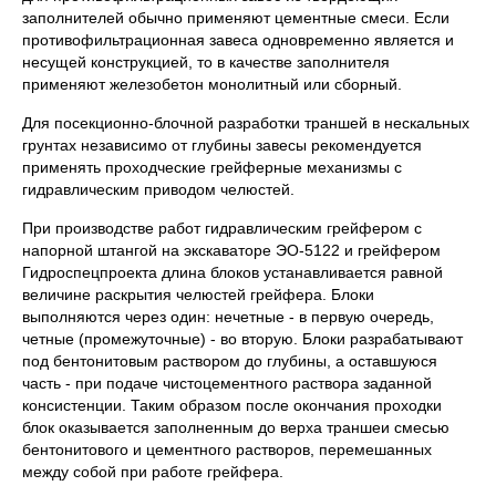
заполнителей обычно применяют цементные смеси. Если
противофильтрационная завеса одновременно является и
несущей конструкцией, то в качестве заполнителя
применяют железобетон монолитный или сборный.
Для посекционно-блочной разработки траншей в нескальных
грунтах независимо от глубины завесы рекомендуется
применять проходческие грейферные механизмы с
гидравлическим приводом челюстей.
При производстве работ гидравлическим грейфером с
напорной штангой на экскаваторе ЭО-5122 и грейфером
Гидроспецпроекта длина блоков устанавливается равной
величине раскрытия челюстей грейфера. Блоки
выполняются через один: нечетные - в первую очередь,
четные (промежуточные) - во вторую. Блоки разрабатывают
под бентонитовым раствором до глубины, а оставшуюся
часть - при подаче чистоцементного раствора заданной
консистенции. Таким образом после окончания проходки
блок оказывается заполненным до верха траншеи смесью
бентонитового и цементного растворов, перемешанных
между собой при работе грейфера.