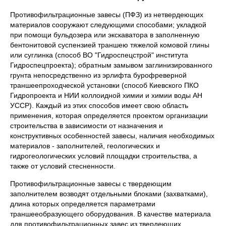
Противофильтрационные завесы (ПФЗ) из нетвердеющих
материалов сооружают следующими способами; укладкой
при помощи бульдозера или экскаватора в заполненную
бентонитовой суспензией траншею тяжелой комовой глины
или суглинка (способ ВО "Гидроспецстрой" института
Гидроспецпроекта); обратным замывом заглинизированного
грунта непосредственно из эрлифта бурофреверной
траншеепроходческой установки (способ Киевского ПКО
Гидропроекта и НИИ коллоидной химии и химии воды АН
УССР). Каждый из этих способов имеет свою область
применения, которая определяется проектом организации
строительства в зависимости от назначения и
конструктивных особенностей завесы, наличия необходимых
материалов - заполнителей, геологических и
гидрогеологических условий площадки строительства, а
также от условий стесненности.
Противофильтрационные завесы с твердеющим
заполнителем возводят отдельными блоками (захватками),
длина которых определяется параметрами
траншееобразующего оборудования. В качестве материала
для противофильтрационных завес из твердеющих