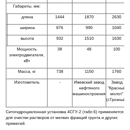
Габариты, мм:
длина
1444
1870
2630
ширина
876
990
1040
высота
932
1510
1630
Мощность
38
48
100
электродвигателя,
кВт
Масса, кг
738
1150
1760
Изготовитель
-
Ижевский завод
Завод
нефтяного
"Красный
и
машиностроения
молот"
(г.Грозный)
Ситогидроциклонная установка 4СГУ-2 (табл.6) применяется
для очистки растворов от мелких фракций грунта и других
примесей.