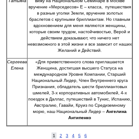
Татьяна
вижу на Национальном Семинаре в Москве
вручение «Мерседесов» Е – класса, путешествия
в разные уголки Земли, вручение золотых
браслетов с крупными бриллиантам. Но главным
вдохновением для меня являются женщины,
которые своим трудом, настойчивостью, Верой и
действием доказывают, что ничего нет
невозможного в этой жизни и все зависит от наших
Желаний и Действий.
Сергеева
«Для приветственного слова приглашается
Елена
Женщина, достигшая высшего Статуса на
международном Уровне Компании, Старший
Национальный Лидер, Член Внутреннего круга
Признания, обладатель шести бриллиантовых
шмелей, 3-х корпоративных автомобилей, 4-х
поездок в Даллас, путешествий в Тунис, Испанию,
Австралию, Гавайи, Круиз по Средиземному
морю, наш Национальный Лидер –
Ангелина
Антипенко
1
2
3
4
5
6