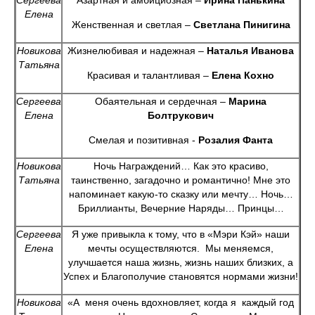
Сергеева
Азартная и амбициозная –
Ирина Панькина
Елена
Женственная и светлая –
Светлана Пинигина
Новикова
Жизнелюбивая и надежная –
Наталья Иванова
Татьяна
Красивая и талантливая –
Елена Кохно
Сергеева
Обаятельная и сердечная –
Марина
Елена
Болтрукович
Смелая и позитивная -
Розалия Фанта
Новикова
Ночь Награждений… Как это красиво,
Татьяна
таинственно, загадочно и романтично! Мне это
напоминает какую-то сказку или мечту… Ночь…
Бриллианты, Вечерние Наряды… Принцы…
Сергеева
Я уже привыкла к тому, что в «Мэри Кэй» наши
Елена
мечты осуществляются. Мы меняемся,
улучшается наша жизнь, жизнь наших близких, а
Успех и Благополучие становятся нормами жизни!
Новикова
«А меня очень вдохновляет, когда я каждый год