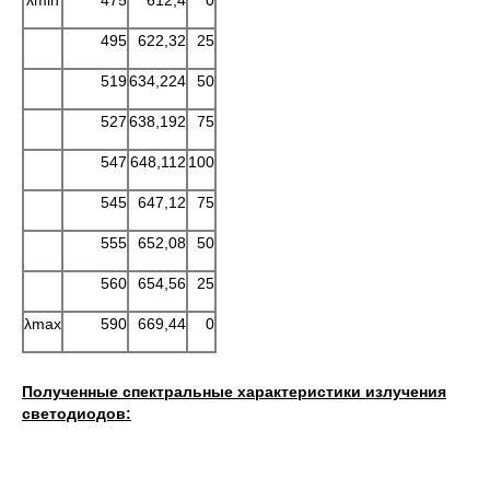
λmin
475
612,4
0
495
622,32
25
519
634,224
50
527
638,192
75
547
648,112
100
545
647,12
75
555
652,08
50
560
654,56
25
λmax
590
669,44
0
Полученные спектральные характеристики излучения
светодиодов: