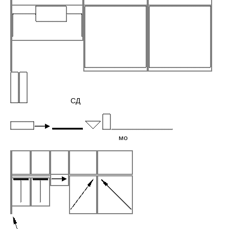
СД
мо