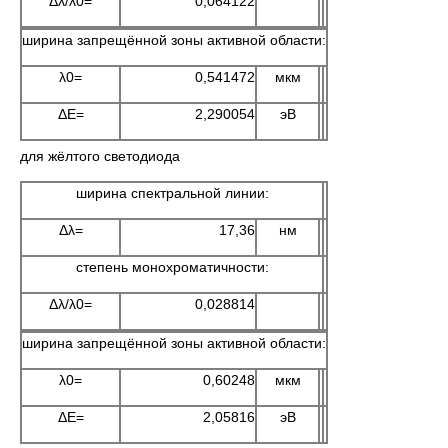
Δλ/λ0=
0,064122
ширина запрещённой зоны активной области:
λ0=
0,541472
мкм
ΔE=
2,290054
эВ
для жёлтого светодиода
ширина спектральной линии:
Δλ=
17,36
нм
степень монохроматичности:
Δλ/λ0=
0,028814
ширина запрещённой зоны активной области:
λ0=
0,60248
мкм
ΔE=
2,05816
эВ