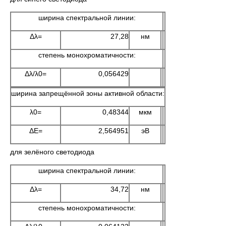
ширина спектральной линии:
Δλ=
27,28
нм
степень монохроматичности:
Δλ/λ0=
0,056429
ширина запрещённой зоны активной области:
λ0=
0,48344
мкм
ΔE=
2,564951
эВ
для зелёного светодиода
ширина спектральной линии:
Δλ=
34,72
нм
степень монохроматичности: