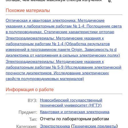
0.
Похожие материалы
Оптическая и квантовая электроника: Методические
указания к лабораторным работам № 1-4: Поглощение света
в полупроводниках. Статические характеристики оптопар
Электрорадиоматериалы: Методические указания к
лабораторным работам № 1-4 (Обработка результатов
измерений в программном пакете Origin. Зависимость tg d
диэлектрика от напряжения в сильных электрических полях)
Электрорадиоматериалы: Методические указания к
лабораторным работам № 5-9 (Исследование электрической
прочности диэлектриков. Исследование электрических
свойств полупроводниковых материалов)
Информация о работе
Новосибирский государственный
ВУЗ:
технический университет (НГТУ)
Квантовая и оптическая электроника
Предмет:
Отчеты по лабораторным работам
Тип:
(
)
Электротехника
Технические предметы
Категория: