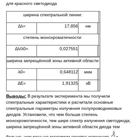
для красного светодиода
ширина спектральной линии:
Δλ=
17,856
нм
степень монохроматичности:
Δλ/λ0=
0,027551
ширина запрещённой зоны активной области:
λ0=
0,648112
мкм
ΔE=
1,91325
эВ
Выводы:
В результате эксперимента мы получили
спектральные характеристики и расчитали основные
спектральные параметры излучения полупроводниковых
диодов. Установили, что чем больше степень
монохромотичности, тем шире спектр излучения светодиода;
ширина запрещённой зоны активной области диода тем
больше, чем меньше максимум спектра излучения